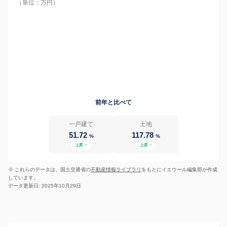
（単位：万円）
前年と比べて
一戸建て
土地
51.72
117.78
%
%
上昇
↑
上昇
↑
※ これらのデータは、国土交通省の
不動産情報ライブラリ
をもとにイエウール編集部が作成
しています。
データ更新日: 2025年10月29日