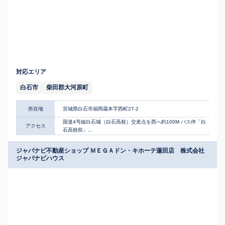
対応エリア
白石市
柴田郡大河原町
所在地
宮城県白石市福岡蔵本字西町27-2
国道4号線白石城（白石高校）交差点を西へ約100M バス停「白
アクセス
石高校前」...
ジャパナビ不動産ショップ ＭＥＧＡドン・キホーテ蓮田店 株式会社
ジャパナビハウス