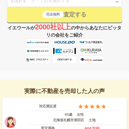
STEP 4
査定する
完全無料
2000社以上
イエウールが
の中からあなたにピッタ
リの会社をご紹介
実際に不動産を売却した人の声
対応満足度
65歳
女性
北海道札幌市清田区
土地
査定価格
800
万円