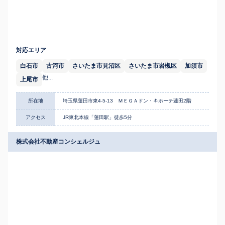
対応エリア
白石市
古河市
さいたま市見沼区
さいたま市岩槻区
加須市
他...
上尾市
所在地
埼玉県蓮田市東4-5-13 ＭＥＧＡドン・キホーテ蓮田2階
アクセス
JR東北本線「蓮田駅」徒歩5分
株式会社不動産コンシェルジュ