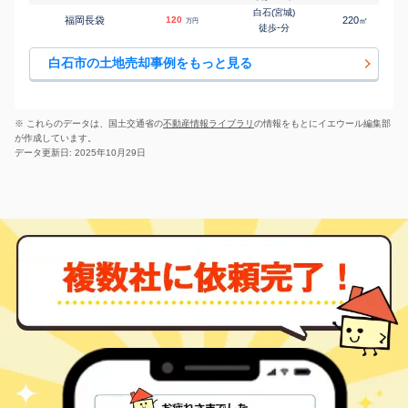
白石(宮城)
福岡長袋
120
220
㎡
万円
-
徒歩
分
白石市の土地売却事例をもっと見る
※ これらのデータは、国土交通省の
不動産情報ライブラリ
の情報をもとにイエウール編集部
が作成しています。
データ更新日: 2025年10月29日