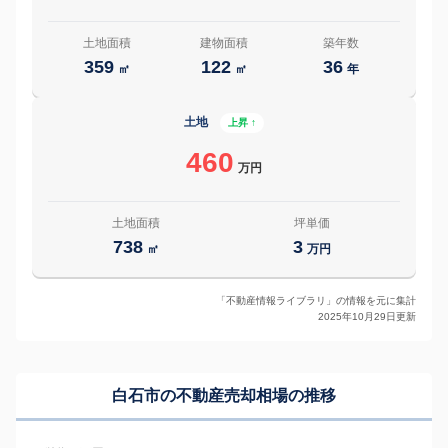
土地面積
建物面積
築年数
359
122
36
㎡
㎡
年
土地
上昇 ↑
460
万円
土地面積
坪単価
738
3
㎡
万円
「不動産情報ライブラリ」の情報を元に集計
2025年10月29日更新
白石市の
不動産売却相場の推移