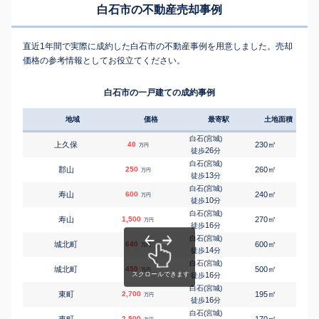
白石市の不動産売却事例
直近1年間で実際に成約した白石市の不動産事例を用意しました。売却
価格の参考情報としてお役立てください。
白石市の一戸建ての成約事例
地域
価格
最寄駅
土地面積
延床
白石(宮城)
㎡
㎡
上久保
40
230
155
万円
26
徒歩
分
白石(宮城)
㎡
㎡
郡山
250
260
100
万円
13
徒歩
分
白石(宮城)
㎡
㎡
寿山
600
240
165
万円
10
徒歩
分
白石(宮城)
㎡
㎡
寿山
1,500
270
135
万円
16
徒歩
分
白石(宮城)
㎡
㎡
城北町
640
600
175
万円
14
徒歩
分
白石(宮城)
㎡
㎡
城北町
450
500
135
万円
16
徒歩
分
白石(宮城)
㎡
㎡
東町
2,700
195
80
万円
16
徒歩
分
白石(宮城)
㎡
㎡
東町
2,500
170
115