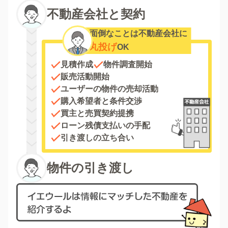
不動産会社と契約
面倒なことは不動産会社に
丸投げ
OK
見積作成
物件調査開始
販売活動開始
ユーザーの物件の売却活動
購入希望者と条件交渉
買主と売買契約提携
ローン残債支払いの手配
引き渡しの立ち合い
物件の引き渡し