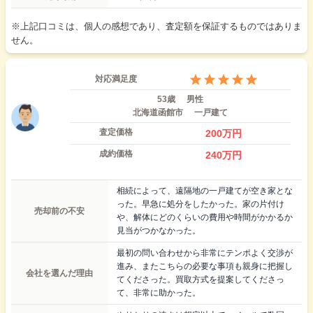
※上記口コミは、個人の感想であり、査定額を保証するものではありま
せん。
対応満足度
53歳
男性
北海道函館市
一戸建て
査定価格
200
万円
成約価格
240
万円
相続によって、遠隔地の一戸建てが空き家とな
った。早急に処分をしたかった。家の片付け
売却前の不安
や、解体にどのくらいの費用や時間がかかるか
見当がつかなかった。
最初の問い合わせから非常にテンポよく交渉が
進み、またこちらの必要な事項も親身に把握し
会社を選んだ理由
てくださった。買取方式を提案してくださっ
て、非常に助かった。