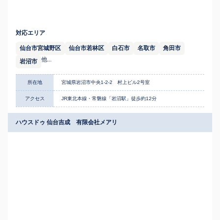
対応エリア
仙台市宮城野区
仙台市若林区
白石市
名取市
角田市
他...
岩沼市
所在地
宮城県岩沼市中央1-2-2 村上ビル2号室
アクセス
JR東北本線・常磐線「岩沼駅」徒歩約12分
ハウスドゥ 仙台吉成 有限会社メアリ