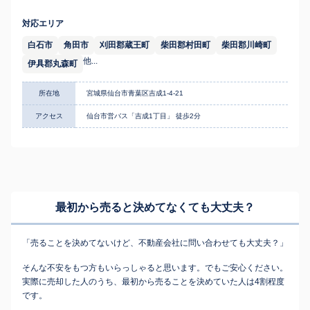
対応エリア
白石市
角田市
刈田郡蔵王町
柴田郡村田町
柴田郡川崎町
他...
伊具郡丸森町
所在地
宮城県仙台市青葉区吉成1-4-21
アクセス
仙台市営バス「吉成1丁目」 徒歩2分
最初から売ると決めてなくても
大丈夫？
「売ることを決めてないけど、不動産会社に問い合わせても大丈夫？」
そんな不安をもつ方もいらっしゃると思います。でもご安心ください。
実際に売却した人のうち、最初から売ることを決めていた人は4割程度
です。