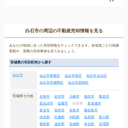
白石市の周辺の不動産売却情報を見る
あなたの地域に合った売却情報をチェックできます。各地域ごとの地価
変動や、実際の売却事例を見てみましょう。
宮城県の市区町村から探す
仙台市
仙台市青葉区
仙台市泉区
仙台市太白区
仙台市宮城野区
仙台市若林区
宮城県その他
石巻市
岩沼市
大崎市
角田市
栗原市
気仙沼市
塩竈市
白石市
多賀城市
富谷市
登米市
名取市
東松島市
伊具郡
牡鹿郡
刈田郡
加美郡
黒川郡
柴田郡
遠田郡
宮城郡
本吉郡
亘理郡