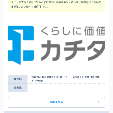
スピード査定 / 周りに知られずに売却 / 高齢者歓迎 / 買い取り制度あり / 住み替
え相談 / 古い物件も対応可
他...
宮城県名取市箱塚1丁目1番15号 箱塚1丁目倉庫付事務所
所在地
A102号室
最寄駅
-
詳細を見る