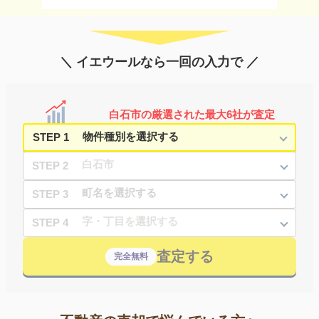
＼ イエウールなら一回の入力で ／
白石市の厳選された最大6社が査定
STEP 1
STEP 2
STEP 3
STEP 4
査定する
完全無料