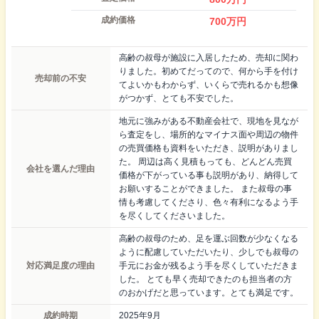
成約価格
700
万円
高齢の叔母が施設に入居したため、売却に関わ
りました。初めてだってので、何から手を付け
売却前の不安
てよいかもわからず、いくらで売れるかも想像
がつかず、とても不安でした。
地元に強みがある不動産会社で、現地を見なが
ら査定をし、場所的なマイナス面や周辺の物件
の売買価格も資料をいただき、説明がありまし
た。 周辺は高く見積もっても、どんどん売買
会社を選んだ理由
価格が下がっている事も説明があり、納得して
お願いすることができました。 また叔母の事
情も考慮してくださり、色々有利になるよう手
を尽くしてくださいました。
高齢の叔母のため、足を運ぶ回数が少なくなる
ように配慮していただいたり、少しでも叔母の
対応満足度の理由
手元にお金が残るよう手を尽くしていただきま
した。 とても早く売却できたのも担当者の方
のおかげだと思っています。とても満足です。
成約時期
2025年9月