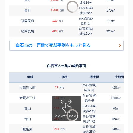
万円
16
徒歩
分
白石(宮城)
㎡
㎡
東町
1,400
170
95
万円
20
徒歩
分
白石(宮城)
㎡
㎡
福岡長袋
120
770
110
万円
-
徒歩
分
白石(宮城)
㎡
㎡
福岡長袋
420
320
75
万円
21
徒歩
分
白石市の一戸建て売却事例をもっと見る
白石市の土地の成約事例
地域
価格
最寄駅
土地面積
白石(宮城)
大鷹沢大町
33
420
㎡
万円
-
徒歩
分
白石(宮城)
大鷹沢三沢
180
1300
㎡
万円
-
徒歩
分
白石(宮城)
郡山
100
70
㎡
万円
20
徒歩
分
白石(宮城)
寿山
160
150
㎡
万円
13
徒歩
分
白石(宮城)
鷹巣東
700
340
㎡
万円
25
徒歩
分