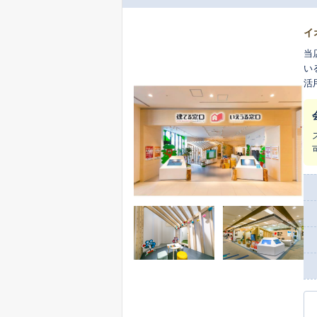
イ
当
い
活
な
気