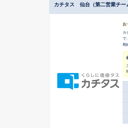
カチタス 仙台（第二営業チー
お
カ
で
相
ち