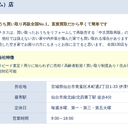
ム）店
うち買い取り再販全国No.1。直接買取だから早くて簡単です
チタスは、買い取ったおうちをリフォームして再販売する「中古買取再販」の
、他社では扱えない古い家や内外装が傷んだ家でも買い取れる場合があります
続した空き家でお困りの方にもきっとお役に立てると思います。 全国130店
を生まれ変わらせ、長く住みつなぐお手伝いをさせてください。
会社特徴
スピード査定 / 周りに知られずに売却 / 高齢者歓迎 / 買い取り制度あり / 住み
却対応可能
所在地
宮城県仙台市青葉区木町通2丁目1-33 伊澤
最寄駅
仙台市南北線/北四番丁駅 徒歩4分
定休日
毎週水曜、第一・第三・第五火曜
営業時間
9:00～18:00