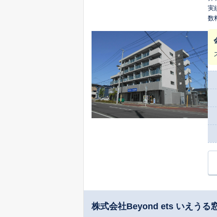
実
数
株式会社Beyond ets いえ