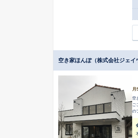
空き家ほんぽ（株式会社ジェイ
月
空
ご
の