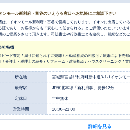
オンモール新利府・富谷のいえうる窓口へお気軽にご相談下さい
店は、イオンモール新利府・富谷で営業しております。イオンに出店してい
る証であり、お客様からも「安心して任せられる」とご評価いただいていま
用のご提案をさせて頂きます。司法書士や行政書士とも連携し、相続などの
不動産を預かる身として、誠心誠意寄り添ってサポートさせて頂きます。ご
軽にお立ち寄り下さいませ。
会社特徴
スピード査定 / 周りに知られずに売却 / 不動産相続の相談可 / 離婚による売却
可 / 弁護士・税理士の紹介 / リフォーム・建築相談 / ハウスクリーニング /
所在地
宮城県宮城郡利府町新中道3-1-1イオンモ
最寄駅
JR東北本線「新利府駅」徒歩12分
定休日
年中無休
営業時間
10:00~21:00
詳細を見る