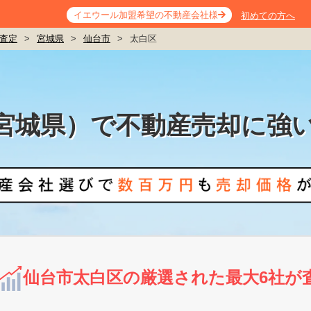
イエウール加盟希望の不動産会社様
初めての方へ
査定
>
宮城県
>
仙台市
>
太白区
宮城県）で不動産売却に強
仙台市太白区の厳選された最大6社が