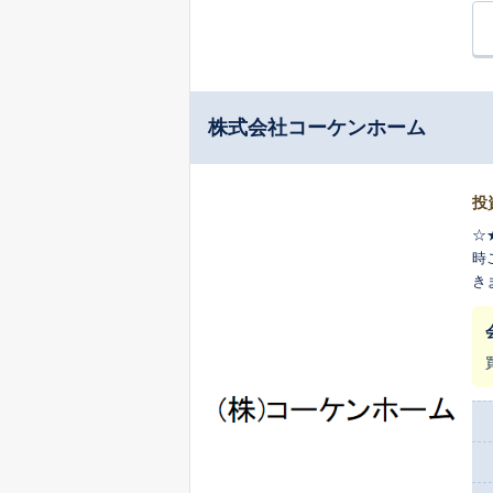
株式会社コーケンホーム
投
☆
時
き
さ