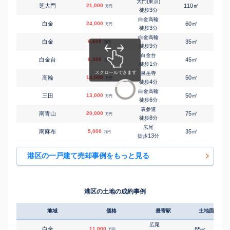
大門(東京)
㎡
㎡
芝大門
21,000
110
250
万円
3
徒歩
分
白金高輪
㎡
㎡
白金
24,000
60
105
万円
3
徒歩
分
白金高輪
㎡
㎡
白金
6,600
35
70
万円
9
徒歩
分
白金台
㎡
㎡
白金台
6,500
45
60
万円
1
徒歩
分
泉岳寺
㎡
㎡
高輪
14,000
50
75
万円
4
徒歩
分
白金高輪
㎡
㎡
三田
13,000
50
85
万円
6
徒歩
分
表参道
㎡
㎡
南青山
20,000
75
100
万円
8
徒歩
分
広尾
㎡
㎡
南麻布
5,000
35
55
万円
13
徒歩
分
港区の一戸建て売却事例をもっと見る
港区の土地の成約事例
地域
価格
最寄駅
土地面積
広尾
白金
11,000
85
4
㎡
万円