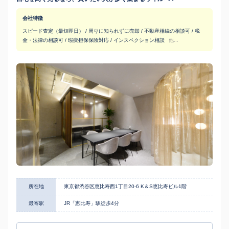
会社特徴
スピード査定（最短即日） / 周りに知られずに売却 / 不動産相続の相談可 / 税
金・法律の相談可 / 瑕疵担保保険対応 / インスペクション相談
他...
所在地
東京都渋谷区恵比寿西1丁目20-6 K＆S恵比寿ビル1階
最寄駅
JR「恵比寿」駅徒歩4分