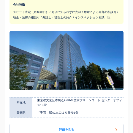
会社特徴
スピード査定（最短即日） / 周りに知られずに売却 / 離婚による売却の相談可 /
税金・法律の相談可 / 弁護士・税理士の紹介 / インスペクション相談
他...
東京都文京区本駒込2-28-8 文京グリーンコート センターオフィ
所在地
ス13階
最寄駅
「千石」駅A1出口より徒歩3分
詳細を見る