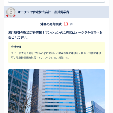
オークラヤ住宅株式会社 品川営業所
13
港区の売却実績
件
累計取引件数12万件突破！マンションのご売却はオークラヤ住宅へお
任せください。
会社特徴
スピード査定 / 周りに知られずに売却 / 不動産相続の相談可 / 税金・法律の相談
可 / 瑕疵担保保険対応 / インスペクション相談
他...