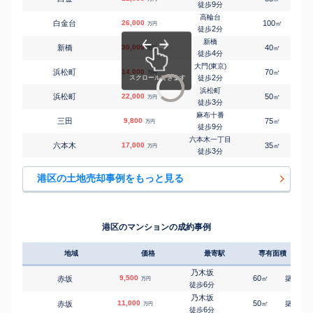
9
徒歩
分
高輪台
白金台
26,000
100
8
㎡
万円
2
徒歩
分
新橋
新橋
30,000
40
2,
㎡
万円
4
徒歩
分
大門(東京)
浜松町
14,000
70
6
㎡
万円
2
徒歩
分
浜松町
浜松町
22,000
50
1,
㎡
万円
3
徒歩
分
麻布十番
三田
9,800
75
4
㎡
万円
9
徒歩
分
六本木一丁目
六本木
17,000
35
1,
㎡
万円
3
徒歩
分
港区の土地売却事例をもっと見る
港区のマンションの成約事例
地域
価格
最寄駅
専有面積
築年
乃木坂
9,500
60
52
赤坂
㎡
築
年
万円
6
徒歩
分
乃木坂
11,000
50
13
赤坂
㎡
築
年
万円
6
徒歩
分