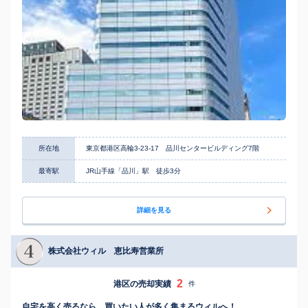
所在地
東京都港区高輪3-23-17 品川センタービルディング7階
最寄駅
JR山手線「品川」駅 徒歩3分
詳細を見る
株式会社ウィル 恵比寿営業所
2
港区の売却実績
件
自宅を高く売るなら、買いたい人が多く集まるウィルへ！