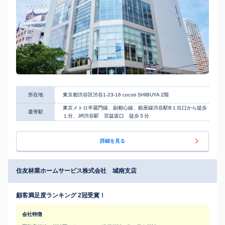
所在地
東京都渋谷区渋谷1-23-16 cocoti SHIBUYA 2階
東京メトロ半蔵門線、副都心線、銀座線渋谷駅B１出口から徒歩
最寄駅
１分、JR渋谷駅 宮益坂口 徒歩５分
詳細を見る
住友林業ホームサービス株式会社 城南支店
顧客満足度ランキング 2冠受賞！
会社特徴