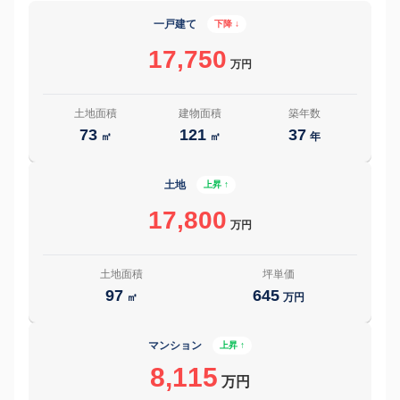
一戸建て
下降 ↓
17,750
万円
土地面積
建物面積
築年数
73
121
37
㎡
㎡
年
土地
上昇 ↑
17,800
万円
土地面積
坪単価
97
645
㎡
万円
マンション
上昇 ↑
8,115
万円