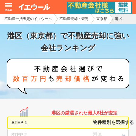
港区
不動産一括査定のイエウール
不動産売却・査定
東京都
イエウール加盟希望の不動産会社様
港区（東京都）で不動産売却に強い
初めての方へ
会社ランキング
不動産売却の流れ
不動産の売却・一括査定
家査定シミュレーター
お問い合わせ
港区の厳選された最大6社が査定
STEP 1
STEP 2