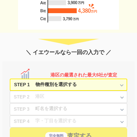
＼ イエウールなら一回の入力で ／
港区の厳選された最大6社が査定
STEP 1
STEP 2
STEP 3
STEP 4
査定する
完全無料