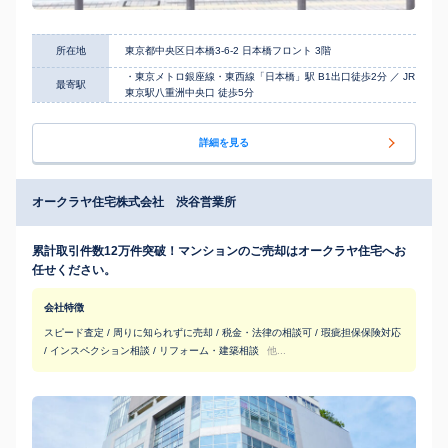
所在地
東京都中央区日本橋3-6-2 日本橋フロント 3階
・東京メトロ銀座線・東西線「日本橋」駅 B1出口徒歩2分 ／ JR
最寄駅
東京駅八重洲中央口 徒歩5分
詳細を見る
オークラヤ住宅株式会社 渋谷営業所
累計取引件数12万件突破！マンションのご売却はオークラヤ住宅へお
任せください。
会社特徴
スピード査定 / 周りに知られずに売却 / 税金・法律の相談可 / 瑕疵担保保険対応
/ インスペクション相談 / リフォーム・建築相談
他...