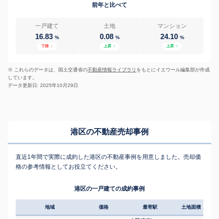
前年と比べて
一戸建て
土地
マンション
16.83
0.08
24.10
%
%
%
下降
↓
上昇
↑
上昇
↑
※ これらのデータは、国土交通省の
不動産情報ライブラリ
をもとにイエウール編集部が作成
しています。
データ更新日: 2025年10月29日
港区の不動産売却事例
直近1年間で実際に成約した港区の不動産事例を用意しました。売却価
格の参考情報としてお役立てください。
港区の一戸建ての成約事例
地域
価格
最寄駅
土地面積
延床