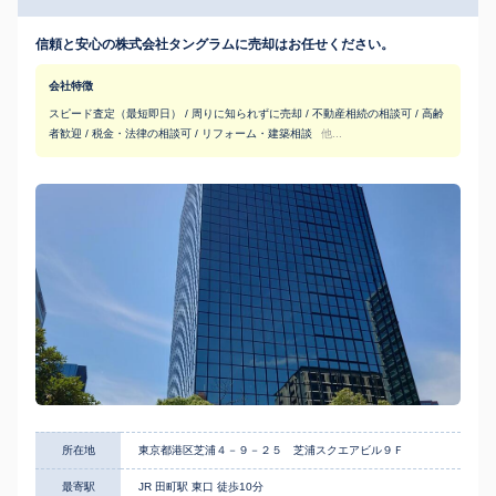
信頼と安心の株式会社タングラムに売却はお任せください。
会社特徴
スピード査定（最短即日） / 周りに知られずに売却 / 不動産相続の相談可 / 高齢
者歓迎 / 税金・法律の相談可 / リフォーム・建築相談
他...
所在地
東京都港区芝浦４－９－２５ 芝浦スクエアビル９Ｆ
最寄駅
JR 田町駅 東口 徒歩10分