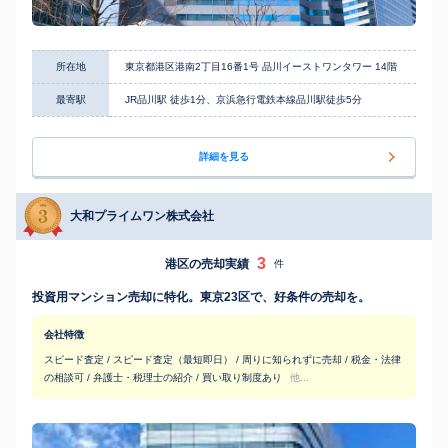
所在地
東京都港区港南2丁目16番1号 品川イーストワンタワー 14階
最寄駅
JR品川駅 徒歩1分、京浜急行電鉄本線品川駅徒歩5分
詳細を見る
大和プライムワン株式会社
3
港区の売却実績
件
投資用マンション売却に特化。東京23区で、好条件の売却を。
会社特徴
スピード査定 / スピード査定（最短即日） / 周りに知られずに売却 / 税金・法律
の相談可 / 弁護士・税理士の紹介 / 買い取り制度あり
他...