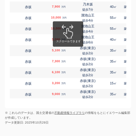
乃木坂
7,900
40
43
赤坂
㎡
築
年
万円
7
徒歩
分
溜池山王
10,000
55
27
赤坂
㎡
築
年
万円
4
徒歩
分
溜池山王
10,000
55
27
赤坂
㎡
築
年
万円
4
徒歩
分
溜池山王
5,000
40
27
赤坂
㎡
築
年
万円
6
徒歩
分
赤坂(東京)
5,100
35
22
赤坂
㎡
築
年
万円
2
徒歩
分
赤坂(東京)
7,300
35
23
赤坂
㎡
築
年
万円
2
徒歩
分
赤坂(東京)
6,100
35
25
赤坂
㎡
築
年
万円
2
徒歩
分
赤坂(東京)
3,200
15
24
赤坂
㎡
築
年
万円
2
徒歩
分
赤坂(東京)
9,000
35
25
赤坂
㎡
築
年
万円
2
徒歩
分
赤坂(東京)
5,200
25
6
赤坂
㎡
築
年
万円
3
徒歩
分
※ これらのデータは、国土交通省の
不動産情報ライブラリ
の情報をもとにイエウール編集部
赤坂(東京)
3,500
20
23
赤坂
㎡
築
年
万円
が作成しています。
3
徒歩
分
データ更新日: 2025年10月29日
赤坂(東京)
24,000
55
17
赤坂
㎡
築
年
万円
4
徒歩
分
赤坂(東京)