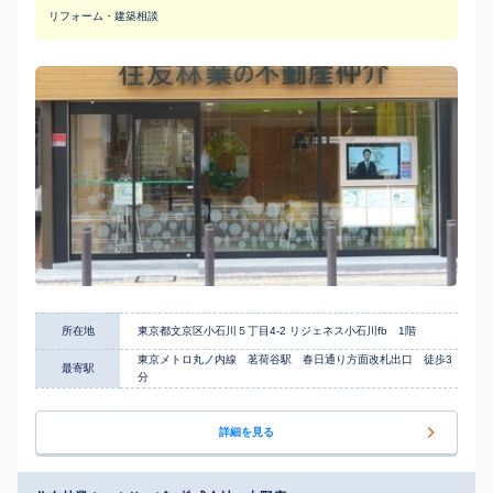
リフォーム・建築相談
所在地
東京都文京区小石川５丁目4-2 リジェネス小石川fb 1階
東京メトロ丸ノ内線 茗荷谷駅 春日通り方面改札出口 徒歩3
最寄駅
分
詳細を見る