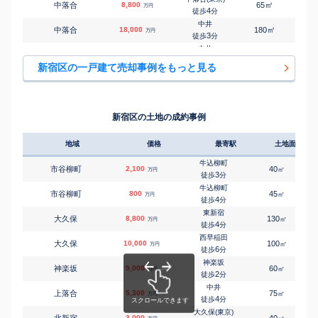
㎡
㎡
中落合
8,800
65
95
万円
4
徒歩
分
中井
㎡
㎡
中落合
18,000
180
145
万円
3
徒歩
分
中井
㎡
㎡
中落合
7,500
85
105
万円
7
徒歩
分
新宿区の一戸建て売却事例をもっと見る
中井
㎡
㎡
中落合
9,500
125
115
万円
8
徒歩
分
落合南長崎
㎡
㎡
中落合
21,000
280
95
万円
7
徒歩
分
新宿区の土地の成約事例
落合南長崎
㎡
㎡
中落合
1,900
95
75
万円
8
徒歩
分
地域
価格
最寄駅
土地面積
落合南長崎
㎡
㎡
中落合
15,000
180
160
万円
8
徒歩
分
牛込柳町
市谷柳町
2,100
40
1
㎡
万円
落合南長崎
3
徒歩
分
㎡
㎡
西落合
6,300
75
70
万円
5
徒歩
分
牛込柳町
市谷柳町
800
45
㎡
万円
早稲田(メトロ)
4
徒歩
分
㎡
㎡
西早稲田
9,100
70
140
万円
3
徒歩
分
東新宿
大久保
8,800
130
2
㎡
万円
西早稲田
4
徒歩
分
㎡
㎡
西早稲田
8,100
120
105
万円
7
徒歩
分
西早稲田
大久保
10,000
100
3
㎡
万円
牛込柳町
6
徒歩
分
㎡
㎡
原町
3,500
40
55
万円
4
徒歩
分
神楽坂
神楽坂
9,000
60
5
㎡
万円
神楽坂
2
徒歩
分
㎡
㎡
弁天町
30,000
95
145
万円
6
徒歩
分
中井
上落合
5,300
75
2
㎡
万円
曙橋
4
徒歩
分
㎡
㎡
四谷坂町
6,500
40
60
万円
4
徒歩
分
大久保(東京)
北新宿
3,000
40
2