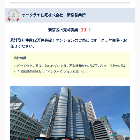
オークラヤ住宅株式会社 新宿営業所
30
新宿区の売却実績
件
累計取引件数12万件突破！マンションのご売却はオークラヤ住宅へお
任せください。
会社特徴
スピード査定 / 周りに知られずに売却 / 不動産相続の相談可 / 税金・法律の相談
可 / 瑕疵担保保険対応 / インスペクション相談
他...