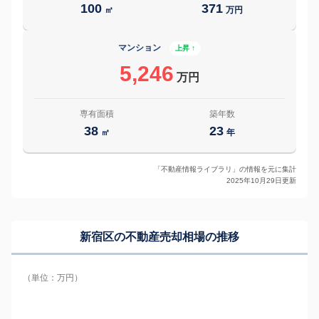
100
371
㎡
万円
マンション
上昇 ↑
5,246
万円
専有面積
築年数
38
23
㎡
年
「不動産情報ライブラリ」の情報を元に集計
2025年10月29日更新
新宿区の
不動産売却相場の推移
（単位：万円）