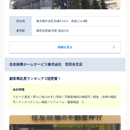
所在地
東京都中央区京橋3-13-1 有楽ビル3階
最寄駅
都営浅草線/宝町 徒歩1分
詳細を見る
住友林業ホームサービス株式会社 世田谷支店
顧客満足度ランキング 2冠受賞！
会社特徴
スピード査定 / 周りに知られずに売却 / 不動産相続の相談可 / 税金・法律の相談
可 / インスペクション相談 / リフォーム・建築相談
他...