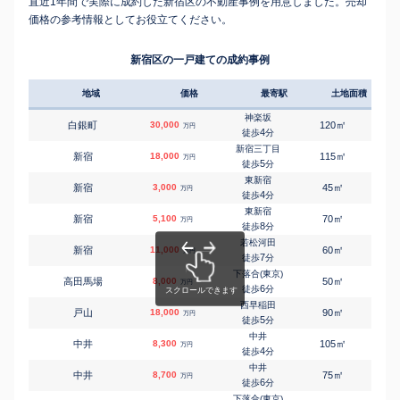
直近1年間で実際に成約した新宿区の不動産事例を用意しました。売却
価格の参考情報としてお役立てください。
新宿区の一戸建ての成約事例
地域
価格
最寄駅
土地面積
延床
神楽坂
㎡
㎡
白銀町
30,000
120
165
万円
4
徒歩
分
新宿三丁目
㎡
㎡
新宿
18,000
115
85
万円
5
徒歩
分
東新宿
㎡
㎡
新宿
3,000
45
40
万円
4
徒歩
分
東新宿
㎡
㎡
新宿
5,100
70
115
万円
8
徒歩
分
若松河田
㎡
㎡
新宿
11,000
60
85
万円
7
徒歩
分
下落合(東京)
㎡
㎡
高田馬場
8,000
50
80
万円
6
徒歩
分
西早稲田
㎡
㎡
戸山
18,000
90
150
万円
5
徒歩
分
中井
㎡
㎡
中井
8,300
105
90
万円
4
徒歩
分
中井
㎡
㎡
中井
8,700
75
75
万円
6
徒歩
分
下落合(東京)