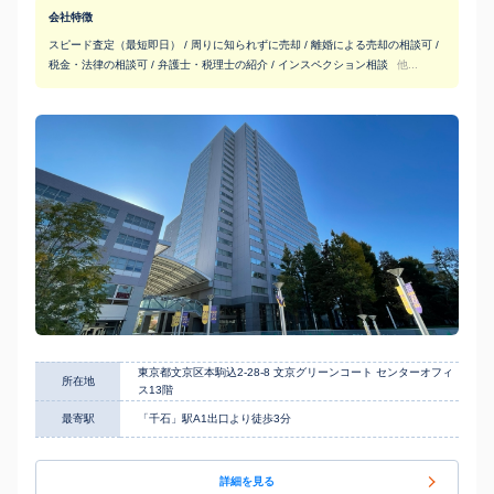
会社特徴
スピード査定（最短即日） / 周りに知られずに売却 / 離婚による売却の相談可 /
税金・法律の相談可 / 弁護士・税理士の紹介 / インスペクション相談
他...
東京都文京区本駒込2-28-8 文京グリーンコート センターオフィ
所在地
ス13階
最寄駅
「千石」駅A1出口より徒歩3分
詳細を見る