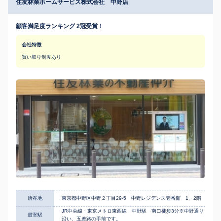
住友林業ホームサービス株式会社 中野店
顧客満足度ランキング 2冠受賞！
会社特徴
買い取り制度あり
所在地
東京都中野区中野２丁目29-5 中野レジデンス壱番館 1、2階
JR中央線・東京メトロ東西線 中野駅 南口徒歩3分※中野通り
最寄駅
沿い、五差路の手前です。