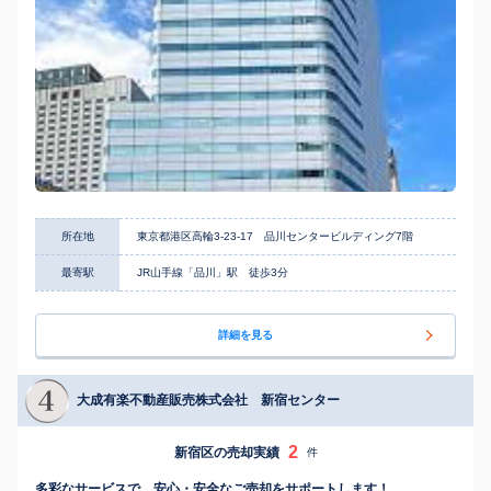
所在地
東京都港区高輪3-23-17 品川センタービルディング7階
最寄駅
JR山手線「品川」駅 徒歩3分
詳細を見る
大成有楽不動産販売株式会社 新宿センター
2
新宿区の売却実績
件
多彩なサービスで、安心・安全なご売却をサポートします！