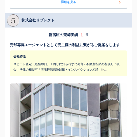
詳細を見る
株式会社リブレクト
1
新宿区の売却実績
件
売却専属エージェントとして売主様の利益に繋がるご提案をします
会社特徴
スピード査定（最短即日） / 周りに知られずに売却 / 不動産相続の相談可 / 税
金・法律の相談可 / 瑕疵担保保険対応 / インスペクション相談
他...