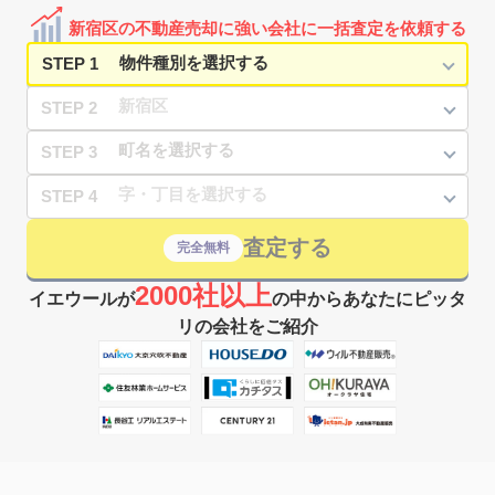
大久保
㎡
築
年
万円
1
徒歩
分
新宿区の不動産売却に強い会社に一括査定を依頼する
西早稲田
12,000
70
7
大久保
㎡
築
年
万円
3
徒歩
分
STEP 1
STEP 2
STEP 3
STEP 4
査定する
完全無料
2000社以上
イエウールが
の中からあなたにピッタ
リの会社をご紹介