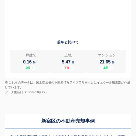
前年と比べて
一戸建て
土地
マンション
0.16
5.47
21.65
%
%
%
上昇
↑
下降
↓
上昇
↑
※ これらのデータは、国土交通省の
不動産情報ライブラリ
をもとにイエウール編集部が作成
しています。
データ更新日: 2025年10月29日
新宿区の不動産売却事例