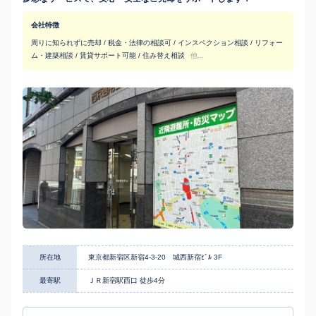
会社特徴
周りに知られずに売却 / 税金・法律の相談可 / インスペクション相談 / リフォー
ム・建築相談 / 賃貸サポート可能 / 住み替え相談
他...
所在地
東京都新宿区新宿4-3-20 城西新宿ﾋﾞﾙ 3F
最寄駅
ＪＲ新宿駅西口 徒歩4分