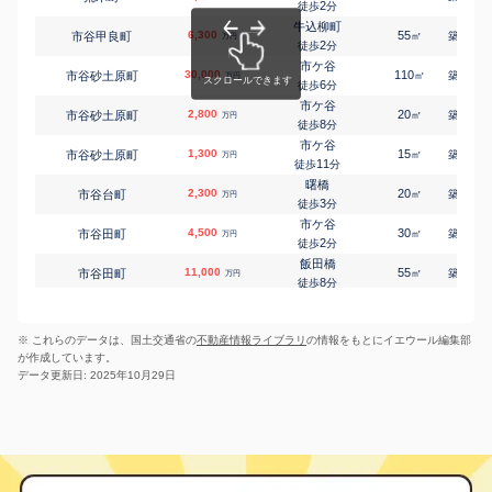
2
徒歩
分
中落合
9,600
90
3
㎡
万円
3
徒歩
分
牛込柳町
6,300
55
40
市谷甲良町
㎡
築
年
落合南長崎
万円
2
西落合
6,400
徒歩
分
90
2
㎡
万円
7
徒歩
分
市ケ谷
30,000
110
24
市谷砂土原町
落合南長崎
㎡
築
年
万円
西落合
6,300
6
60
3
徒歩
分
㎡
万円
9
徒歩
分
市ケ谷
2,800
西新宿五丁目
20
23
市谷砂土原町
㎡
築
年
万円
西新宿
4,000
30
4
8
㎡
徒歩
分
万円
4
徒歩
分
市ケ谷
大久保(東京)
1,300
15
40
市谷砂土原町
㎡
築
年
万円
百人町
5,700
55
3
㎡
11
万円
徒歩
分
9
徒歩
分
曙橋
若松河田
2,300
20
26
市谷台町
㎡
築
年
万円
若松町
13,000
100
4
㎡
万円
3
徒歩
分
2
徒歩
分
市ケ谷
若松河田
4,500
30
20
市谷田町
㎡
築
年
万円
若松町
11,000
75
4
㎡
万円
2
徒歩
分
5
徒歩
分
飯田橋
早稲田(メトロ)
11,000
55
14
市谷田町
㎡
築
年
万円
早稲田鶴巻町
13,000
80
5
㎡
万円
8
徒歩
分
6
徒歩
分
飯田橋
曙橋
2,700
25
15
市谷田町
㎡
築
年
四谷坂町
23,000
万円
145
5
㎡
万円
8
徒歩
分
7
徒歩
分
※ これらのデータは、国土交通省の
不動産情報ライブラリ
の情報をもとにイエウール編集部
曙橋
3,000
20
22
市谷仲之町
㎡
築
年
万円
が作成しています。
4
徒歩
分
データ更新日: 2025年10月29日
曙橋
9,900
65
21
市谷仲之町
㎡
築
年
万円
6
徒歩
分
四ツ谷
12,000
50
20
市谷本村町
㎡
築
年
万円
7
徒歩
分
市ケ谷
15,000
55
5
市谷本村町
㎡
築
年
万円
6
徒歩
分