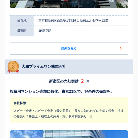
所在地
東京都新宿区西新宿1丁目6-1 新宿エルタワー12階
最寄駅
JR新宿駅
詳細を見る
大和プライムワン株式会社
2
新宿区の売却実績
件
投資用マンション売却に特化。東京23区で、好条件の売却を。
会社特徴
スピード査定 / スピード査定（最短即日） / 周りに知られずに売却 / 税金・法律
の相談可 / 弁護士・税理士の紹介 / 買い取り制度あり
他...