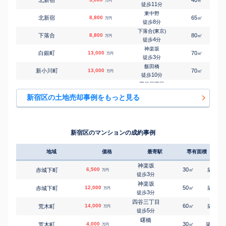
㎡
万円
11
徒歩
分
東中野
北新宿
8,800
65
4
㎡
万円
8
徒歩
分
下落合(東京)
下落合
8,800
80
3
㎡
万円
4
徒歩
分
神楽坂
白銀町
13,000
70
5
㎡
万円
3
徒歩
分
飯田橋
新小川町
13,000
70
6
㎡
万円
10
徒歩
分
四谷三丁目
須賀町
13,000
165
2
㎡
万円
3
徒歩
分
新宿区の土地売却事例をもっと見る
高田馬場
高田馬場
15,000
65
7
㎡
万円
5
徒歩
分
飯田橋
津久戸町
30,000
145
6
㎡
万円
7
徒歩
分
新宿区のマンションの成約事例
神楽坂
天神町
12,000
65
5
㎡
万円
5
徒歩
分
地域
価格
最寄駅
専有面積
築年
中井
中井
4,200
50
2
㎡
万円
3
徒歩
分
神楽坂
6,500
30
5
赤城下町
㎡
築
年
万円
中井
3
徒歩
分
中井
7,300
85
2
㎡
万円
6
徒歩
分
神楽坂
12,000
50
5
赤城下町
㎡
築
年
万円
新井薬師前
3
徒歩
分
中井
5,900
65
2
㎡
万円
9
徒歩
分
四谷三丁目
14,000
60
7
荒木町
㎡
築
年
万円
中井
5
徒歩
分
中落合
5,700
165
1
㎡
万円
7
徒歩
分
曙橋
4,000
30
47
荒木町
㎡
築
年
万円
落合南長崎