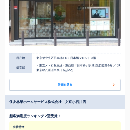
所在地
東京都中央区日本橋3-6-2 日本橋フロント 3階
・東京メトロ銀座線・東西線「日本橋」駅 B1出口徒歩2分 ／ JR
最寄駅
東京駅八重洲中央口 徒歩5分
詳細を見る
住友林業ホームサービス株式会社 文京小石川店
顧客満足度ランキング 2冠受賞！
会社特徴