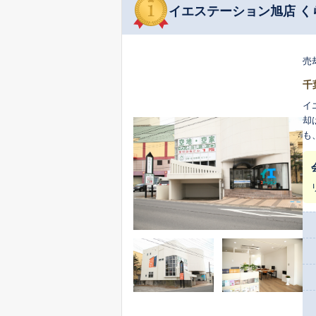
イエステーション旭店 く
売
千
イ
却
も
で