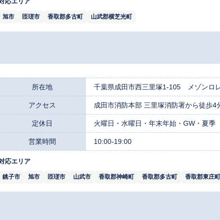
対応エリア
旭市
匝瑳市
香取郡多古町
山武郡横芝光町
所在地
千葉県成田市西三里塚1-105 メゾンロレ
アクセス
成田市消防本部 三里塚消防署から徒歩4
定休日
火曜日・水曜日・年末年始・GW・夏季
営業時間
10:00-19:00
対応エリア
銚子市
旭市
匝瑳市
山武市
香取郡神崎町
香取郡多古町
香取郡東庄