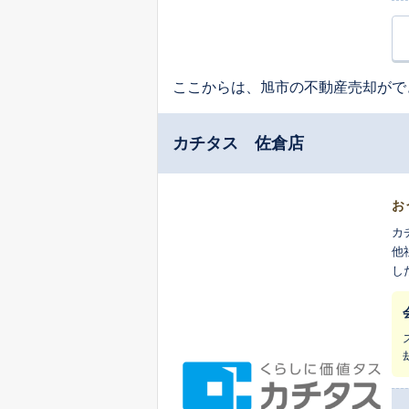
ここからは、旭市の不動産売却がで
カチタス 佐倉店
お
カ
他
し
ま