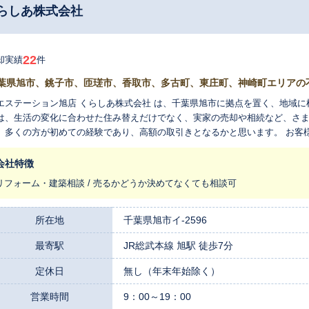
らしあ株式会社
22
却実績
件
葉県旭市、銚子市、匝瑳市、香取市、多古町、東庄町、神崎町エリアの
エステーション旭店 くらしあ株式会社 は、千葉県旭市に拠点を置く、地域に
は、生活の変化に合わせた住み替えだけでなく、実家の売却や相続など、さ
、多くの方が初めての経験であり、高額の取引きとなるかと思います。 お客
きるように取り組んでおります。 ぜひお問い合わせください。
会社特徴
リフォーム・建築相談 / 売るかどうか決めてなくても相談可
所在地
千葉県旭市イ-2596
最寄駅
JR総武本線 旭駅 徒歩7分
定休日
無し（年末年始除く）
営業時間
9：00～19：00