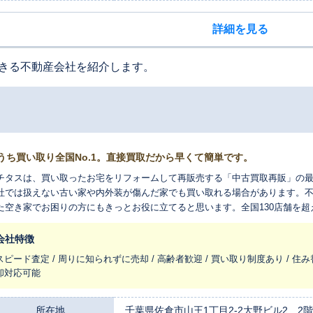
詳細を見る
きる不動産会社を紹介します。
うち買い取り全国No.1。直接買取だから早くて簡単です。
チタスは、買い取ったお宅をリフォームして再販売する「中古買取再販」の
社では扱えない古い家や内外装が傷んだ家でも買い取れる場合があります。
た空き家でお困りの方にもきっとお役に立てると思います。全国130店舗を
れ変わらせ、長く住みつなぐお手伝いをさせてください。
会社特徴
スピード査定 / 周りに知られずに売却 / 高齢者歓迎 / 買い取り制度あり / 住み
却対応可能
所在地
千葉県佐倉市山王1丁目2-2大野ビル2 2階