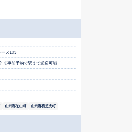
ーヌ103
分 ※事前予約で駅まで送迎可能
町
山武郡芝山町
山武郡横芝光町