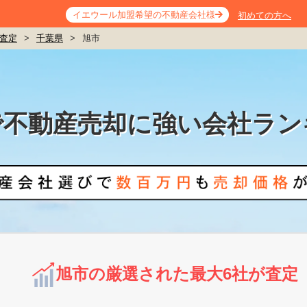
イエウール加盟希望の不動産会社様
初めての方へ
査定
>
千葉県
>
旭市
で不動産売却に強い会社ラン
旭市の厳選された最大6社が査定