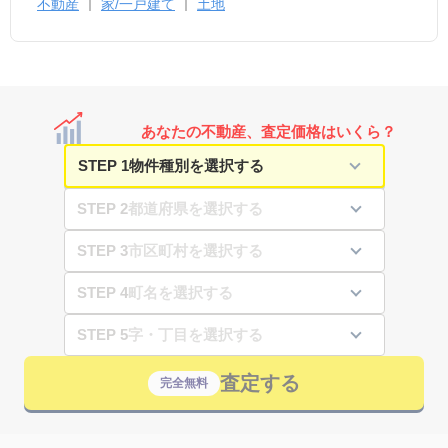
不動産
家/一戸建て
土地
あなたの不動産、査定価格はいくら？
STEP 1
STEP 2
STEP 3
STEP 4
STEP 5
査定する
完全無料