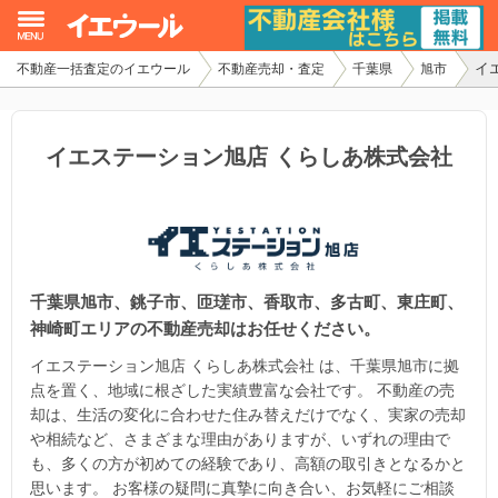
イ
不動産一括査定のイエウール
不動産売却・査定
千葉県
旭市
イエウール加盟希望の不動産会社様
初めての方へ
イエステーション旭店 くらしあ株式会社
不動産売却の流れ
不動産の売却・一括査定
千葉県旭市、銚子市、匝瑳市、香取市、多古町、東庄町、
家査定シミュレーター
神崎町エリアの不動産売却はお任せください。
お問い合わせ
イエステーション旭店 くらしあ株式会社 は、千葉県旭市に拠
点を置く、地域に根ざした実績豊富な会社です。 不動産の売
却は、生活の変化に合わせた住み替えだけでなく、実家の売却
や相続など、さまざまな理由がありますが、いずれの理由で
も、多くの方が初めての経験であり、高額の取引きとなるかと
思います。 お客様の疑問に真摯に向き合い、お気軽にご相談