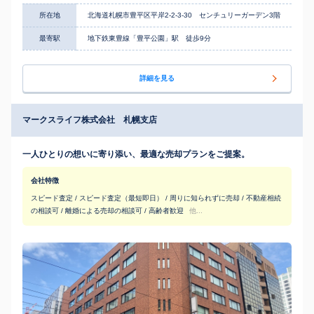
所在地
北海道札幌市豊平区平岸2-2-3-30 センチュリーガーデン3階
最寄駅
地下鉄東豊線「豊平公園」駅 徒歩9分
詳細を見る
マークスライフ株式会社 札幌支店
一人ひとりの想いに寄り添い、最適な売却プランをご提案。
会社特徴
スピード査定 / スピード査定（最短即日） / 周りに知られずに売却 / 不動産相続
の相談可 / 離婚による売却の相談可 / 高齢者歓迎
他...