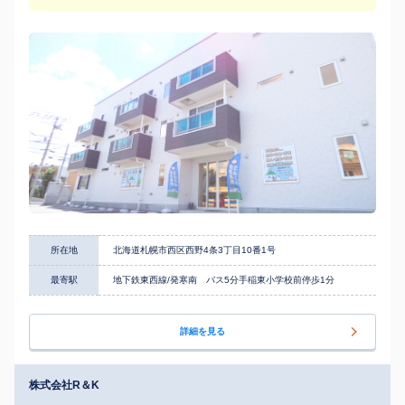
所在地
北海道札幌市西区西野4条3丁目10番1号
最寄駅
地下鉄東西線/発寒南 バス5分手稲東小学校前停歩1分
詳細を見る
株式会社R＆K