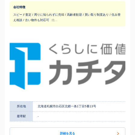
会社特徴
スピード査定 / 周りに知られずに売却 / 高齢者歓迎 / 買い取り制度あり / 住み替
え相談 / 古い物件も対応可
他...
所在地
北海道札幌市白石区北郷一条1丁目5番13号
最寄駅
-
詳細を見る