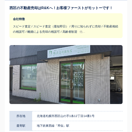
西区の不動産売却はR&Kへ！お客様ファーストがモットーです！
会社特徴
スピード査定 / スピード査定（最短即日） / 周りに知られずに売却 / 不動産相続
の相談可 / 離婚による売却の相談可 / 高齢者歓迎
他...
所在地
北海道札幌市西区山の手1条12丁目14番1号
最寄駅
地下鉄東西線「琴似」駅