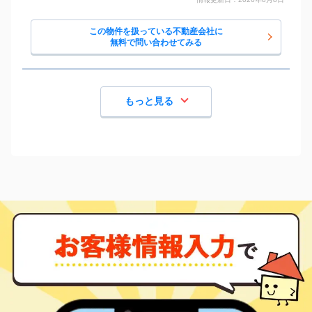
琴似(ＪＲ)
3,500
95
27
琴似三条
㎡
築
年
万円
15
徒歩
分
琴似(札幌市営)
この物件を扱っている不動産会社に
3,000
70
32
琴似四条
㎡
築
年
万円
6
徒歩
分
無料で問い合わせてみる
琴似(札幌市営)
2,100
90
31
琴似四条
㎡
築
年
万円
7
徒歩
分
琴似(札幌市営)
410
35
34
琴似四条
㎡
築
年
万円
7
徒歩
分
もっと見る
琴似(ＪＲ)
3,300
55
12
琴似四条
㎡
築
年
万円
7
徒歩
分