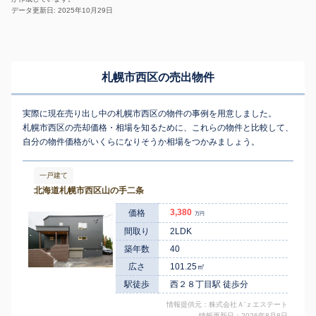
6
徒歩
分
29
徒歩
分
データ更新日: 2025年10月29日
琴似(札幌市営)
宮の沢
700
45
42
西野七条
琴似二条
1,200
㎡
175
築
年
㎡
万円
万円
2
-
徒歩
徒歩
分
分
琴似(札幌市営)
120
20
45
琴似二条
㎡
築
年
万円
2
徒歩
分
琴似(札幌市営)
180
20
45
琴似二条
㎡
築
年
万円
札幌市西区の売出物件
2
徒歩
分
琴似(札幌市営)
1,700
45
35
琴似二条
㎡
築
年
万円
5
徒歩
分
実際に現在売り出し中の札幌市西区の物件の事例を用意しました。
琴似(札幌市営)
4,000
95
26
琴似二条
㎡
築
年
万円
札幌市西区の売却価格・相場を知るために、これらの物件と比較して、
5
徒歩
分
自分の物件価格がいくらになりそうか相場をつかみましょう。
琴似(札幌市営)
4,400
70
6
琴似二条
㎡
築
年
万円
5
徒歩
分
琴似(札幌市営)
3,600
95
27
琴似二条
㎡
築
年
万円
一戸建て
5
徒歩
分
北海道札幌市西区山の手二条
琴似(札幌市営)
2,500
70
38
琴似二条
㎡
築
年
万円
8
徒歩
分
3,380
価格
万円
琴似(札幌市営)
1,500
70
38
琴似二条
㎡
築
年
万円
8
間取り
2LDK
徒歩
分
琴似(ＪＲ)
築年数
40
3,900
105
23
琴似二条
㎡
築
年
万円
1
徒歩
分
広さ
101.25㎡
琴似(ＪＲ)
3,300
80
28
琴似三条
㎡
築
年
万円
4
徒歩
分
駅徒歩
西２８丁目駅 徒歩分
琴似(ＪＲ)
3,700
55
6
琴似三条
㎡
築
年
万円
情報提供元：株式会社Ａ’ｚエステート
5
徒歩
分
情報更新日：2026年8月8日