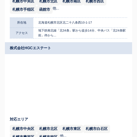
札幌市中央区
札幌市北区
札幌市南区
札幌市西区
他...
札幌市手稲区
函館市
所在地
北海道札幌市北区北二十八条西10-1-17
地下鉄南北線「北34条」駅から徒歩14分、中央バス「北24条駅
アクセス
前」停から...
株式会社HGCエステート
対応エリア
札幌市中央区
札幌市北区
札幌市東区
札幌市白石区
他...