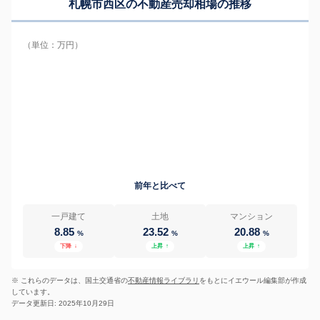
札幌市西区の
不動産売却相場の推移
（単位：万円）
前年と比べて
一戸建て
土地
マンション
8.85
23.52
20.88
%
%
%
下降
↓
上昇
↑
上昇
↑
※ これらのデータは、国土交通省の
不動産情報ライブラリ
をもとにイエウール編集部が作成
しています。
データ更新日: 2025年10月29日