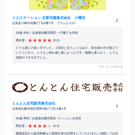
イエステーション 北章宅建株式会社 小樽店
北海道小樽市花園2丁目6番7号 プラムビル3Ｆ
39歳 女性 / 北海道札幌市西区 一戸建てを売却
満足度：
(5.0)
とても感じの良い方でした。２回目と言うこともあり、担当者の方が覚えて
いてくださり、とてもご縁を感じ嬉しかったです。物腰も柔らかく、とても
信頼のできる方でした。
引用：おうちの語り部
とんとん住宅販売株式会社
北海道札幌市西区西野4条3丁目10番1号
40歳 男性 / 北海道札幌市西区 マンションを売却
満足度：
(4.4)
価格設定から販売戦略など納得出来る説明をしていただきたい信頼してお任