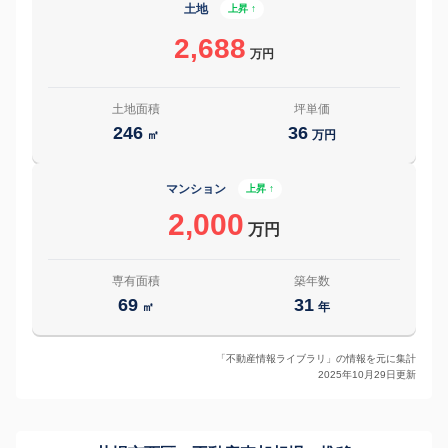
土地
上昇 ↑
2,688
万円
土地面積
坪単価
246
36
㎡
万円
マンション
上昇 ↑
2,000
万円
専有面積
築年数
69
31
㎡
年
「不動産情報ライブラリ」の情報を元に集計
2025年10月29日更新