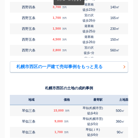
発寒南
㎡
㎡
西野四条
3,700
140
95
万円
23
徒歩
分
宮の沢
㎡
㎡
西野五条
1,700
165
100
万円
26
徒歩
分
発寒南
㎡
㎡
西野五条
1,500
230
115
万円
25
徒歩
分
発寒南
㎡
㎡
西野五条
4,500
150
100
万円
26
徒歩
分
宮の沢
㎡
㎡
西野六条
2,800
560
270
万円
-
徒歩
分
宮の沢
㎡
㎡
西野六条
810
185
95
万円
-
徒歩
分
札幌市西区の一戸建て売却事例をもっと見る
宮の沢
㎡
㎡
西野六条
1,100
330
-
万円
-
徒歩
分
宮の沢
㎡
㎡
西野六条
3,600
125
100
万円
29
徒歩
分
札幌市西区の土地の成約事例
発寒南
㎡
㎡
西野六条
3,000
150
120
万円
-
徒歩
分
地域
価格
最寄駅
土地面積
発寒南
㎡
㎡
西野六条
3,200
140
85
万円
-
徒歩
分
琴似(札幌市営)
琴似三条
15,000
500
㎡
万円
発寒南
4
徒歩
分
㎡
㎡
西野六条
690
160
80
万円
-
徒歩
分
琴似(札幌市営)
琴似三条
9,000
360
㎡
万円
発寒南
5
徒歩
分
㎡
㎡
西野六条
2,500
190
120
万円
-
徒歩
分
琴似(ＪＲ)
琴似三条
1,700
90
㎡
万円
発寒南
6
徒歩
分
㎡
㎡
西野六条
580
130
80
万円