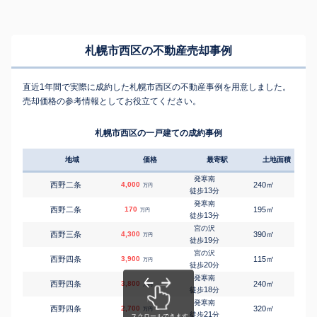
札幌市西区の不動産売却事例
直近1年間で実際に成約した札幌市西区の不動産事例を用意しました。
売却価格の参考情報としてお役立てください。
札幌市西区の一戸建ての成約事例
地域
価格
最寄駅
土地面積
延床
発寒南
㎡
㎡
西野二条
4,000
240
145
万円
13
徒歩
分
発寒南
㎡
㎡
西野二条
170
195
90
万円
13
徒歩
分
宮の沢
㎡
㎡
西野三条
4,300
390
190
万円
19
徒歩
分
宮の沢
㎡
㎡
西野四条
3,900
115
100
万円
20
徒歩
分
発寒南
㎡
㎡
西野四条
3,800
240
80
万円
18
徒歩
分
発寒南
㎡
㎡
西野四条
2,700
320
150
万円
21
徒歩
分