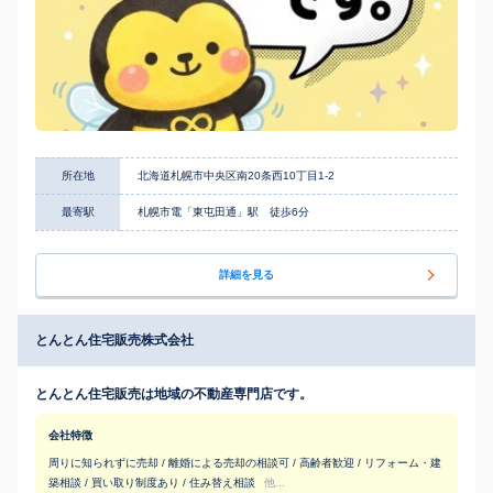
所在地
北海道札幌市中央区南20条西10丁目1-2
最寄駅
札幌市電「東屯田通」駅 徒歩6分
詳細を見る
とんとん住宅販売株式会社
とんとん住宅販売は地域の不動産専門店です。
会社特徴
周りに知られずに売却 / 離婚による売却の相談可 / 高齢者歓迎 / リフォーム・建
築相談 / 買い取り制度あり / 住み替え相談
他...