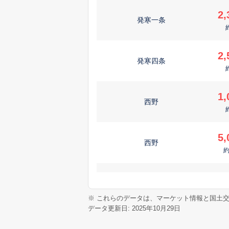
2,
発寒一条
2,
発寒四条
1,
西野
5,
西野
1,
平和
※ これらのデータは、マーケット情報と国土
データ更新日: 2025年10月29日
6
西野