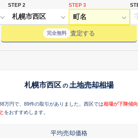
STEP 2
STEP 3
ST
査定する
完全無料
札幌市西区
土地売却相場
の
688万円で、89件の取引がありました。西区では
相場が下降傾向
と
をおすすめします。
平均売却価格