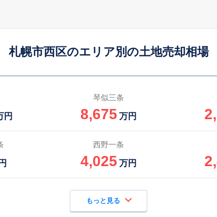
札幌市西区のエリア別の土地売却相場
琴似三条
8,675
2
万円
万円
条
西野一条
4,025
2
円
万円
もっと見る