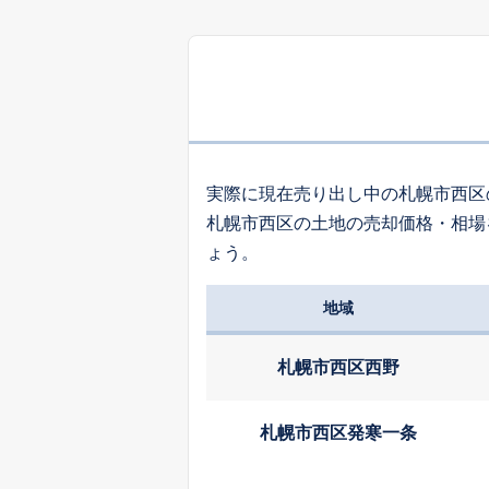
1,
発寒十四条
2,
八軒四条西
実際に現在売り出し中の札幌市西区
札幌市西区の土地の売却価格・相場
6,
ょう。
山の手
地域
5,
山の手
札幌市西区西野
4,
西町南
札幌市西区発寒一条