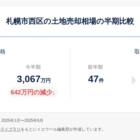
札幌市西区の土地売却相場の半期比較
価格
取
今半期
前半期
3,067
47
万円
件
642万円の減少↓
2025年1月〜2025年6月
報ライブラリ
をもとにイエウール編集部が作成しています。