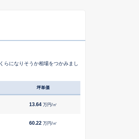
-
-
-
-
-
-
くらになりそうか相場をつかみまし
-
-
-
坪単価
-
-
-
13.64
万円/㎡
-
-
-
60.22
万円/㎡