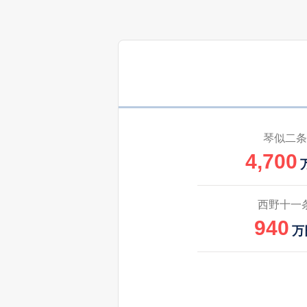
琴似二条
4,700
西野十一
940
万