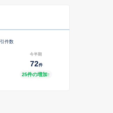
引件数
今半期
72
件
25件の増加↑