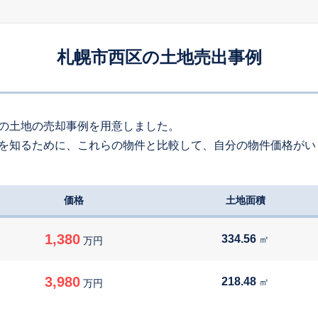
160
約
㎡
300
万円
2026
7
-
30
年
月
万円
札幌市西区の土地売出事例
140
約
㎡
030
万円
2026
6
-
48
年
月
万円
140
約
㎡
の土地の売却事例を用意しました。
を知るために、これらの物件と比較して、自分の物件価格がい
200
万円
2026
6
-
69
年
月
万円
300
約
㎡
価格
土地面積
350
万円
2026
6
-
61
年
月
万円
290
約
㎡
1,380
334.56
㎡
万円
530
万円
2026
6
-
50
年
月
万円
3,980
218.48
㎡
万円
300
約
㎡