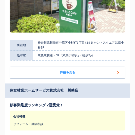
神奈川県川崎市中原区小杉町3丁目434‐5 セントスクエア武蔵小
所在地
杉1F
最寄駅
東急東横線・JR「武蔵小杉駅」/ 徒歩2分
詳細を見る
住友林業ホームサービス株式会社 川崎店
顧客満足度ランキング 2冠受賞！
会社特徴
リフォーム・建築相談