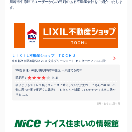
川崎市中原区でユーザーからの評判のある不動産会社をご紹介いたしま
す。
ＬＩＸＩＬ不動産ショップ ＴＯＣＨＵ
東京都文京区本駒込2-28-8 文京グリーンコート センターオフィス13階
50歳 男性 / 神奈川県川崎市中原区 一戸建てを売却
満足度：
(4.3)
やりとりもストレス無くスムーズに対応していただけて、こちらの疑問・不
安に思った事で夜遅くに電話してもきちんと対応していただけて本当に助か
りました。
引用：おうちの語り部