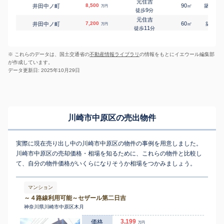
元住吉
8,500
90
29
井田中ノ町
㎡
築
年
万円
9
徒歩
分
元住吉
7,200
60
8
井田中ノ町
㎡
築
年
万円
11
徒歩
分
元住吉
3,500
25
5
井田中ノ町
㎡
築
年
万円
13
徒歩
分
※ これらのデータは、国土交通省の
不動産情報ライブラリ
の情報をもとにイエウール編集部
元住吉
3,200
25
5
井田中ノ町
㎡
築
年
万円
が作成しています。
13
徒歩
分
データ更新日: 2025年10月29日
元住吉
1,400
20
35
井田中ノ町
㎡
築
年
万円
13
徒歩
分
元住吉
3,400
25
4
井田中ノ町
㎡
築
年
万円
13
徒歩
分
元住吉
3,500
25
5
井田中ノ町
㎡
築
年
万円
川崎市中原区の売出物件
13
徒歩
分
元住吉
3,700
40
35
井田中ノ町
㎡
築
年
万円
13
徒歩
分
実際に現在売り出し中の川崎市中原区の物件の事例を用意しました。
元住吉
3,300
25
5
井田中ノ町
㎡
築
年
万円
川崎市中原区の売却価格・相場を知るために、これらの物件と比較し
13
徒歩
分
て、自分の物件価格がいくらになりそうか相場をつかみましょう。
向河原
5,000
70
20
市ノ坪
㎡
築
年
万円
12
徒歩
分
平間
2,700
45
51
市ノ坪
㎡
築
年
万円
マンション
4
徒歩
分
～４路線利用可能～セザール第二日吉
平間
400
45
51
市ノ坪
㎡
築
年
万円
神奈川県川崎市中原区木月
4
徒歩
分
平間
3,199
1,100
価格
45
52
市ノ坪
㎡
築
年
万円
万円