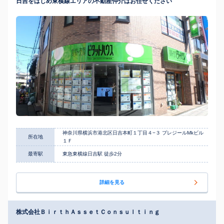
日吉をはじめ東横線エリアの不動産仲介はお任せください
神奈川県横浜市港北区日吉本町１丁目４−３ プレジールMkビル
所在地
１Ｆ
最寄駅
東急東横線日吉駅 徒歩2分
詳細を見る
株式会社ＢｉｒｔｈＡｓｓｅｔＣｏｎｓｕｌｔｉｎｇ