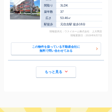
4
徒歩
分
間取り
3LDK
平間
2,700
45
51
市ノ坪
㎡
築
年
万円
4
徒歩
分
築年数
37
平間
2,200
25
3
市ノ坪
㎡
築
年
万円
広さ
53.46㎡
10
徒歩
分
平間
駅徒歩
元住吉駅 徒歩16分
2,600
25
8
市ノ坪
㎡
築
年
万円
11
徒歩
分
情報提供元：ウスイホーム株式会社 上大岡店
平間
3,200
20
6
市ノ坪
㎡
築
年
万円
情報更新日：2026年8月7日
12
徒歩
分
武蔵小杉
1,400
20
37
市ノ坪
㎡
築
年
万円
4
徒歩
分
この物件を扱っている不動産会社に
無料で問い合わせてみる
武蔵小杉
3,100
20
11
市ノ坪
㎡
築
年
万円
6
徒歩
分
武蔵小杉
5,400
40
3
市ノ坪
㎡
築
年
万円
9
徒歩
分
武蔵小杉
4,400
30
3
市ノ坪
㎡
築
年
もっと見る
万円
9
徒歩
分