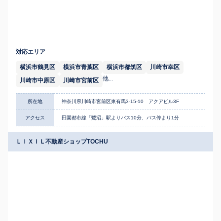
対応エリア
横浜市鶴見区
横浜市青葉区
横浜市都筑区
川崎市幸区
他...
川崎市中原区
川崎市宮前区
所在地
神奈川県川崎市宮前区東有馬3-15-10 アクアビル3F
アクセス
田園都市線「鷺沼」駅よりバス10分、バス停より1分
ＬＩＸＩＬ不動産ショップTOCHU