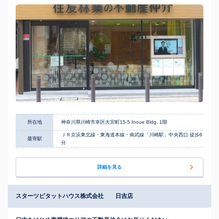
所在地
神奈川県川崎市幸区大宮町15-5 Inoue Bldg. 1階
ＪＲ京浜東北線・東海道本線・南武線「川崎駅」中央西口 徒歩6
最寄駅
分
詳細を見る
スターツピタットハウス株式会社 日吉店