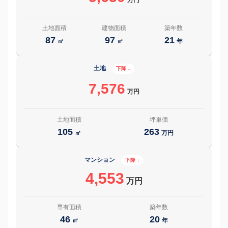
土地面積
建物面積
築年数
87
97
21
㎡
㎡
年
土地
下降 ↓
7,576
万円
土地面積
坪単価
105
263
㎡
万円
マンション
下降 ↓
4,553
万円
専有面積
築年数
46
20
㎡
年