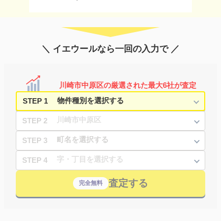
＼ イエウールなら一回の入力で ／
川崎市中原区の厳選された最大6社が査定
STEP 1
STEP 2
STEP 3
STEP 4
査定する
完全無料