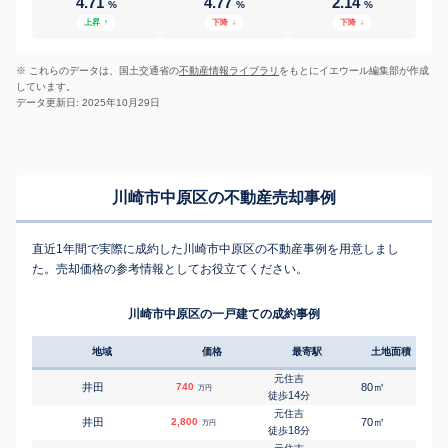
4.71
4.77
2.14
%
%
%
上昇
↑
下降
↓
下降
↓
※ これらのデータは、国土交通省の
不動産情報ライブラリ
をもとにイエウール編集部が作成
しています。
データ更新日: 2025年10月29日
川崎市中原区の不動産売却事例
直近1年間で実際に成約した川崎市中原区の不動産事例を用意しまし
た。売却価格の参考情報としてお役立てください。
川崎市中原区の一戸建ての成約事例
地域
価格
最寄駅
土地面積
延床
元住吉
㎡
㎡
井田
740
80
50
万円
14
徒歩
分
元住吉
㎡
㎡
井田
2,800
70
75
万円
18
徒歩
分