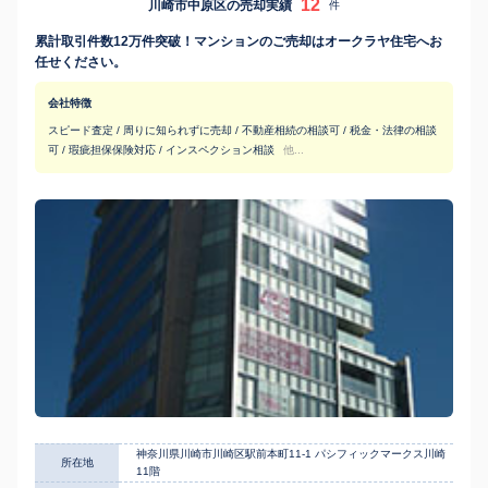
12
川崎市中原区の売却実績
件
累計取引件数12万件突破！マンションのご売却はオークラヤ住宅へお
任せください。
会社特徴
スピード査定 / 周りに知られずに売却 / 不動産相続の相談可 / 税金・法律の相談
可 / 瑕疵担保保険対応 / インスペクション相談
他...
神奈川県川崎市川崎区駅前本町11-1 パシフィックマークス川崎
所在地
11階