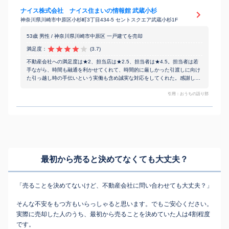
ナイス株式会社 ナイス住まいの情報館 武蔵小杉
神奈川県川崎市中原区小杉町3丁目434‐5 セントスクエア武蔵小杉1F
53歳 男性 / 神奈川県川崎市中原区 一戸建てを売却
満足度：
(3.7)
不動産会社への満足度は★2、担当店は★2.5、担当者は★4.5。担当者は若
手ながら、時間も融通を利かせてくれて、時間的に厳しかった引渡しに向け
た引っ越し時の手伝いという実働も含め誠実な対応をしてくれた。感謝して
いる。
引用：おうちの語り部
最初から売ると決めてなくても
大丈夫？
「売ることを決めてないけど、不動産会社に問い合わせても大丈夫？」
そんな不安をもつ方もいらっしゃると思います。でもご安心ください。
実際に売却した人のうち、最初から売ることを決めていた人は4割程度
です。