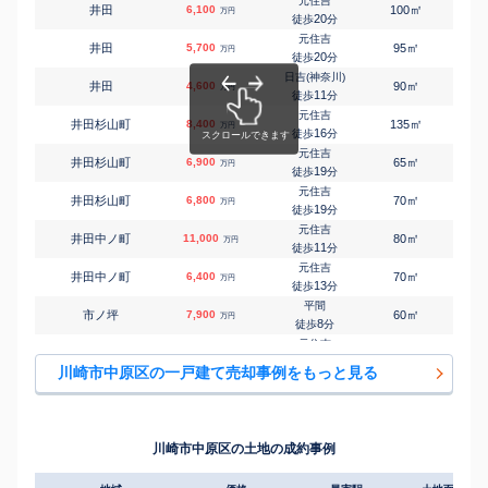
元住吉
㎡
㎡
井田
6,100
100
100
万円
20
徒歩
分
元住吉
㎡
㎡
井田
5,700
95
110
万円
20
徒歩
分
日吉(神奈川)
㎡
㎡
井田
4,600
90
85
万円
11
徒歩
分
元住吉
㎡
㎡
井田杉山町
8,400
135
165
万円
16
徒歩
分
元住吉
㎡
㎡
井田杉山町
6,900
65
105
万円
19
徒歩
分
元住吉
㎡
㎡
井田杉山町
6,800
70
105
万円
19
徒歩
分
元住吉
㎡
㎡
井田中ノ町
11,000
80
130
万円
11
徒歩
分
元住吉
㎡
㎡
井田中ノ町
6,400
70
105
万円
13
徒歩
分
平間
㎡
㎡
市ノ坪
7,900
60
110
万円
8
徒歩
分
元住吉
㎡
㎡
今井西町
7,400
50
-
万円
16
徒歩
分
川崎市中原区の一戸建て売却事例をもっと見る
武蔵中原
㎡
㎡
今井西町
5,800
55
85
万円
11
徒歩
分
武蔵中原
㎡
㎡
今井西町
6,200
65
85
万円
11
徒歩
分
川崎市中原区の土地の成約事例
武蔵中原
㎡
㎡
上小田中
500
45
55
万円
9
徒歩
分