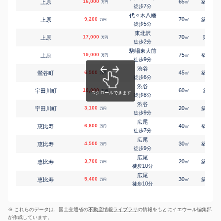
16,000
65
15
上原
㎡
築
年
万円
7
徒歩
分
代々木八幡
9,200
70
28
上原
㎡
築
年
万円
5
徒歩
分
東北沢
17,000
70
4
上原
㎡
築
年
万円
2
徒歩
分
駒場東大前
19,000
75
12
上原
㎡
築
年
万円
9
徒歩
分
渋谷
6,500
45
55
鶯谷町
㎡
築
年
万円
6
徒歩
分
渋谷
18,000
60
-
宇田川町
㎡
築
年
万円
8
徒歩
分
渋谷
3,100
20
24
宇田川町
㎡
築
年
万円
9
徒歩
分
広尾
6,600
40
15
恵比寿
㎡
築
年
万円
7
徒歩
分
広尾
4,500
30
27
恵比寿
㎡
築
年
万円
9
徒歩
分
広尾
3,700
20
13
恵比寿
㎡
築
年
万円
10
徒歩
分
広尾
5,400
30
16
恵比寿
㎡
築
年
万円
10
徒歩
分
広尾
6,900
45
26
恵比寿
㎡
築
年
万円
12
徒歩
分
※ これらのデータは、国土交通省の
不動産情報ライブラリ
の情報をもとにイエウール編集部
広尾
10,000
60
26
恵比寿
㎡
築
年
万円
が作成しています。
12
徒歩
分