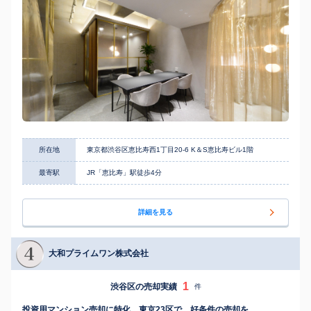
所在地
東京都渋谷区恵比寿西1丁目20-6 K＆S恵比寿ビル1階
最寄駅
JR「恵比寿」駅徒歩4分
詳細を見る
大和プライムワン株式会社
1
渋谷区の売却実績
件
投資用マンション売却に特化。東京23区で、好条件の売却を。