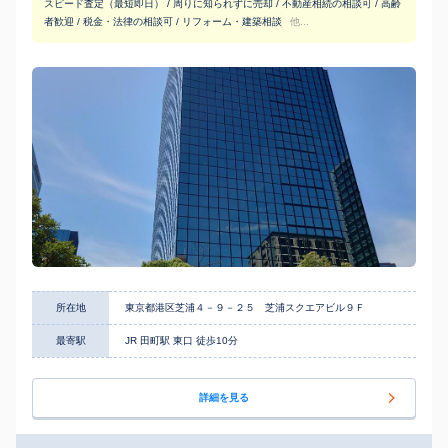
スピード査定（最短即日） / 周りに知られずに売却 / 不動産相続の相談可 / 高齢
者歓迎 / 税金・法律の相談可 / リフォーム・建築相談
他...
所在地
東京都港区芝浦４－９－２５ 芝浦スクエアビル９Ｆ
最寄駅
JR 田町駅 東口 徒歩10分
詳細を見る