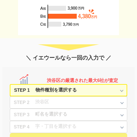
＼ イエウールなら一回の入力で ／
渋谷区の厳選された最大6社が査定
STEP 1
STEP 2
STEP 3
STEP 4