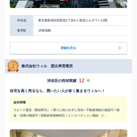
所在地
東京都新宿区西新宿1丁目6-1 新宿エルタワー12階
最寄駅
JR新宿駅
詳細を見る
株式会社ウィル 恵比寿営業所
12
渋谷区の売却実績
件
自宅を高く売るなら、買いたい人が多く集まるウィルへ！
会社特徴
スピード査定（最短即日） / 周りに知られずに売却 / 不動産相続の相談可 / 税
金・法律の相談可 / 瑕疵担保保険対応 / インスペクション相談
他...