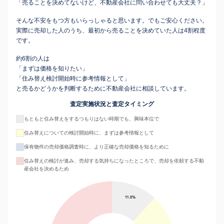
「売ることを決めてないけど、不動産会社に問い合わせても大丈夫？」
そんな不安をもつ方もいらっしゃると思います。でもご安心ください。
実際に売却した人のうち、最初から売ることを決めていた人は4割程度
です。
約6割の人は
「まずは価格を知りたい」
「住み替え検討開始時に参考情報として」
と売るかどうかを判断するために不動産会社に相談しています。
査定実施状況と査定タイミング
もともと住み替えをするつもりはない時期でも、興味本位で
住み替えについての検討開始時に、まずは参考情報として
保有物件の売却価格調査時に、より正確な売却価格を知るために
住み替えの検討が進み、売却する気持ちになったところで、売却を依頼する不動
産会社を決めるため