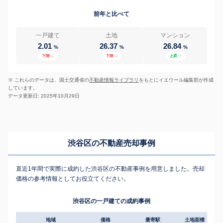
前年と比べて
一戸建て
土地
マンション
2.01
26.37
26.84
%
%
%
下降
↓
下降
↓
上昇
↑
※ これらのデータは、国土交通省の
不動産情報ライブラリ
をもとにイエウール編集部が作成
しています。
データ更新日: 2025年10月29日
渋谷区の不動産売却事例
直近1年間で実際に成約した渋谷区の不動産事例を用意しました。売却
価格の参考情報としてお役立てください。
渋谷区の一戸建ての成約事例
地域
価格
最寄駅
土地面積
延床