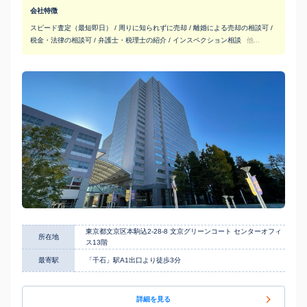
会社特徴
スピード査定（最短即日） / 周りに知られずに売却 / 離婚による売却の相談可 /
税金・法律の相談可 / 弁護士・税理士の紹介 / インスペクション相談
他...
東京都文京区本駒込2-28-8 文京グリーンコート センターオフィ
所在地
ス13階
最寄駅
「千石」駅A1出口より徒歩3分
詳細を見る