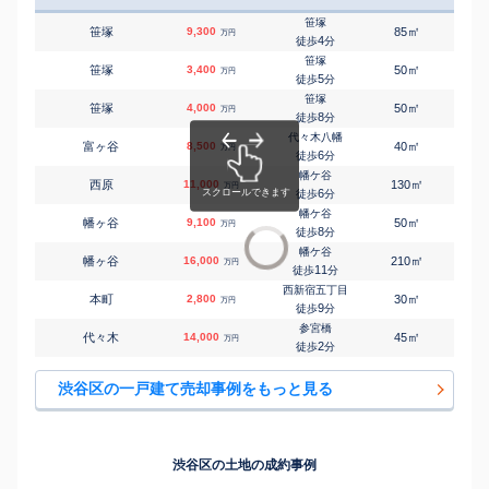
笹塚
㎡
㎡
笹塚
9,300
85
90
万円
4
徒歩
分
笹塚
㎡
㎡
笹塚
3,400
50
55
万円
5
徒歩
分
笹塚
㎡
㎡
笹塚
4,000
50
45
万円
8
徒歩
分
代々木八幡
㎡
㎡
富ヶ谷
8,500
40
50
万円
6
徒歩
分
幡ケ谷
㎡
㎡
西原
11,000
130
125
万円
6
徒歩
分
幡ケ谷
㎡
㎡
幡ヶ谷
9,100
50
90
万円
8
徒歩
分
幡ケ谷
㎡
㎡
幡ヶ谷
16,000
210
300
万円
11
徒歩
分
西新宿五丁目
㎡
㎡
本町
2,800
30
40
万円
9
徒歩
分
参宮橋
㎡
㎡
代々木
14,000
45
125
万円
2
徒歩
分
渋谷区の一戸建て売却事例をもっと見る
渋谷区の土地の成約事例