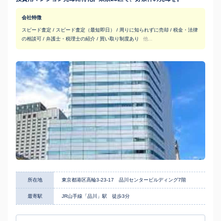
会社特徴
スピード査定 / スピード査定（最短即日） / 周りに知られずに売却 / 税金・法律
の相談可 / 弁護士・税理士の紹介 / 買い取り制度あり
他...
所在地
東京都港区高輪3-23-17 品川センタービルディング7階
最寄駅
JR山手線「品川」駅 徒歩3分