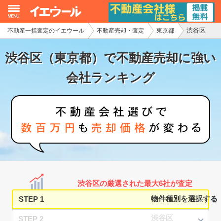
渋谷区
不動産一括査定のイエウール
不動産売却・査定
東京都
イエウール加盟希望の不動産会社様
渋谷区（東京都）で不動産売却に強い
初めての方へ
会社ランキング
不動産売却の流れ
不動産の売却・一括査定
家査定シミュレーター
お問い合わせ
渋谷区の厳選された最大6社が査定
STEP 1
STEP 2