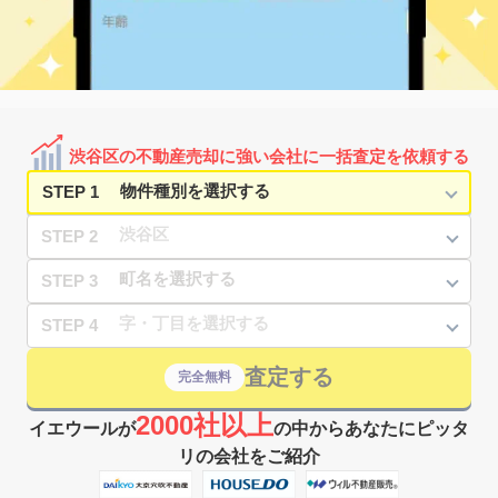
25,000
75
10
恵比寿南
㎡
築
年
万円
4
徒歩
分
恵比寿
4,400
25
27
恵比寿南
㎡
築
年
万円
5
徒歩
分
恵比寿
11,000
35
13
恵比寿南
㎡
築
年
万円
6
徒歩
分
恵比寿
25,000
90
7
恵比寿南
㎡
築
年
万円
7
徒歩
分
渋谷区の不動産売却に強い会社に一括査定を依頼する
恵比寿
24,000
75
20
恵比寿南
㎡
築
年
万円
7
徒歩
分
STEP 1
STEP 2
STEP 3
STEP 4
査定する
完全無料
2000社以上
イエウールが
の中からあなたにピッタ
リの会社をご紹介