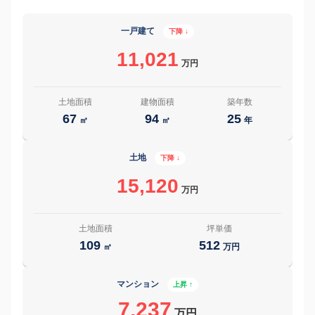
一戸建て
下降 ↓
11,021
万円
土地面積
建物面積
築年数
67
94
25
㎡
㎡
年
土地
下降 ↓
15,120
万円
土地面積
坪単価
109
512
㎡
万円
マンション
上昇 ↑
7,237
万円