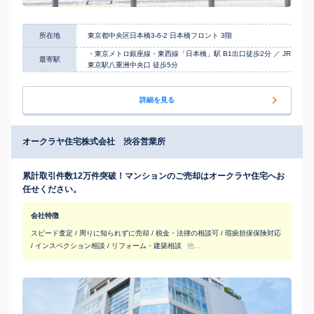
所在地
東京都中央区日本橋3-6-2 日本橋フロント 3階
・東京メトロ銀座線・東西線「日本橋」駅 B1出口徒歩2分 ／ JR
最寄駅
東京駅八重洲中央口 徒歩5分
詳細を見る
オークラヤ住宅株式会社 渋谷営業所
累計取引件数12万件突破！マンションのご売却はオークラヤ住宅へお
任せください。
会社特徴
スピード査定 / 周りに知られずに売却 / 税金・法律の相談可 / 瑕疵担保保険対応
/ インスペクション相談 / リフォーム・建築相談
他...