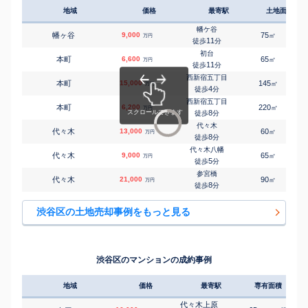
地域
価格
最寄駅
土地面積
幡ケ谷
幡ヶ谷
9,000
75
4
㎡
万円
11
徒歩
分
初台
本町
6,600
65
3
㎡
万円
11
徒歩
分
西新宿五丁目
本町
15,000
145
3
㎡
万円
4
徒歩
分
西新宿五丁目
本町
6,200
220
㎡
万円
8
徒歩
分
代々木
代々木
13,000
60
7
㎡
万円
8
徒歩
分
代々木八幡
代々木
9,000
65
4
㎡
万円
5
徒歩
分
参宮橋
代々木
21,000
90
7
㎡
万円
8
徒歩
分
渋谷区の土地売却事例をもっと見る
渋谷区のマンションの成約事例
地域
価格
最寄駅
専有面積
築年
代々木上原