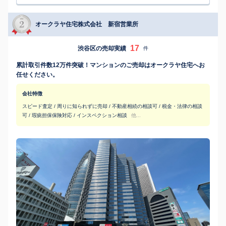
オークラヤ住宅株式会社 新宿営業所
17
渋谷区の売却実績
件
累計取引件数12万件突破！マンションのご売却はオークラヤ住宅へお
任せください。
会社特徴
スピード査定 / 周りに知られずに売却 / 不動産相続の相談可 / 税金・法律の相談
可 / 瑕疵担保保険対応 / インスペクション相談
他...