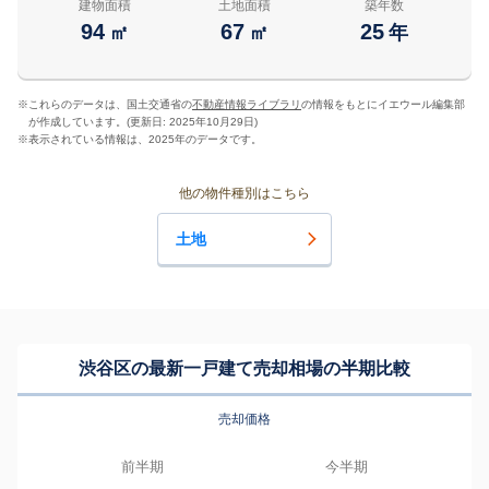
建物面積
土地面積
築年数
94
67
25
㎡
㎡
年
※
これらのデータは、国土交通省の
不動産情報ライブラリ
の情報をもとにイエウール編集部
が作成しています。(更新日: 2025年10月29日)
※
表示されている情報は、2025年のデータです。
他の物件種別はこちら
土地
渋谷区の最新一戸建て売却相場の半期比較
売却価格
前半期
今半期