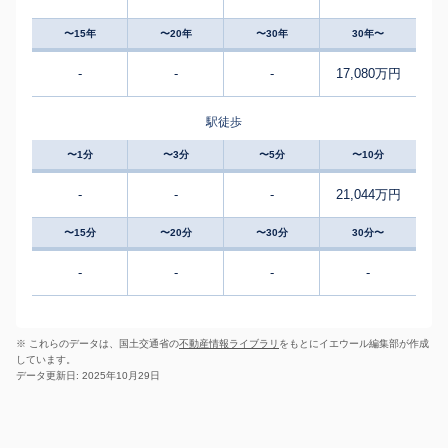
〜15年
〜20年
〜30年
30年〜
-
-
-
17,080万円
駅徒歩
〜1分
〜3分
〜5分
〜10分
-
-
-
21,044万円
〜15分
〜20分
〜30分
30分〜
-
-
-
-
※ これらのデータは、国土交通省の
不動産情報ライブラリ
をもとにイエウール編集部が作成
しています。
データ更新日: 2025年10月29日