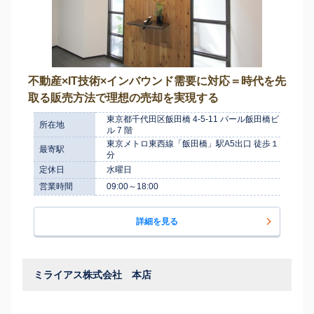
不動産×IT技術×インバウンド需要に対応＝時代を先
取る販売方法で理想の売却を実現する
東京都千代田区飯田橋 4-5-11 パール飯田橋ビ
所在地
ル 7 階
東京メトロ東西線「飯田橋」駅A5出口 徒歩１
最寄駅
分
定休日
水曜日
営業時間
09:00～18:00
詳細を見る
ミライアス株式会社 本店