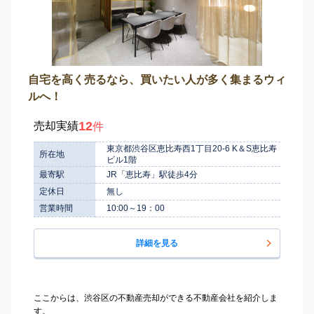
自宅を高く売るなら、買いたい人が多く集まるウィ
ルへ！
12
売却実績
件
東京都渋谷区恵比寿西1丁目20-6 K＆S恵比寿
所在地
ビル1階
最寄駅
JR「恵比寿」駅徒歩4分
定休日
無し
営業時間
10:00～19：00
詳細を見る
ここからは、渋谷区の不動産売却ができる不動産会社を紹介しま
す。