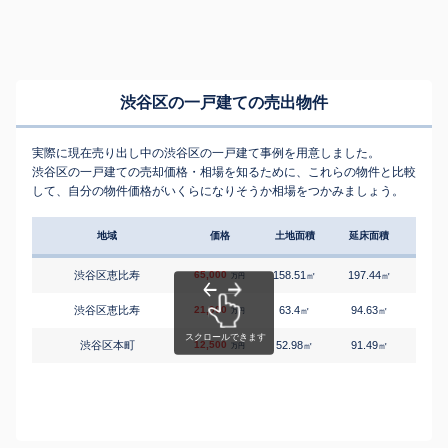
渋谷区の一戸建ての売出物件
実際に現在売り出し中の渋谷区の一戸建て事例を用意しました。
渋谷区の一戸建ての売却価格・相場を知るために、これらの物件と比較
して、自分の物件価格がいくらになりそうか相場をつかみましょう。
地域
価格
土地面積
延床面積
築年
渋谷区恵比寿
65,000
158.51
197.44
3
㎡
㎡
築
万円
渋谷区恵比寿
21,000
63.4
94.63
2
㎡
㎡
築
万円
渋谷区本町
12,500
52.98
91.49
1
㎡
㎡
築
万円