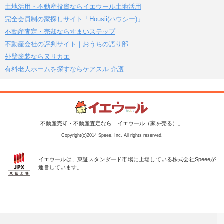
土地活用・不動産投資ならイエウール土地活用
完全会員制の家探しサイト「Housii(ハウシー)」
不動産査定・売却ならすまいステップ
不動産会社の評判サイト｜おうちの語り部
外壁塗装ならヌリカエ
有料老人ホームを探すならケアスル 介護
不動産売却・不動産査定なら「イエウール（家を売る）」
Copyright(c)2014 Speee, Inc. All rights reserved.
イエウールは、東証スタンダード市場に上場している株式会社Speeeが
運営しています。