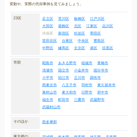
変動や、実際の売却事例を見てみましょう。
23区
足立区
荒川区
板橋区
江戸川区
大田区
葛飾区
北区
江東区
品川区
渋谷区
新宿区
杉並区
墨田区
世田谷区
台東区
中央区
豊島区
中野区
練馬区
文京区
港区
目黒区
市部
昭島市
あきる野市
稲城市
青梅市
清瀬市
国立市
小金井市
国分寺市
小平市
狛江市
立川市
調布市
西東京市
八王子市
羽村市
東久留米市
東村山市
東大和市
日野市
府中市
福生市
町田市
三鷹市
武蔵野市
武蔵村山市
そのほか
西多摩郡
東京都の