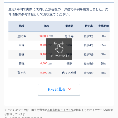
直近1年間で実際に成約した渋谷区の一戸建て事例を用意しました。売
却価格の参考情報としてお役立てください。
地域
価格
最寄駅
駅徒歩
土地面積
延床
恵比寿
13,000
恵比寿
9
50
75
徒歩
分
㎡
万円
笹塚
9,300
笹塚
4
85
90
徒歩
分
㎡
万円
笹塚
3,400
笹塚
5
50
55
徒歩
分
㎡
万円
笹塚
4,000
笹塚
8
50
45
徒歩
分
㎡
万円
富ヶ谷
8,500
代々木八幡
6
40
50
徒歩
分
㎡
万円
もっと見る
※ これらのデータは、国土交通省の
不動産情報ライブラリ
の情報をもとにイエウール編集部
が作成しています。