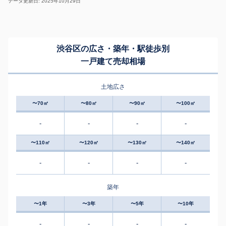
データ更新日: 2025年10月29日
渋谷区の広さ・築年・駅徒歩別
一戸建て売却相場
土地広さ
〜70㎡
〜80㎡
〜90㎡
〜100㎡
-
-
-
-
〜110㎡
〜120㎡
〜130㎡
〜140㎡
-
-
-
-
築年
〜1年
〜3年
〜5年
〜10年
-
-
-
-