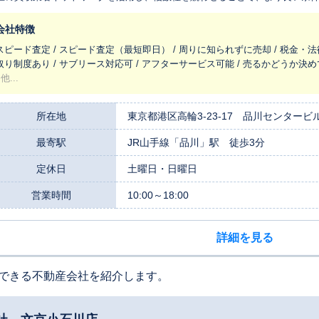
理な営業は行いません。 投資用物件に精通した担当者が、状況に合わせて丁寧にサポート。 オンライン相談・電
約にも対応し、忙しい方でも安心して進めていただけます。 まずはお気軽にご相談ください。 東京23区の投資用マンシ
会社特徴
ン売却なら、大和プライムワンへ。
スピード査定 / スピード査定（最短即日） / 周りに知られずに売却 / 税金・法
取り制度あり / サブリース対応可 / アフターサービス可能 / 売るかどうか決
他...
所在地
東京都港区高輪3-23-17 品川センタービ
最寄駅
JR山手線「品川」駅 徒歩3分
定休日
土曜日・日曜日
営業時間
10:00～18:00
詳細を見る
できる不動産会社を紹介します。