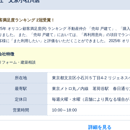
社 文京小石川店
客満足度ランキング 2冠受賞！
025年 オリコン顧客満足度(R) ランキング 不動産仲介 「売却 戸建て」、「
りました。 また、「売却 戸建て」においては、「再利用意向」の項目でランキ
客様に「また利用したい」と評価をいただくことができました。 2025年 オリ
 戸建て 再利用意向90.6％※ ※当調査における「どの程度その企業のサービ
価を4 段階にまとめ、その結果から算出した割合です。
会社特徴
リフォーム・建築相談
所在地
東京都文京区小石川５丁目4-2 リジェネス小
最寄駅
東京メトロ丸ノ内線 茗荷谷駅 春日通り
定休日
毎週火曜・水曜（店舗により異なる場合が
営業時間
10:00～18:00
詳細を見る