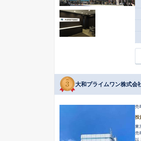
大和プライムワン株式会
売
投
東
売
以