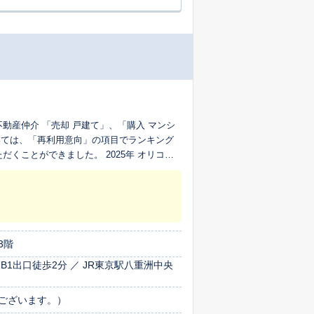
 不動産仲介 「売却 戸建て」、「購入 マンシ
おいては、「再利用意向」の項目でランキング
だくことができました。 2025年 オリコン
当調査における「どの程度その企業のサービスを再
出した割合です。
3階
1出口徒歩2分 ／ JR東京駅八重洲中央
ございます。）