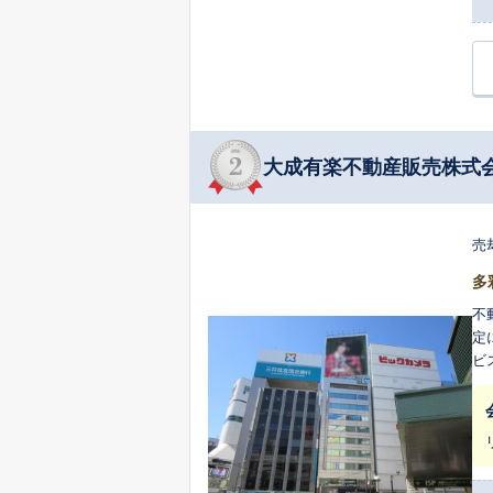
大成有楽不動産販売株式
売
多
不動
定に
ビ
案