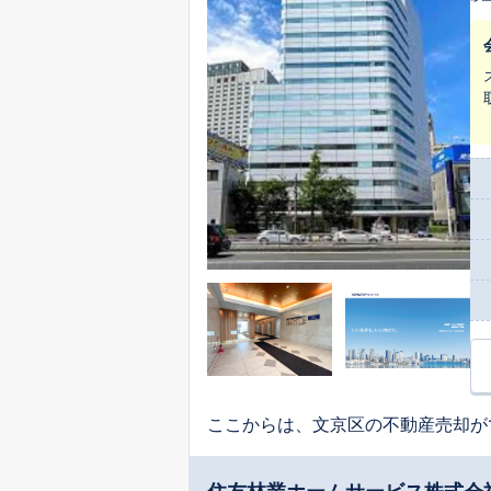
優先に、無
子契
ョ
ここからは、文京区の不動産売却が