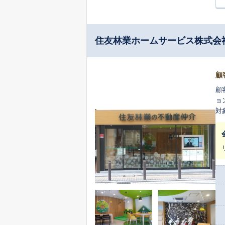
住友林業ホームサービス株式会
顧
顧
ョ
対
顧
利