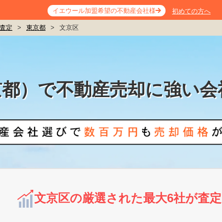
イエウール加盟希望の不動産会社様
初めての方へ
査定
>
東京都
>
文京区
京都）で不動産売却に強い会
文京区の厳選された最大6社が査定