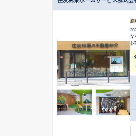
住友林業ホームサービス株式会
顧
2
な
お
却
評