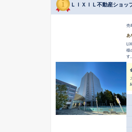
ＬＩＸＩＬ不動産ショッ
売
あ
L
様
す
ィ
客