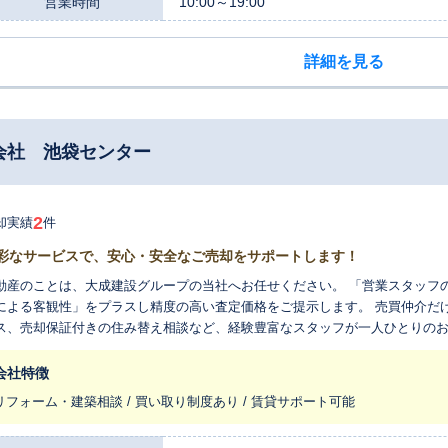
営業時間
10:00～19:00
詳細を見る
会社 池袋センター
2
却実績
件
彩なサービスで、安心・安全なご売却をサポートします！
産のことは、大成建設グループの当社へお任せください。 「営業スタッフの経験知」だけでなく、必要に応じて「AI 査
よる客観性」をプラスし精度の高い査定価格をご提示します。 売買仲介だけでなく、不動産の買取やリースバックサー
ス、売却保証付きの住み替え相談など、経験豊富なスタッフが一人ひとりの
します。
会社特徴
リフォーム・建築相談 / 買い取り制度あり / 賃貸サポート可能