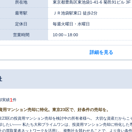
所在地
東京都豊島区東池袋1-41-6 菊邑91ビル 3F
最寄駅
ＪＲ池袋駅東口 徒歩2分
定休日
毎週火曜日・水曜日
営業時間
10:00～18:00
詳細を見る
社
1
却実績
件
資用マンション売却に特化。東京23区で、好条件の売却を。
京23区の投資用マンション売却を検討中の所有者様へ。 大切な資産だから
却したい—— 私たち大和プライムワンは、投資用マンション売却に特化した専門会社です。 一般的な
上の買取業者ネットワークを活用し、複数社を競わせることで、より良い条件