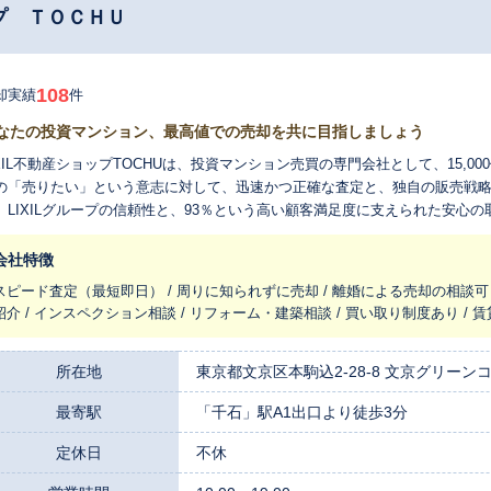
プ ＴＯＣＨＵ
108
却実績
件
なたの投資マンション、最高値での売却を共に目指しましょう
IXIL不動産ショップTOCHUは、投資マンション売買の専門会社として、15,
の「売りたい」という意志に対して、迅速かつ正確な査定と、独自の販売戦
。LIXILグループの信頼性と、93％という高い顧客満足度に支えられた安心
ングやFPによる収支シミュレーションを通じて、取引のサポートも万全です。
様に心から感じていただけるよう営業いたします。
会社特徴
スピード査定（最短即日） / 周りに知られずに売却 / 離婚による売却の相談可 
紹介 / インスペクション相談 / リフォーム・建築相談 / 買い取り制度あり / 
所在地
東京都文京区本駒込2-28-8 文京グリーン
最寄駅
「千石」駅A1出口より徒歩3分
定休日
不休