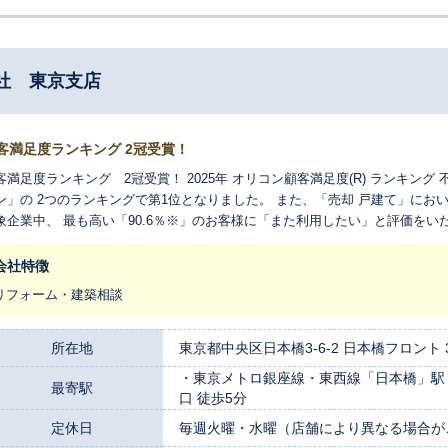
社 東京支店
客満足度ランキング 2冠受賞！
客満足度ランキング 2冠受賞！ 2025年 オリコン顧客満足度(R) ランキング
ン」の 2つのランキングで第1位となりました。 また、「売却 戸建て」に
象企業中、 最も高い「90.6％※」のお客様に「また利用したい」と評価をいた
客満足度(R)ランキング 不動産仲介 売却 戸建て 再利用意向90.6％※ ※
用したいか」について 回答者からの評価を4 段階にまとめ、その結果から算
会社特徴
リフォーム・建築相談
所在地
東京都中央区日本橋3-6-2 日本橋フロント 
・東京メトロ銀座線・東西線「日本橋」駅 B
最寄駅
口 徒歩5分
定休日
毎週火曜・水曜（店舗により異なる場合が