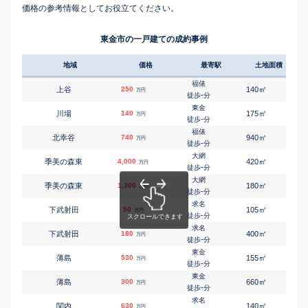
価格の参考情報としてお役立てください。
東金市の一戸建ての成約事例
地域
価格
最寄駅
土地面積
延床
福俵
㎡
㎡
上谷
250
140
95
万円
-
徒歩
分
東金
㎡
㎡
川場
140
175
115
万円
-
徒歩
分
福俵
㎡
㎡
北幸谷
740
940
105
万円
-
徒歩
分
大網
㎡
㎡
季美の森東
4,000
420
135
万円
-
徒歩
分
大網
㎡
㎡
季美の森東
1,300
180
120
万円
-
徒歩
分
求名
㎡
㎡
下武射田
50
105
60
万円
-
徒歩
分
求名
㎡
㎡
下武射田
180
400
105
万円
-
徒歩
分
東金
㎡
㎡
薄島
530
155
110
万円
-
徒歩
分
東金
㎡
㎡
薄島
300
660
165
万円
-
徒歩
分
求名
㎡
㎡
関内
630
140
100
万円