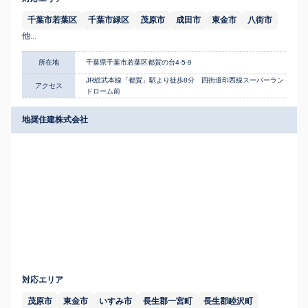
千葉市若葉区
千葉市緑区
茂原市
成田市
東金市
八街市
他...
所在地
千葉県千葉市若葉区都賀の台4-5-9
JR総武本線「都賀」駅より徒歩8分 四街道印西線スーパーラン
アクセス
ドローム前
地奨住建株式会社
対応エリア
茂原市
東金市
いすみ市
長生郡一宮町
長生郡睦沢町