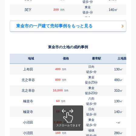
-
徒歩
分
東金
㎡
㎡
関下
200
140
65
万円
-
徒歩
分
東金
㎡
㎡
台方
490
190
90
万円
16
徒歩
分
東金市の一戸建て売却事例をもっと見る
東金
㎡
㎡
台方
1,300
260
100
万円
19
徒歩
分
東金
㎡
㎡
台方
120
160
110
万円
23
徒歩
分
東金市の土地の成約事例
東金
㎡
㎡
台方
3,200
170
100
万円
25
徒歩
分
地域
価格
最寄駅
土地面積
福俵
㎡
㎡
田中
50
125
100
万円
26
徒歩
分
日向
上布田
400
130
㎡
万円
東金
-
徒歩
分
㎡
㎡
田間
80
140
110
万円
11
徒歩
分
東金
北之幸谷
800
480
㎡
万円
東金
23
徒歩
分
㎡
㎡
田間
550
115
70
万円
13
徒歩
分
東金
北之幸谷
10,000
310
1
㎡
万円
東金
23
徒歩
分
㎡
㎡
田間
3,400
195
100
万円
18
徒歩
分
八街
極楽寺
60
130
㎡
万円
東金
-
徒歩
分
㎡
㎡
田間
2,500
185
100
万円
19
徒歩
分
日向
極楽寺
60
140
㎡
万円
東金
-
徒歩
分
㎡
㎡
田間
440
130
110
万円
21
徒歩
分
東金
小沼田
2,800
-
㎡
万円
東金
-
徒歩
分
㎡
㎡
田間
500
155
55
万円
24
徒歩
分
福俵
小沼田
160
280
㎡
万円
東金
-
徒歩
分