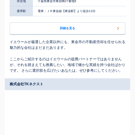
所在地
千葉県東金市東岩崎27番地9
最寄駅
電車：ＪＲ東金線【東金駅】より徒歩13分
詳細を見る
イエウールが厳選した企業以外にも、東金市の不動産売却を任せられる
魅力的な会社はまだまだあります。
ここからご紹介するのはイエウールの提携パートナーではありません
が、それを踏まえても推薦したい、地域で確かな実績を持つ会社ばかり
です。 さらに選択肢を広げたいあなたは、ぜひ参考にしてください。
株式会社TKネクスト