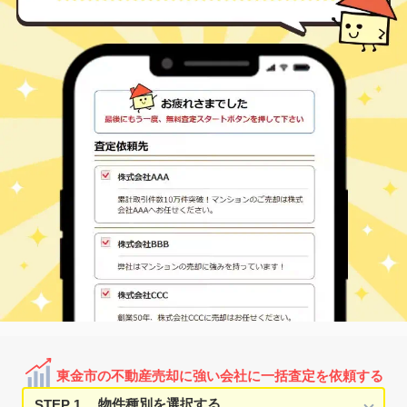
-
徒歩
分
東金
東上宿
800
280
㎡
万円
10
徒歩
分
求名
東中
110
180
㎡
万円
-
徒歩
分
福俵
東中島
80
770
㎡
万円
-
徒歩
分
福俵
東中島
120
1300
㎡
万円
-
徒歩
分
求名
菱沼
650
720
㎡
万円
9
徒歩
分
求名
菱沼
34
140
㎡
万円
16
徒歩
分
東金
堀上
180
200
㎡
万円
16
徒歩
分
東金
堀上
300
160
㎡
万円
19
徒歩
分
求名
前之内
50
1100
㎡
万円
21
徒歩
分
求名
前之内
360
1600
㎡
万円
28
徒歩
分
東金市の不動産売却に強い会社に一括査定を依頼する
STEP 1