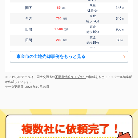
㎡
㎡
田間
2,000
170
110
万円
26
徒歩
分
東金
関下
85
145
㎡
万円
東金
-
徒歩
分
㎡
㎡
田間
840
165
95
万円
28
徒歩
分
東金
台方
700
340
㎡
万円
東金
24
徒歩
分
㎡
㎡
田間
200
110
85
万円
28
徒歩
分
東金
田間
2,500
950
㎡
万円
東金
10
徒歩
分
㎡
㎡
東金
2,900
85
125
万円
3
徒歩
分
東金
田間
200
80
㎡
万円
東金
15
徒歩
分
㎡
㎡
東金
450
165
80
万円
6
徒歩
分
東金
田間
290
220
㎡
万円
東金
21
徒歩
分
㎡
㎡
東金
6,500
540
185
東金市の土地売却事例をもっと見る
万円
9
徒歩
分
東金
田間
1,100
920
㎡
万円
求名
25
徒歩
分
㎡
㎡
道庭
1,700
210
135
万円
7
徒歩
分
東金
田間
270
175
㎡
万円
求名
25
徒歩
分
㎡
㎡
道庭
300
210
115
※ これらのデータは、国土交通省の
不動産情報ライブラリ
の情報をもとにイエウール編集部
万円
8
徒歩
分
東金
が作成しています。
田間
430
135
㎡
万円
29
徒歩
分
データ更新日: 2025年10月29日
求名
田間
700
330
㎡
万円
18
徒歩
分
東金
東金
460
175
㎡
万円
6
徒歩
分
求名
道庭
40
125
㎡
万円
11
徒歩
分
福俵
西中
75
810
㎡
万円
-
徒歩
分
大網
二之袋
70
185
㎡
万円