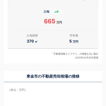
土地
上昇 ↑
665
万円
土地面積
坪単価
370
5
㎡
万円
「不動産情報ライブラリ」の情報を元に集計
2025年10月29日更新
東金市の
不動産売却相場の推移
（単位：万円）