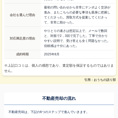
最初の問い合わせから非常にテンポよく交渉が
進み、またこちらの必要な事項も親身に把握し
会社を選んだ理由
てくださった。買取方式を提案してくださっ
て、非常に助かった。
やりとりの速さは想定以上で、メールで数回
と、対面で2，3回で完了した。丁寧で分かり
対応満足度の理由
やすい説明で、受け答えも全く問題なかった。
信頼感は十分にあった。
成約時期
2025年8月
※上記口コミは、個人の感想であり、査定額を保証するものではありま
せん。
引用：おうちの語り部
不動産売却の流れ
不動産売却は、下記の6つのステップで進んでいきます。