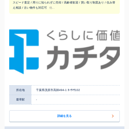
スピード査定 / 周りに知られずに売却 / 高齢者歓迎 / 買い取り制度あり / 住み替
え相談 / 古い物件も対応可
他...
所在地
千葉県茂原市高師494-1 ｶｰｻﾏｻ102
最寄駅
-
詳細を見る