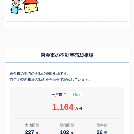
東金市の不動産売却相場
東金市の平均の不動産売却相場です。
前年比較の相場の動きを合わせて記載しています。
一戸建て
上昇 ↑
1,164
万円
土地面積
建物面積
築年数
227
102
26
㎡
㎡
年