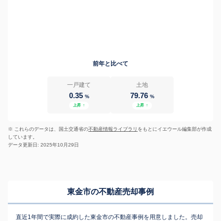
前年と比べて
一戸建て
土地
0.35
79.76
%
%
上昇
↑
上昇
↑
※ これらのデータは、国土交通省の
不動産情報ライブラリ
をもとにイエウール編集部が作成
しています。
データ更新日: 2025年10月29日
東金市の不動産売却事例
直近1年間で実際に成約した東金市の不動産事例を用意しました。売却