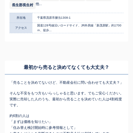
他...
長生郡長生村
所在地
千葉県茂原市腰当1308-1
国道128号線沿いロードサイド、JR外房線「新茂原駅」約1700
アクセス
ｍ、徒歩...
最初から売ると決めてなくても
大丈夫？
「売ることを決めてないけど、不動産会社に問い合わせても大丈夫？」
そんな不安をもつ方もいらっしゃると思います。でもご安心ください。
実際に売却した人のうち、最初から売ることを決めていた人は4割程度
です。
約6割の人は
「まずは価格を知りたい」
「住み替え検討開始時に参考情報として」