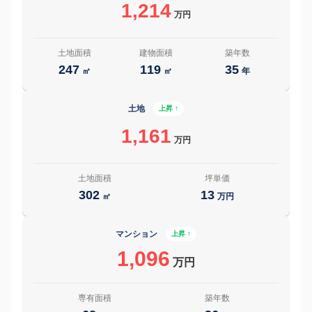
1,214
万円
土地面積
建物面積
築年数
247
119
35
㎡
㎡
年
土地
上昇 ↑
1,161
万円
土地面積
坪単価
302
13
㎡
万円
マンション
上昇 ↑
1,096
万円
専有面積
築年数