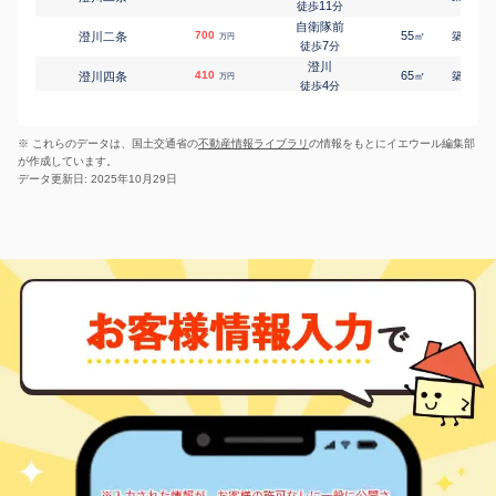
川沿三条
1,100
380
㎡
万円
11
徒歩
分
-
徒歩
分
自衛隊前
真駒内
700
55
41
澄川二条
㎡
築
年
万円
川沿五条
3,500
1600
㎡
万円
7
徒歩
分
-
徒歩
分
澄川
真駒内
410
65
40
澄川四条
㎡
築
年
万円
川沿六条
560
230
㎡
万円
4
徒歩
分
-
徒歩
分
澄川
真駒内
1,000
85
28
澄川四条
㎡
築
年
川沿八条
3,800
万円
900
㎡
万円
4
徒歩
分
-
徒歩
分
※ これらのデータは、国土交通省の
不動産情報ライブラリ
の情報をもとにイエウール編集部
自衛隊前
真駒内
2,800
75
24
澄川四条
㎡
築
年
川沿十一条
1,100
300
万円
㎡
万円
が作成しています。
3
徒歩
分
-
徒歩
分
データ更新日: 2025年10月29日
澄川
真駒内
2,500
70
26
川沿十五条
澄川五条
1,000
㎡
220
築
年
㎡
万円
万円
8
-
徒歩
徒歩
分
分
自衛隊前
1,500
80
34
澄川五条
㎡
築
年
万円
11
徒歩
分
自衛隊前
60
65
49
澄川五条
㎡
築
年
万円
24
徒歩
分
自衛隊前
330
50
48
澄川五条
㎡
築
年
万円
26
徒歩
分
澄川
280
55
47
澄川六条
㎡
築
年
万円
14
徒歩
分
真駒内
940
80
31
中ノ沢
㎡
築
年
万円
-
徒歩
分
真駒内
1,300
80
32
中ノ沢
㎡
築
年
万円
-
徒歩
分
自衛隊前
200
45
57
真駒内曙町
㎡
築
年
万円
-
徒歩
分