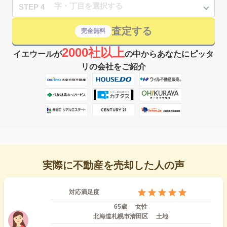
STEP 4
査定する
完全無料
2000社以上
イエウールが
の中からあなたにピッタ
リの会社をご紹介
実際に不動産を売却した人の声
対応満足度
65歳
女性
北海道札幌市清田区
土地