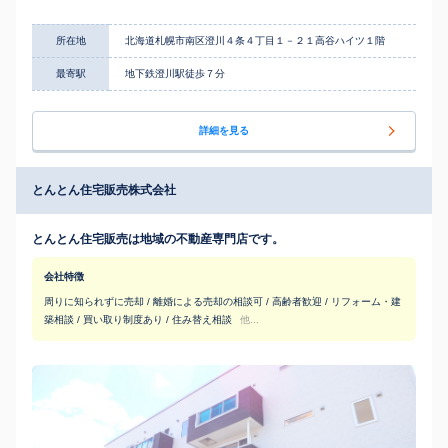
所在地
北海道札幌市南区澄川４条４丁目１－２１高谷ハイツ１階
最寄駅
地下鉄澄川駅徒歩７分
詳細を見る
とんとん住宅販売株式会社
とんとん住宅販売は地域の不動産専門店です。
会社特徴
周りに知られずに売却 / 離婚による売却の相談可 / 高齢者歓迎 / リフォーム・建
築相談 / 買い取り制度あり / 住み替え相談
他...