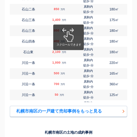
-
徒歩
分
真駒内
㎡
㎡
石山二条
850
180
120
万円
-
徒歩
分
真駒内
㎡
㎡
石山三条
1,400
175
115
万円
-
徒歩
分
真駒内
㎡
㎡
石山三条
950
180
105
万円
-
徒歩
分
真駒内
㎡
㎡
石山四条
400
180
105
万円
-
徒歩
分
真駒内
㎡
㎡
石山東
2,100
180
130
万円
-
徒歩
分
真駒内
㎡
㎡
川沿一条
1,000
220
115
万円
-
徒歩
分
真駒内
㎡
㎡
川沿一条
500
165
60
万円
-
徒歩
分
真駒内
㎡
㎡
川沿一条
700
360
160
万円
-
徒歩
分
真駒内
㎡
㎡
川沿一条
50
125
85
万円
-
徒歩
分
真駒内
㎡
㎡
川沿三条
2,000
180
110
万円
-
徒歩
分
札幌市南区の一戸建て売却事例をもっと見る
真駒内
㎡
㎡
川沿三条
1,200
210
165
万円
-
徒歩
分
真駒内
㎡
㎡
川沿三条
620
115
90
万円
-
徒歩
分
札幌市南区の土地の成約事例
真駒内