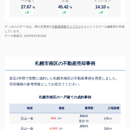
一戸建て
土地
マンション
27.67
45.42
14.10
%
%
%
上昇
↑
上昇
↑
上昇
↑
※ これらのデータは、国土交通省の
不動産情報ライブラリ
をもとにイエウール編集部が作成
しています。
データ更新日: 2025年10月29日
札幌市南区の不動産売却事例
直近1年間で実際に成約した札幌市南区の不動産事例を用意しました。
売却価格の参考情報としてお役立てください。
札幌市南区の一戸建ての成約事例
地域
価格
最寄駅
土地面積
延床
真駒内
㎡
㎡
石山一条
800
145
85
万円
-
徒歩
分
真駒内
㎡
㎡
石山一条
4,000
260
120
万円