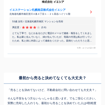
イエステーション札幌南店株式会社イエシア
北海道札幌市南区澄川４条４丁目１－２１高谷ハイツ１階
53歳 女性 / 北海道札幌市南区 マンションを売却
満足度：
(3.6)
とても丁寧で、なにかあるたびに電話やメールで連絡・報告をしてくれまし
た。私は家に住んでいなく、姉が住んでいたが、母親の代理は私が行ってい
たため、私と姉に内容によって連絡をくださった。面倒だっただろうと思い
ます。
引用：おうちの語り部
最初から売ると決めてなくても
大丈夫？
「売ることを決めてないけど、不動産会社に問い合わせても大丈夫？」
そんな不安をもつ方もいらっしゃると思います。でもご安心ください。
実際に売却した人のうち、最初から売ることを決めていた人は4割程度