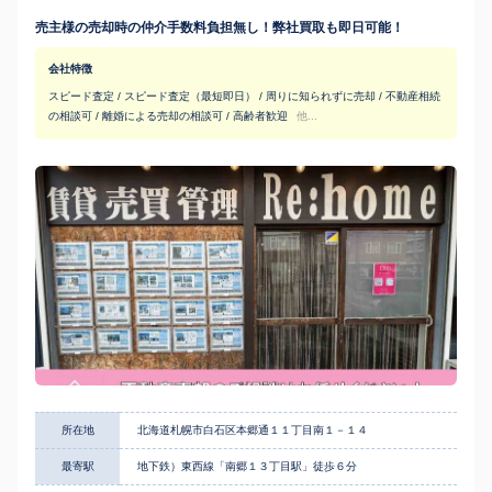
売主様の売却時の仲介手数料負担無し！弊社買取も即日可能！
会社特徴
スピード査定 / スピード査定（最短即日） / 周りに知られずに売却 / 不動産相続
の相談可 / 離婚による売却の相談可 / 高齢者歓迎
他...
所在地
北海道札幌市白石区本郷通１１丁目南１－１４
最寄駅
地下鉄）東西線「南郷１３丁目駅」徒歩６分