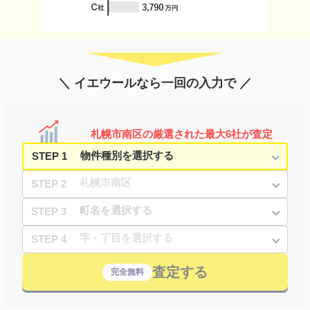
＼ イエウールなら一回の入力で ／
札幌市南区の厳選された最大6社が査定
STEP 1
STEP 2
STEP 3
STEP 4
査定する
完全無料