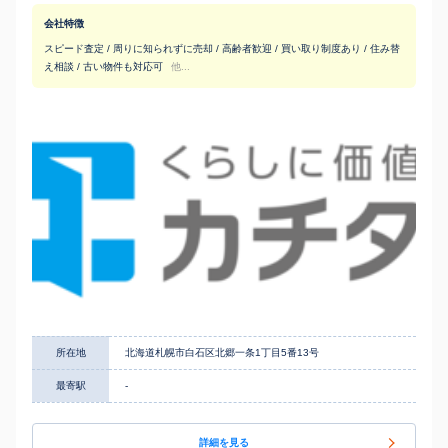
会社特徴
スピード査定 / 周りに知られずに売却 / 高齢者歓迎 / 買い取り制度あり / 住み替
え相談 / 古い物件も対応可
他...
所在地
北海道札幌市白石区北郷一条1丁目5番13号
最寄駅
-
詳細を見る