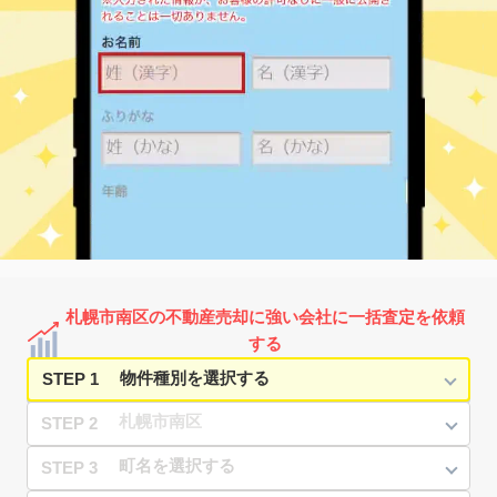
真駒内
2,100
95
23
真駒内泉町
㎡
築
年
万円
8
徒歩
分
真駒内
1,200
70
39
真駒内泉町
㎡
築
年
万円
10
徒歩
分
真駒内
890
65
40
真駒内柏丘
㎡
築
年
万円
21
徒歩
分
真駒内
980
70
33
真駒内柏丘
㎡
築
年
万円
24
徒歩
分
真駒内
2,000
75
29
真駒内上町
㎡
築
年
万円
14
徒歩
分
真駒内
500
55
46
真駒内上町
㎡
築
年
万円
18
徒歩
分
真駒内
1,400
85
44
真駒内本町
㎡
築
年
万円
24
徒歩
分
真駒内
550
85
45
真駒内本町
㎡
築
年
万円
25
徒歩
分
札幌市南区の不動産売却に強い会社に一括査定を依頼
真駒内
410
40
51
真駒内本町
㎡
築
年
万円
する
25
徒歩
分
STEP 1
STEP 2
STEP 3