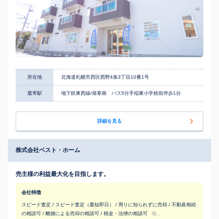
所在地
北海道札幌市西区西野4条3丁目10番1号
最寄駅
地下鉄東西線/発寒南 バス5分手稲東小学校前停歩1分
詳細を見る
株式会社ベスト・ホーム
売主様の利益最大化を目指します。
会社特徴
スピード査定 / スピード査定（最短即日） / 周りに知られずに売却 / 不動産相続
の相談可 / 離婚による売却の相談可 / 税金・法律の相談可
他...