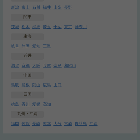
新潟
富山
石川
福井
山梨
長野
関東
茨城
栃木
群馬
埼玉
千葉
東京
神奈川
東海
岐阜
静岡
愛知
三重
近畿
滋賀
京都
大阪
兵庫
奈良
和歌山
中国
鳥取
島根
岡山
広島
山口
四国
徳島
香川
愛媛
高知
九州・沖縄
福岡
佐賀
長崎
熊本
大分
宮崎
鹿児島
沖縄