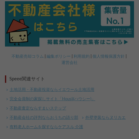
不動産売却コラム
編集ポリシー
利用規約
個人情報保護方針
運営会社
Speee関連サイト
土地活用・不動産投資ならイエウール土地活用
完全会員制の家探しサイト「Housii(ハウシー)」
不動産査定ならすまいステップ
不動産会社の評判ならおうちの語り部
外壁塗装ならヌリカエ
有料老人ホームを探すならケアスル 介護