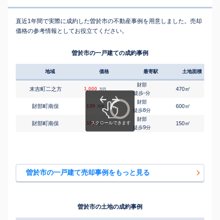
直近1年間で実際に成約した曽於市の不動産事例を用意しました。売却
価格の参考情報としてお役立てください。
曽於市の一戸建ての成約事例
地域
価格
最寄駅
土地面積
延床
財部
㎡
㎡
末吉町二之方
1,000
470
65
万円
-
徒歩
分
財部
㎡
㎡
財部町南俣
130
600
125
万円
8
徒歩
分
財部
㎡
㎡
財部町南俣
100
150
70
万円
9
徒歩
分
曽於市の一戸建て売却事例をもっと見る
曽於市の土地の成約事例