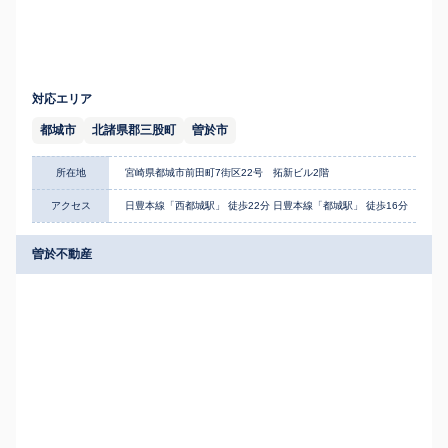
対応エリア
都城市
北諸県郡三股町
曽於市
所在地
宮崎県都城市前田町7街区22号 拓新ビル2階
アクセス
日豊本線「西都城駅」 徒歩22分 日豊本線「都城駅」 徒歩16分
曽於不動産