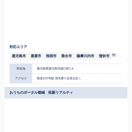
対応エリア
他...
鹿児島市
鹿屋市
指宿市
垂水市
薩摩川内市
曽於市
所在地
鹿児島県鹿児島市錦江町1-4
アクセス
国道225号線 清滝通り交差点近く
おうちのポータル都城 拓新リアルティ