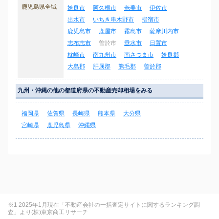
鹿児島県全域
姶良市
阿久根市
奄美市
伊佐市
出水市
いちき串木野市
指宿市
鹿児島市
鹿屋市
霧島市
薩摩川内市
志布志市
曽於市
垂水市
日置市
枕崎市
南九州市
南さつま市
姶良郡
大島郡
肝属郡
熊毛郡
曽於郡
九州・沖縄の他の都道府県の不動産売却相場をみる
福岡県
佐賀県
長崎県
熊本県
大分県
宮崎県
鹿児島県
沖縄県
※1 2025年1月現在「不動産会社の一括査定サイトに関するランキング調
査」より(株)東京商工リサーチ