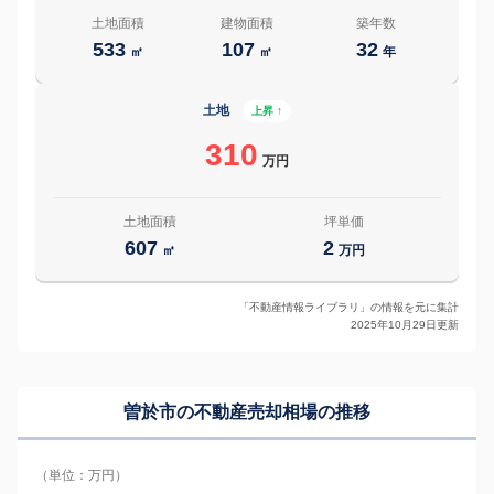
土地面積
建物面積
築年数
533
107
32
㎡
㎡
年
土地
上昇 ↑
310
万円
土地面積
坪単価
607
2
㎡
万円
「不動産情報ライブラリ」の情報を元に集計
2025年10月29日更新
曽於市の
不動産売却相場の推移
（単位：万円）