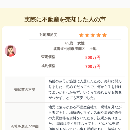
実際に不動産を売却した人の声
対応満足度
65歳
女性
北海道札幌市清田区
土地
査定価格
800
万円
成約価格
700
万円
高齢の叔母が施設に入居したため、売却に関わ
りました。初めてだってので、何から手を付け
売却前の不安
てよいかもわからず、いくらで売れるかも想像
がつかず、とても不安でした。
地元に強みがある不動産会社で、現地を見なが
ら査定をし、場所的なマイナス面や周辺の物件
の売買価格も資料をいただき、説明がありまし
た。 周辺は高く見積もっても、どんどん売買
会社を選んだ理由
価格が下がっている事も説明があり、納得して