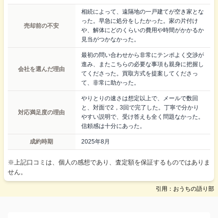
相続によって、遠隔地の一戸建てが空き家とな
った。早急に処分をしたかった。家の片付け
売却前の不安
や、解体にどのくらいの費用や時間がかかるか
見当がつかなかった。
最初の問い合わせから非常にテンポよく交渉が
進み、またこちらの必要な事項も親身に把握し
会社を選んだ理由
てくださった。買取方式を提案してくださっ
て、非常に助かった。
やりとりの速さは想定以上で、メールで数回
と、対面で2，3回で完了した。丁寧で分かり
対応満足度の理由
やすい説明で、受け答えも全く問題なかった。
信頼感は十分にあった。
成約時期
2025年8月
※上記口コミは、個人の感想であり、査定額を保証するものではありま
せん。
引用：おうちの語り部