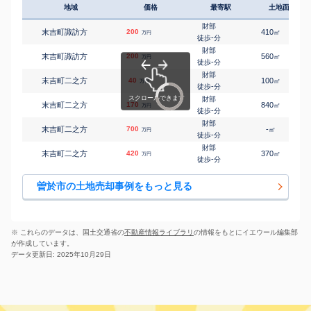
地域
価格
最寄駅
土地面積
財部
末吉町諏訪方
200
410
㎡
万円
-
徒歩
分
財部
末吉町諏訪方
200
560
㎡
万円
-
徒歩
分
財部
末吉町二之方
40
100
㎡
万円
-
徒歩
分
財部
末吉町二之方
170
840
㎡
万円
-
徒歩
分
財部
末吉町二之方
700
-
㎡
万円
-
徒歩
分
財部
末吉町二之方
420
370
㎡
万円
-
徒歩
分
曽於市の土地売却事例をもっと見る
※ これらのデータは、国土交通省の
不動産情報ライブラリ
の情報をもとにイエウール編集部
が作成しています。
データ更新日: 2025年10月29日