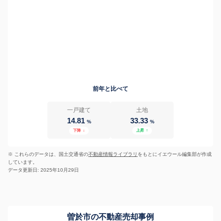
前年と比べて
一戸建て
土地
14.81
33.33
%
%
下降
↓
上昇
↑
※ これらのデータは、国土交通省の
不動産情報ライブラリ
をもとにイエウール編集部が作成
しています。
データ更新日: 2025年10月29日
曽於市の不動産売却事例