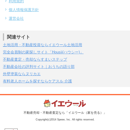
利用規約
個人情報保護方針
運営会社
関連サイト
土地活用・不動産投資ならイエウール土地活用
完全会員制の家探しサイト「Housii(ハウシー)」
不動産査定・売却ならすまいステップ
不動産会社の評判サイト｜おうちの語り部
外壁塗装ならヌリカエ
有料老人ホームを探すならケアスル 介護
不動産売却・不動産査定なら「イエウール（家を売る）」
Copyright(c)2014 Speee, Inc. All rights reserved.