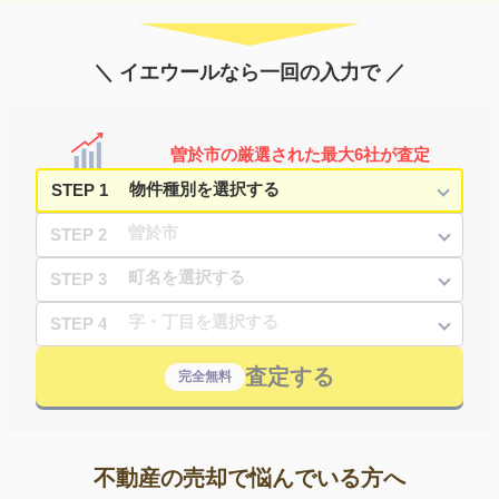
＼ イエウールなら一回の入力で ／
曽於市の厳選された最大6社が査定
STEP 1
STEP 2
STEP 3
STEP 4
査定する
完全無料
不動産の売却で悩んでいる方へ