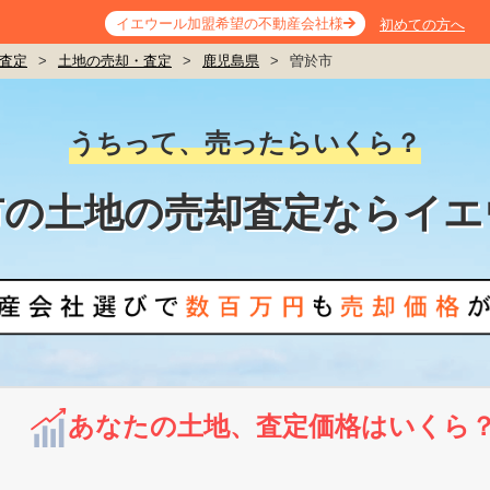
イエウール加盟希望の不動産会社様
初めての方へ
査定
>
土地の売却・査定
>
鹿児島県
>
曽於市
うちって、売ったらいくら？
市の土地の売却査定ならイエ
あなたの土地、査定価格はいくら