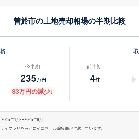
曽於市の土地売却相場の半期比較
価格
取
今半期
前半期
235
4
万円
件
83万円の減少↓
2025年1月〜2025年6月
報ライブラリ
をもとにイエウール編集部が作成しています。