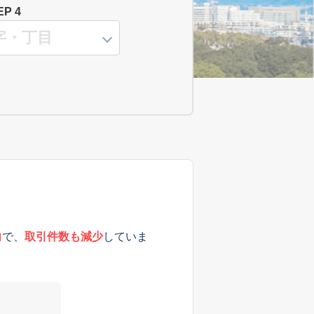
EP 4
向
で、
取引件数も減少
していま