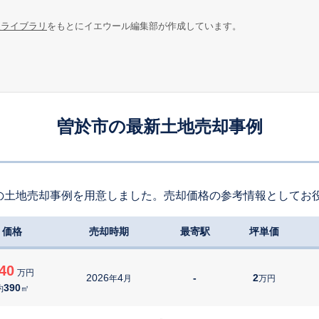
報ライブラリ
をもとにイエウール編集部が作成しています。
曽於市の最新土地売却事例
の土地売却事例を用意しました。売却価格の参考情報としてお
価格
売却時期
最寄駅
坪単価
40
万円
2026
4
-
2
年
月
万円
390
約
㎡