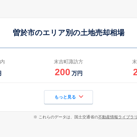
曽於市のエリア別の土地売却相場
内
末吉町諏訪方
末
200
円
万円
もっと見る
※ これらのデータは、国土交通省の
不動産情報ライブラ