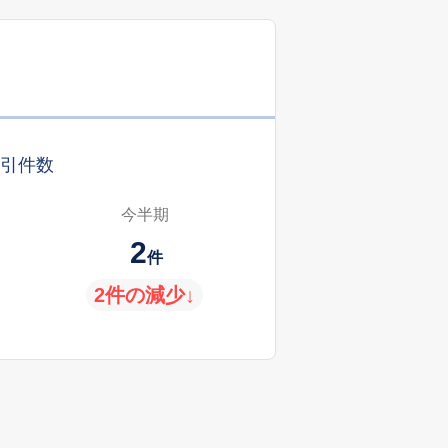
引件数
今半期
2
件
2件の減少↓