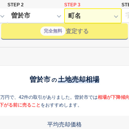
STEP 2
STEP 3
ST
査定する
完全無料
曽於市
土地売却相場
の
0万円で、42件の取引がありました。曽於市では
相場が下降傾
下がる前に売ること
をおすすめします。
平均売却価格