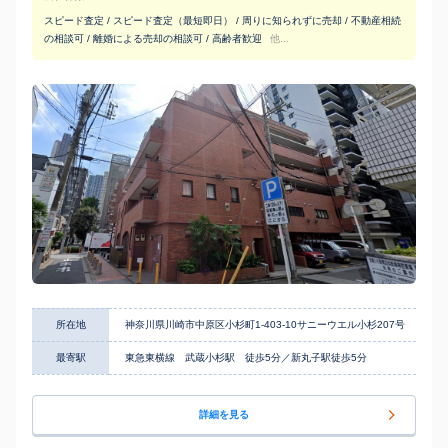
スピード査定 / スピード査定（最短即日） / 周りに知られずに売却 / 不動産相続
の相談可 / 離婚による売却の相談可 / 高齢者歓迎
他...
所在地
神奈川県川崎市中原区小杉町1-403-10サニーウエル小杉207号
最寄駅
東急東横線 武蔵小杉駅 徒歩5分／新丸子駅徒歩5分
詳細を見る