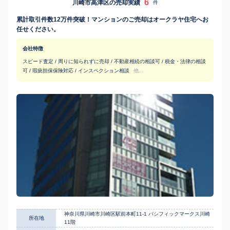
6
川崎市高津区の売却実績
件
累計取引件数12万件突破！マンションのご売却はオークラヤ住宅へお
任せください。
会社特徴
スピード査定 / 周りに知られずに売却 / 不動産相続の相談可 / 税金・法律の相談
可 / 瑕疵担保保険対応 / インスペクション相談
他...
神奈川県川崎市川崎区駅前本町11-1 パシフィックマークス川崎
所在地
11階