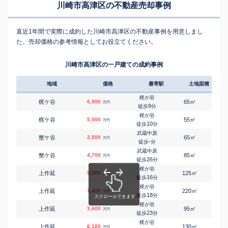
川崎市高津区の不動産売却事例
直近1年間で実際に成約した川崎市高津区の不動産事例を用意しまし
た。売却価格の参考情報としてお役立てください。
川崎市高津区の一戸建ての成約事例
地域
価格
最寄駅
土地面積
延床
梶が谷
㎡
㎡
梶ケ谷
6,900
65
105
万円
9
徒歩
分
梶が谷
㎡
㎡
梶ケ谷
5,000
55
80
万円
10
徒歩
分
武蔵中原
㎡
㎡
蟹ケ谷
2,500
65
105
万円
-
徒歩
分
武蔵中原
㎡
㎡
蟹ケ谷
4,700
85
95
万円
26
徒歩
分
梶が谷
㎡
㎡
上作延
5,000
125
100
万円
16
徒歩
分
梶が谷
㎡
㎡
上作延
7,400
220
140
万円
18
徒歩
分
梶が谷
㎡
㎡
上作延
3,600
95
75
万円
23
徒歩
分
梶が谷
㎡
㎡
上作延
6,100
130
100
万円