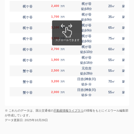
15
徒歩
分
梶が谷
2,400
20
11
梶ケ谷
㎡
築
年
万円
二子新地
8
徒歩
分
諏訪
4,100
55
2
㎡
万円
8
徒歩
分
梶が谷
1,700
35
33
梶ケ谷
㎡
築
年
万円
二子新地
9
徒歩
分
諏訪
6,200
105
2
㎡
万円
9
徒歩
分
梶が谷
3,100
65
50
梶ケ谷
㎡
築
年
武蔵中原
万円
9
久末
1,700
徒歩
分
130
㎡
万円
-
徒歩
分
梶が谷
3,900
75
35
梶ケ谷
武蔵中原
㎡
築
年
万円
久末
3,800
9
135
徒歩
分
㎡
万円
-
徒歩
分
梶が谷
2,700
高津(神奈川)
60
43
梶ケ谷
㎡
築
年
万円
二子
3,700
40
3
10
㎡
徒歩
分
万円
3
徒歩
分
梶が谷
高津(神奈川)
1,900
55
32
梶ケ谷
㎡
築
年
万円
二子
12,000
240
1
㎡
16
万円
徒歩
分
8
徒歩
分
元住吉
宮崎台
2,500
55
29
蟹ケ谷
㎡
築
年
万円
向ケ丘
3,300
60
1
㎡
万円
28
徒歩
分
13
徒歩
分
日吉(神奈川)
武蔵新城
3,200
70
30
蟹ケ谷
㎡
築
年
万円
東野川
260
350
㎡
万円
-
徒歩
分
-
徒歩
分
日吉(神奈川)
武蔵新城
2,000
55
27
蟹ケ谷
㎡
築
年
万円
東野川
3,300
100
1
㎡
万円
-
徒歩
分
-
徒歩
分
日吉(神奈川)
2,100
45
27
蟹ケ谷
㎡
築
年
万円
-
徒歩
分
※ これらのデータは、国土交通省の
不動産情報ライブラリ
の情報をもとにイエウール編集部
日吉(神奈川)
2,300
55
30
蟹ケ谷
㎡
築
年
万円
が作成しています。
-
徒歩
分
データ更新日: 2025年10月29日
日吉(神奈川)
1,700
45
30
蟹ケ谷
㎡
築
年
万円
28
徒歩
分
武蔵中原