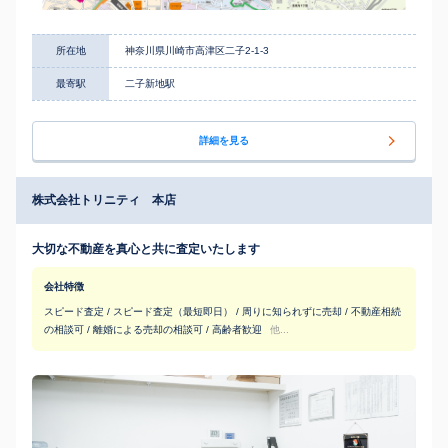
所在地
神奈川県川崎市高津区二子2-1-3
最寄駅
二子新地駅
詳細を見る
株式会社トリニティ 本店
大切な不動産を真心と共に査定いたします
会社特徴
スピード査定 / スピード査定（最短即日） / 周りに知られずに売却 / 不動産相続
の相談可 / 離婚による売却の相談可 / 高齢者歓迎
他...