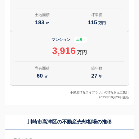
土地面積
坪単価
183
115
㎡
万円
マンション
上昇 ↑
3,916
万円
専有面積
築年数
60
27
㎡
年
「不動産情報ライブラリ」の情報を元に集計
2025年10月29日更新
川崎市高津区の
不動産売却相場の推移