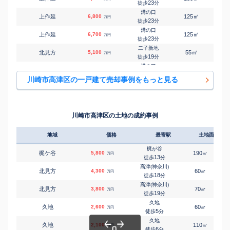
23
徒歩
分
溝の口
㎡
㎡
上作延
6,800
125
100
万円
23
徒歩
分
溝の口
㎡
㎡
上作延
6,700
125
100
万円
23
徒歩
分
二子新地
㎡
㎡
北見方
5,100
55
95
万円
19
徒歩
分
溝の口
㎡
㎡
久地
6,000
60
85
万円
13
徒歩
分
川崎市高津区の一戸建て売却事例をもっと見る
溝の口
㎡
㎡
久地
6,300
75
100
万円
13
徒歩
分
武蔵新城
㎡
㎡
坂戸
5,300
70
105
万円
16
徒歩
分
川崎市高津区の土地の成約事例
高津(神奈川)
㎡
㎡
坂戸
4,900
65
75
万円
16
徒歩
分
地域
価格
最寄駅
土地面積
武蔵中原
㎡
㎡
子母口
5,200
75
-
万円
25
徒歩
分
梶が谷
梶ケ谷
5,800
190
1
㎡
万円
武蔵中原
13
徒歩
分
㎡
㎡
子母口
4,000
75
80
万円
28
徒歩
分
高津(神奈川)
北見方
4,300
60
2
㎡
万円
梶が谷
18
徒歩
分
㎡
㎡
下作延
950
145
-
万円
7
徒歩
分
高津(神奈川)
北見方
3,800
70
1
㎡
万円
梶が谷
19
徒歩
分
㎡
㎡
下作延
6,500
70
90
万円
7
徒歩
分
久地
久地
2,600
60
1
㎡
万円
梶が谷
5
徒歩
分
㎡
㎡
下作延
6,300
75
105
万円
11
徒歩
分
久地
久地
2,100
110
㎡
万円
梶が谷
6
徒歩
分