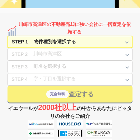
久地
3,300
60
22
久地
㎡
築
年
万円
10
徒歩
分
溝の口
5,300
80
19
久地
㎡
築
年
万円
18
徒歩
分
川崎市高津区の不動産売却に強い会社に一括査定を依
高津(神奈川)
5,800
70
6
久地
㎡
築
年
万円
頼する
15
徒歩
分
STEP 1
STEP 2
STEP 3
STEP 4
査定する
完全無料
2000社以上
イエウールが
の中からあなたにピッタ
リの会社をご紹介