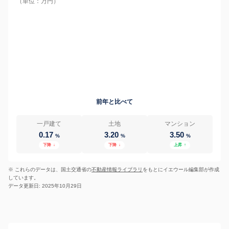
（単位：万円）
前年と比べて
一戸建て
土地
マンション
0.17
3.20
3.50
%
%
%
下降
↓
下降
↓
上昇
↑
※ これらのデータは、国土交通省の
不動産情報ライブラリ
をもとにイエウール編集部が作成
しています。
データ更新日: 2025年10月29日