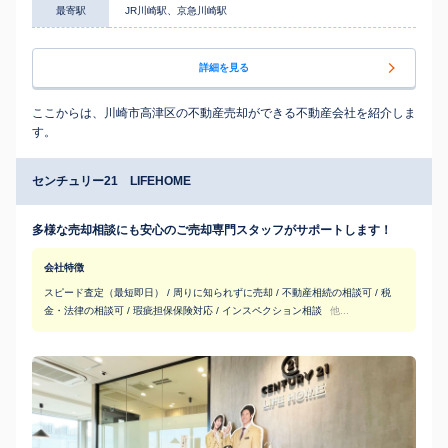
最寄駅
JR川崎駅、京急川崎駅
詳細を見る
ここからは、川崎市高津区の不動産売却ができる不動産会社を紹介しま
す。
センチュリー21 LIFEHOME
多様な売却相談にも安心のご売却専門スタッフがサポートします！
会社特徴
スピード査定（最短即日） / 周りに知られずに売却 / 不動産相続の相談可 / 税
金・法律の相談可 / 瑕疵担保保険対応 / インスペクション相談
他...