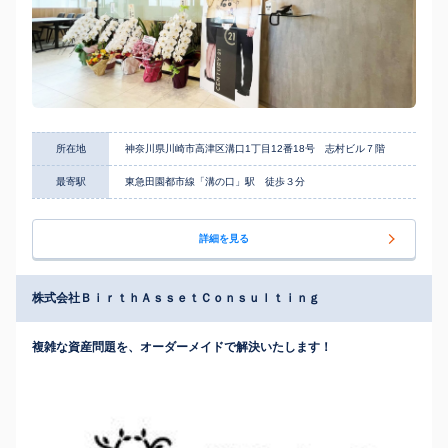
所在地
神奈川県川崎市高津区溝口1丁目12番18号 志村ビル７階
最寄駅
東急田園都市線「溝の口」駅 徒歩３分
詳細を見る
株式会社ＢｉｒｔｈＡｓｓｅｔＣｏｎｓｕｌｔｉｎｇ
複雑な資産問題を、オーダーメイドで解決いたします！