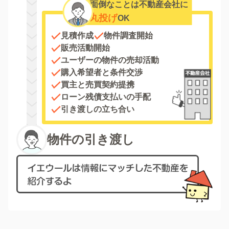
面倒なことは不動産会社に
丸投げ
OK
見積作成
物件調査開始
販売活動開始
ユーザーの物件の売却活動
購入希望者と条件交渉
買主と売買契約提携
ローン残債支払いの手配
引き渡しの立ち合い
物件の引き渡し