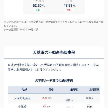
一戸建て
土地
52.30
47.99
%
%
上昇
↑
下降
↓
※ これらのデータは、国土交通省の
不動産情報ライブラリ
をもとにイエウール編集部が作成
しています。
データ更新日: 2025年10月29日
天草市の不動産売却事例
直近1年間で実際に成約した天草市の不動産事例を用意しました。売却
価格の参考情報としてお役立てください。
天草市の一戸建ての成約事例
地域
価格
最寄駅
土地面積
延床
㎡
㎡
天草町高浜南
250
660
95
万円
-
徒歩
分
㎡
㎡
牛深町
60
60
80
万円