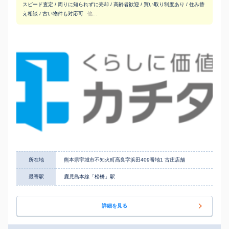
スピード査定 / 周りに知られずに売却 / 高齢者歓迎 / 買い取り制度あり / 住み替
え相談 / 古い物件も対応可
他...
所在地
熊本県宇城市不知火町高良字浜田409番地1 古庄店舗
最寄駅
鹿児島本線「松橋」駅
詳細を見る