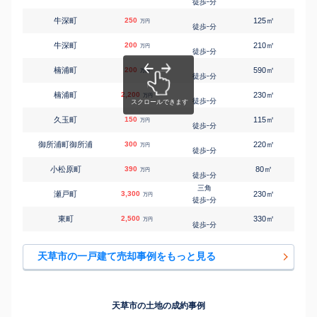
-
徒歩
分
㎡
㎡
牛深町
250
125
105
万円
-
徒歩
分
㎡
㎡
牛深町
200
210
105
万円
-
徒歩
分
㎡
㎡
楠浦町
200
590
-
万円
-
徒歩
分
㎡
㎡
楠浦町
2,200
230
120
万円
-
徒歩
分
㎡
㎡
久玉町
150
115
85
万円
-
徒歩
分
㎡
㎡
御所浦町御所浦
300
220
145
万円
-
徒歩
分
㎡
㎡
小松原町
390
80
85
万円
-
徒歩
分
三角
㎡
㎡
瀬戸町
3,300
230
175
万円
-
徒歩
分
㎡
㎡
東町
2,500
330
170
万円
-
徒歩
分
㎡
㎡
本渡町本戸馬場
2,700
240
80
万円
-
徒歩
分
天草市の一戸建て売却事例をもっと見る
㎡
㎡
本町下河内
200
380
85
万円
-
徒歩
分
天草市の土地の成約事例