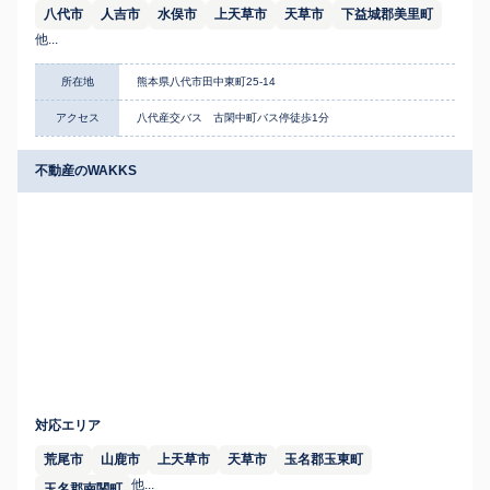
八代市
人吉市
水俣市
上天草市
天草市
下益城郡美里町
他...
所在地
熊本県八代市田中東町25-14
アクセス
八代産交バス 古閑中町バス停徒歩1分
不動産のWAKKS
対応エリア
荒尾市
山鹿市
上天草市
天草市
玉名郡玉東町
他...
玉名郡南関町