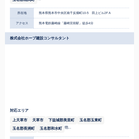
所在地
熊本県熊本市中央区南千反畑町10-5 田上ビル2F A
アクセス
熊本電鉄藤崎線「藤崎宮前駅」徒歩4分
株式会社ホープ建設コンサルタント
対応エリア
上天草市
天草市
下益城郡美里町
玉名郡玉東町
他...
玉名郡長洲町
玉名郡和水町