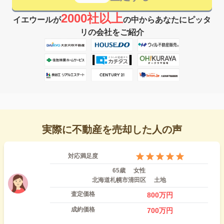
2000社以上
イエウールが
の中からあなたにピッタ
リの会社をご紹介
実際に不動産を売却した人の声
対応満足度
65歳
女性
北海道札幌市清田区
土地
査定価格
800
万円
成約価格
700
万円