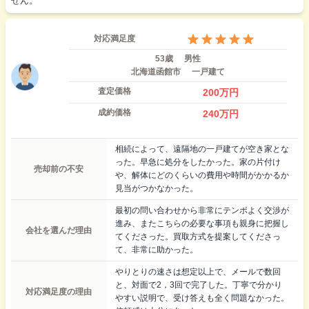
せん。
対応満足度
53歳
男性
北海道函館市
一戸建て
査定価格
200
万円
成約価格
240
万円
相続によって、遠隔地の一戸建てが空き家とな
った。早急に処分をしたかった。家の片付け
売却前の不安
や、解体にどのくらいの費用や時間がかかるか
見当がつかなかった。
最初の問い合わせから非常にテンポよく交渉が
進み、またこちらの必要な事項も親身に把握し
会社を選んだ理由
てくださった。買取方式を提案してくださっ
て、非常に助かった。
やりとりの速さは想定以上で、メールで数回
と、対面で2，3回で完了した。丁寧で分かり
対応満足度の理由
やすい説明で、受け答えも全く問題なかった。