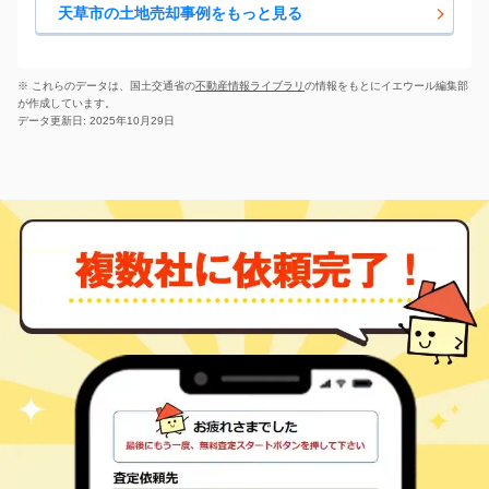
-
徒歩
分
天草市の土地売却事例をもっと見る
諏訪町
37
180
㎡
万円
-
徒歩
分
瀬戸町
500
260
㎡
万円
-
徒歩
分
※ これらのデータは、国土交通省の
不動産情報ライブラリ
の情報をもとにイエウール編集部
が作成しています。
深海町
160
520
㎡
万円
-
徒歩
分
データ更新日: 2025年10月29日
本渡町広瀬
1,100
180
㎡
万円
-
徒歩
分
三角
本渡町本渡
830
350
㎡
万円
-
徒歩
分