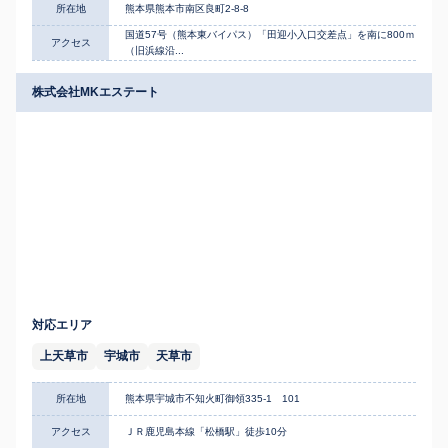
所在地
熊本県熊本市南区良町2-8-8
国道57号（熊本東バイパス）「田迎小入口交差点」を南に800ｍ
アクセス
（旧浜線沿...
株式会社MKエステート
対応エリア
上天草市
宇城市
天草市
所在地
熊本県宇城市不知火町御領335-1 101
アクセス
ＪＲ鹿児島本線「松橋駅」徒歩10分