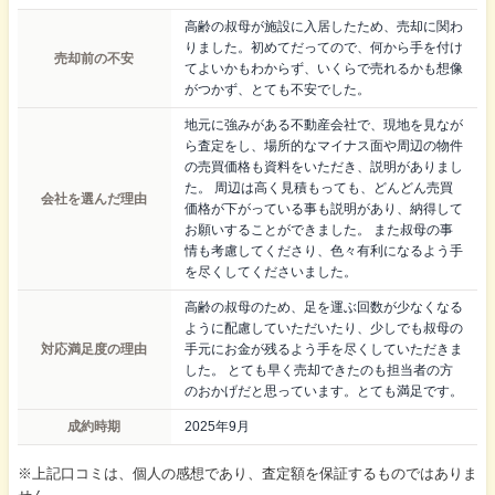
高齢の叔母が施設に入居したため、売却に関わ
りました。初めてだってので、何から手を付け
売却前の不安
てよいかもわからず、いくらで売れるかも想像
がつかず、とても不安でした。
地元に強みがある不動産会社で、現地を見なが
ら査定をし、場所的なマイナス面や周辺の物件
の売買価格も資料をいただき、説明がありまし
た。 周辺は高く見積もっても、どんどん売買
会社を選んだ理由
価格が下がっている事も説明があり、納得して
お願いすることができました。 また叔母の事
情も考慮してくださり、色々有利になるよう手
を尽くしてくださいました。
高齢の叔母のため、足を運ぶ回数が少なくなる
ように配慮していただいたり、少しでも叔母の
対応満足度の理由
手元にお金が残るよう手を尽くしていただきま
した。 とても早く売却できたのも担当者の方
のおかげだと思っています。とても満足です。
成約時期
2025年9月
※上記口コミは、個人の感想であり、査定額を保証するものではありま