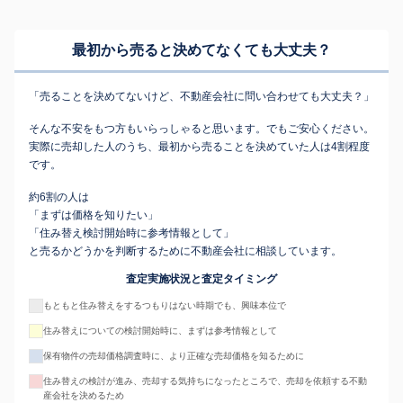
最初から売ると決めてなくても
大丈夫？
「売ることを決めてないけど、不動産会社に問い合わせても大丈夫？」
そんな不安をもつ方もいらっしゃると思います。でもご安心ください。
実際に売却した人のうち、最初から売ることを決めていた人は4割程度
です。
約6割の人は
「まずは価格を知りたい」
「住み替え検討開始時に参考情報として」
と売るかどうかを判断するために不動産会社に相談しています。
査定実施状況と査定タイミング
もともと住み替えをするつもりはない時期でも、興味本位で
住み替えについての検討開始時に、まずは参考情報として
保有物件の売却価格調査時に、より正確な売却価格を知るために
住み替えの検討が進み、売却する気持ちになったところで、売却を依頼する不動
産会社を決めるため