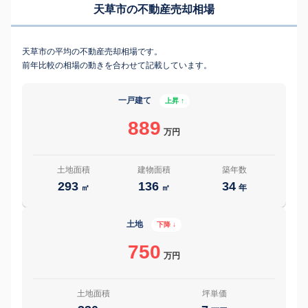
天草市の不動産売却相場
天草市の平均の不動産売却相場です。
前年比較の相場の動きを合わせて記載しています。
一戸建て
上昇 ↑
889
万円
土地面積
建物面積
築年数
293
136
34
㎡
㎡
年
土地
下降 ↓
750
万円
土地面積
坪単価