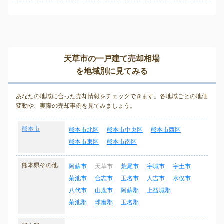
天草市の一戸建て売却相場
を地域別に見てみる
あなたの地域に合った売却情報をチェックできます。各地域ごとの地価
変動や、実際の売却事例を見てみましょう。
熊本市
熊本市北区
熊本市中央区
熊本市西区
熊本市東区
熊本市南区
熊本県その他
阿蘇市
天草市
荒尾市
宇城市
宇土市
菊池市
合志市
玉名市
人吉市
水俣市
八代市
山鹿市
阿蘇郡
上益城郡
菊池郡
球磨郡
玉名郡