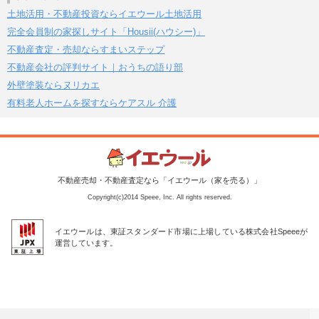
土地活用・不動産投資ならイエウール土地活用
完全会員制の家探しサイト「Housii(ハウシー)」
不動産査定・売却ならすまいステップ
不動産会社の評判サイト｜おうちの語り部
外壁塗装ならヌリカエ
有料老人ホームを探すならケアスル 介護
不動産売却・不動産査定なら「イエウール（家を売る）」
Copyright(c)2014 Speee, Inc. All rights reserved.
イエウールは、東証スタンダード市場に上場している株式会社Speeeが
運営しています。