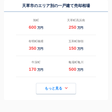
天草市のエリア別の一戸建て売却相場
旭町
天草町高浜南
600
250
万円
万円
有明町楠甫
五和町御領
350
150
万円
万円
牛深町
亀場町亀川
170
500
万円
万円
もっと見る