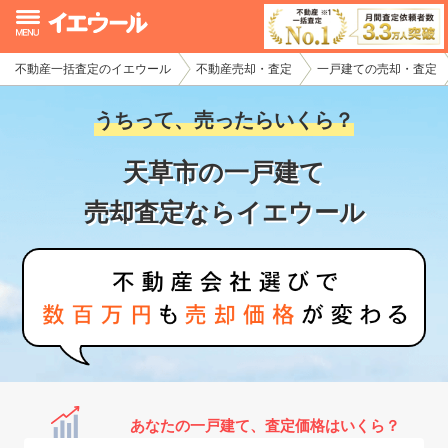
不動産一括査定のイエウール
不動産売却・査定
一戸建ての売却・査定
イエウール加盟希望の不動産会社様
うちって、売ったらいくら？
初めての方へ
天草市の一戸建て
不動産売却の流れ
売却査定ならイエウール
不動産の売却・一括査定
家査定シミュレーター
お問い合わせ
あなたの一戸建て、査定価格はいくら？