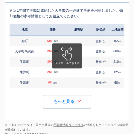
直近1年間で実際に成約した天草市の一戸建て事例を用意しました。売
却価格の参考情報としてお役立てください。
地域
価格
最寄駅
駅徒歩
土地面積
延床
旭町
600
-
165
170
徒歩
分
㎡
万円
天草町高浜南
250
-
660
95
徒歩
分
㎡
万円
牛深町
200
-
210
105
徒歩
分
㎡
万円
牛深町
250
-
125
105
徒歩
分
㎡
万円
牛深町
60
-
60
80
徒歩
分
㎡
万円
もっと見る
※ これらのデータは、国土交通省の
不動産情報ライブラリ
の情報をもとにイエウール編集部
が作成しています。