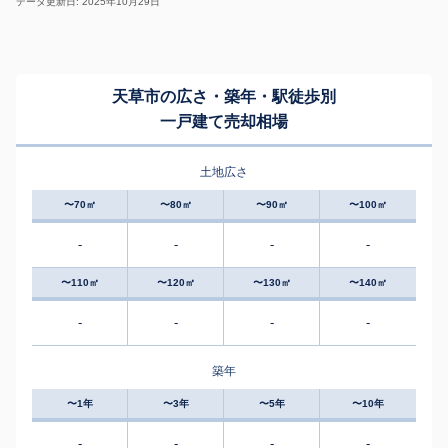
データ更新日: 2025年10月29日
天草市の広さ・築年・駅徒歩別
一戸建て売却相場
土地広さ
〜70㎡
〜80㎡
〜90㎡
〜100㎡
-
-
-
-
〜110㎡
〜120㎡
〜130㎡
〜140㎡
-
-
-
-
築年
〜1年
〜3年
〜5年
〜10年
-
-
-
-