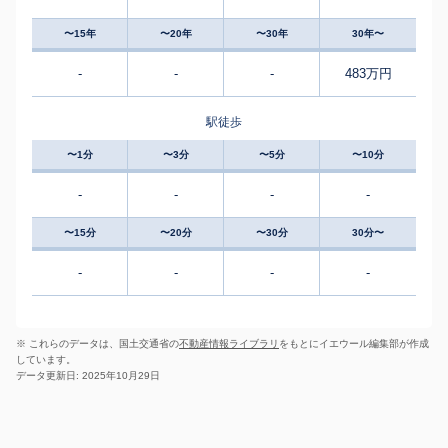
〜15年
〜20年
〜30年
30年〜
-
-
-
483万円
駅徒歩
〜1分
〜3分
〜5分
〜10分
-
-
-
-
〜15分
〜20分
〜30分
30分〜
-
-
-
-
※ これらのデータは、国土交通省の
不動産情報ライブラリ
をもとにイエウール編集部が作成
しています。
データ更新日: 2025年10月29日