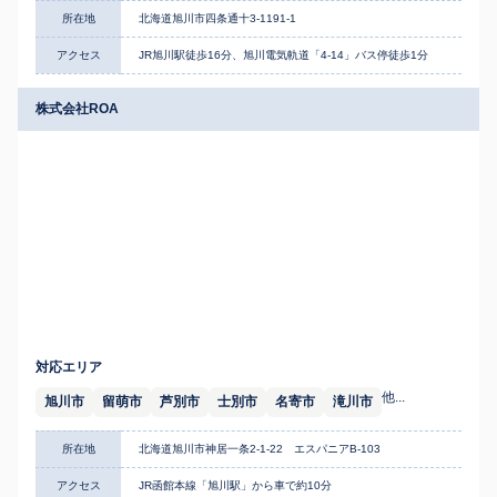
所在地
北海道旭川市四条通十3-1191-1
アクセス
JR旭川駅徒歩16分、旭川電気軌道「4-14」バス停徒歩1分
株式会社ROA
対応エリア
他...
旭川市
留萌市
芦別市
士別市
名寄市
滝川市
所在地
北海道旭川市神居一条2-1-22 エスパニアB-103
アクセス
JR函館本線「旭川駅」から車で約10分