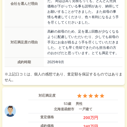
た。 周辺は高く見積もっても、どんどん売買
会社を選んだ理由
価格が下がっている事も説明があり、納得して
お願いすることができました。 また叔母の事
情も考慮してくださり、色々有利になるよう手
を尽くしてくださいました。
高齢の叔母のため、足を運ぶ回数が少なくなる
ように配慮していただいたり、少しでも叔母の
対応満足度の理由
手元にお金が残るよう手を尽くしていただきま
した。 とても早く売却できたのも担当者の方
のおかげだと思っています。とても満足です。
成約時期
2025年9月
※上記口コミは、個人の感想であり、査定額を保証するものではありま
せん。
対応満足度
53歳
男性
北海道函館市
一戸建て
査定価格
200
万円
成約価格
240
万円