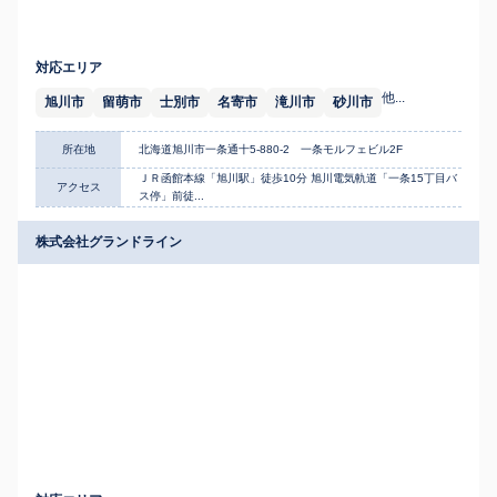
対応エリア
他...
旭川市
留萌市
士別市
名寄市
滝川市
砂川市
所在地
北海道旭川市一条通十5-880-2 一条モルフェビル2F
ＪＲ函館本線「旭川駅」徒歩10分 旭川電気軌道「一条15丁目バ
アクセス
ス停」前徒...
株式会社グランドライン