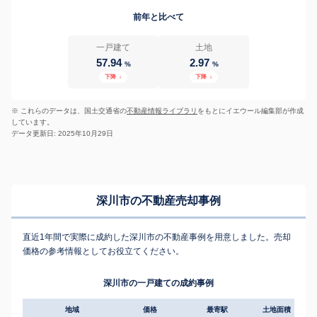
前年と比べて
一戸建て
土地
57.94
2.97
%
%
下降
↓
下降
↓
※ これらのデータは、国土交通省の
不動産情報ライブラリ
をもとにイエウール編集部が作成
しています。
データ更新日: 2025年10月29日
深川市の不動産売却事例
直近1年間で実際に成約した深川市の不動産事例を用意しました。売却
価格の参考情報としてお役立てください。
深川市の一戸建ての成約事例
地域
価格
最寄駅
土地面積
延床