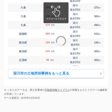
15
徒歩
分
深川
六条
320
370
㎡
万円
15
徒歩
分
深川
六条
180
360
㎡
万円
19
徒歩
分
深川
七条
270
490
㎡
万円
15
徒歩
分
深川
稲穂町
360
410
㎡
万円
19
徒歩
分
深川
新光町
120
195
㎡
万円
9
徒歩
分
深川
新光町
210
350
㎡
万円
13
徒歩
分
深川
広里町
50
350
㎡
万円
22
徒歩
分
深川
北光町
54
175
㎡
万円
8
徒歩
分
深川市の土地売却事例をもっと見る
※ これらのデータは、国土交通省の
不動産情報ライブラリ
の情報をもとにイエウール編集部
が作成しています。
データ更新日: 2025年10月29日