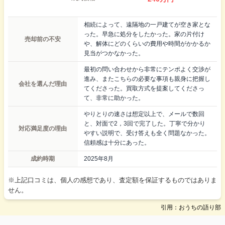
相続によって、遠隔地の一戸建てが空き家とな
った。早急に処分をしたかった。家の片付け
売却前の不安
や、解体にどのくらいの費用や時間がかかるか
見当がつかなかった。
最初の問い合わせから非常にテンポよく交渉が
進み、またこちらの必要な事項も親身に把握し
会社を選んだ理由
てくださった。買取方式を提案してくださっ
て、非常に助かった。
やりとりの速さは想定以上で、メールで数回
と、対面で2，3回で完了した。丁寧で分かり
対応満足度の理由
やすい説明で、受け答えも全く問題なかった。
信頼感は十分にあった。
成約時期
2025年8月
※上記口コミは、個人の感想であり、査定額を保証するものではありま
せん。
引用：おうちの語り部