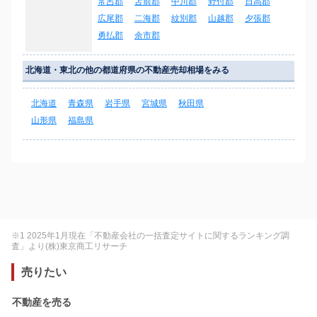
常呂郡
苫前郡
中川郡
野付郡
日高郡
広尾郡
二海郡
紋別郡
山越郡
夕張郡
勇払郡
余市郡
北海道・東北の他の都道府県の不動産売却相場をみる
北海道
青森県
岩手県
宮城県
秋田県
山形県
福島県
※1 2025年1月現在「不動産会社の一括査定サイトに関するランキング調
査」より(株)東京商工リサーチ
売りたい
不動産を売る