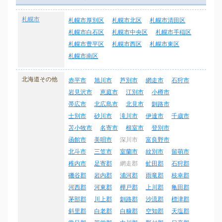
札幌市
札幌市厚別区
札幌市北区
札幌市清田区
札幌市白石区
札幌市中央区
札幌市手稲区
札幌市豊平区
札幌市西区
札幌市東区
札幌市南区
北海道その他
赤平市
旭川市
芦別市
網走市
石狩市
岩見沢市
恵庭市
江別市
小樽市
帯広市
北広島市
北見市
釧路市
士別市
砂川市
滝川市
伊達市
千歳市
苫小牧市
名寄市
根室市
登別市
函館市
美唄市
深川市
富良野市
北斗市
三笠市
室蘭市
紋別市
留萌市
稚内市
足寄郡
網走郡
虻田郡
石狩郡
磯谷郡
岩内郡
浦河郡
雨竜郡
枝幸郡
河西郡
河東郡
樺戸郡
上川郡
亀田郡
茅部郡
川上郡
釧路郡
沙流郡
標津郡
斜里郡
白老郡
白糠郡
空知郡
天塩郡