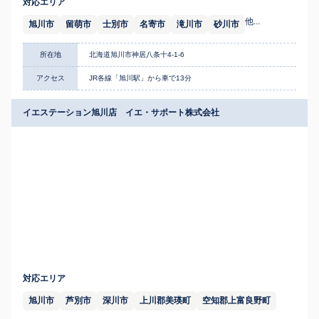
対応エリア
他...
旭川市
留萌市
士別市
名寄市
滝川市
砂川市
所在地
北海道旭川市神居八条十4-1-6
アクセス
JR各線「旭川駅」から車で13分
イエステーション旭川店 イエ・サポート株式会社
対応エリア
旭川市
芦別市
深川市
上川郡美瑛町
空知郡上富良野町