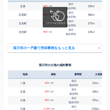
深川
㎡
㎡
五条
300
230
100
万円
19
徒歩
分
深川
㎡
㎡
広里町
100
380
95
万円
23
徒歩
分
深川
㎡
㎡
文光町
120
270
95
万円
29
徒歩
分
深川
㎡
㎡
北光町
550
135
170
万円
15
徒歩
分
深川市の一戸建て売却事例をもっと見る
深川市の土地の成約事例
地域
価格
最寄駅
土地面積
深川
二条
220
210
㎡
万円
5
徒歩
分
深川
五条
250
280
㎡
万円
9
徒歩
分
深川
六条
200
370
㎡
万円
12
徒歩
分
深川
六条
1,100
1700
㎡
万円