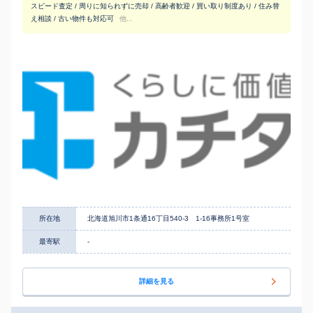
スピード査定 / 周りに知られずに売却 / 高齢者歓迎 / 買い取り制度あり / 住み替
え相談 / 古い物件も対応可
他...
所在地
北海道旭川市1条通16丁目540-3 1-16事務所1号室
最寄駅
-
詳細を見る