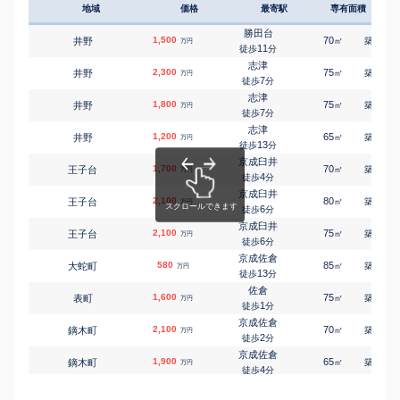
地域
価格
最寄駅
専有面積
築年
佐倉
城
980
170
㎡
万円
-
徒歩
分
勝田台
1,500
70
30
井野
㎡
築
年
万円
佐倉
11
徒歩
分
城
1,900
730
㎡
万円
29
徒歩
分
志津
2,300
75
24
井野
㎡
築
年
万円
ユーカリが丘
7
徒歩
分
上座
4,300
280
㎡
万円
1
徒歩
分
志津
1,800
75
24
井野
㎡
築
年
万円
佐倉
7
徒歩
分
白銀
5,500
1200
㎡
万円
29
徒歩
分
志津
1,200
65
25
井野
㎡
築
年
万円
佐倉
13
徒歩
分
高崎
2,700
1300
㎡
万円
-
徒歩
分
京成臼井
1,700
70
30
王子台
㎡
築
年
榎戸(千葉)
万円
4
坪山新田
10
徒歩
分
135
㎡
万円
24
徒歩
分
京成臼井
2,100
80
26
王子台
勝田台
㎡
築
年
万円
西志津
2,000
6
210
徒歩
分
㎡
万円
11
徒歩
分
京成臼井
2,100
志津
75
27
王子台
㎡
築
年
万円
西志津
980
110
6
㎡
徒歩
分
万円
13
徒歩
分
京成佐倉
ユーカリが丘
580
85
48
大蛇町
㎡
築
年
万円
西ユーカリが丘
3,300
150
㎡
13
万円
徒歩
分
9
徒歩
分
佐倉
ユーカリが丘
1,600
75
20
表町
㎡
築
年
万円
南ユーカリが丘
3,600
200
㎡
万円
1
徒歩
分
6
徒歩
分
京成佐倉
京成佐倉
2,100
70
28
鏑木町
㎡
築
年
万円
宮前
3,300
185
㎡
万円
2
徒歩
分
1
徒歩
分
京成佐倉
京成佐倉
1,900
65
20
鏑木町
㎡
築
年
万円
宮前
3,700
330
㎡
万円
4
徒歩
分
3
徒歩
分
ユーカリが丘
京成佐倉
3,300
90
22
南ユーカリが丘
㎡
築
年
弥勒町
390
万円
70
㎡
万円