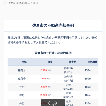
データ更新日: 2025年10月29日
佐倉市の不動産売却事例
直近1年間で実際に成約した佐倉市の不動産事例を用意しました。売却
価格の参考情報としてお役立てください。
佐倉市の一戸建ての成約事例
地域
価格
最寄駅
土地面積
延床
京成臼井
㎡
㎡
稲荷台
2,500
135
110
万円
6
徒歩
分
京成臼井
㎡
㎡
稲荷台
800
180
135
万円
15
徒歩
分
志津
㎡
㎡
井野
3,900
150
105
万円
13
徒歩
分
志津
㎡
㎡
井野
2,200
165
135
万円
15
徒歩
分
志津
㎡
㎡
井野
3,500
210
110
万円
21
徒歩
分