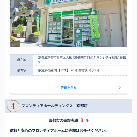
京都府京都市西京区大枝北沓掛町2丁目12 サンシティ桂坂1番館
所在地
5
最寄駅
阪急京都線/桂【バス】 20分 西桂坂 停歩2分
詳細を見る
フロンティアホールディングス 京都店
8
京都市の売却実績
件
信頼と安心のフロンティアホームに売却はお任せください。