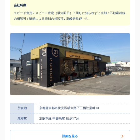
会社特徴
スピード査定 / スピード査定（最短即日） / 周りに知られずに売却 / 不動産相続
の相談可 / 離婚による売却の相談可 / 高齢者歓迎
他...
所在地
京都府京都市伏見区横大路下三栖辻堂町13
最寄駅
京阪本線 中書島駅 徒歩17分
詳細を見る