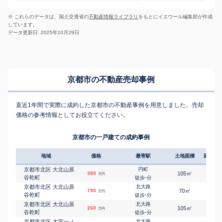
※ これらのデータは、国土交通省の
不動産情報ライブラリ
をもとにイエウール編集部が作成
しています。
データ更新日: 2025年10月29日
京都市の不動産売却事例
直近1年間で実際に成約した京都市の不動産事例を用意しました。売却
価格の参考情報としてお役立てください。
京都市の一戸建ての成約事例
地域
価格
最寄駅
土地面積
延床面
京都市北区 大北山原
円町
㎡
㎡
380
105
90
万円
谷乾町
-
徒歩
分
京都市北区 大北山原
北大路
㎡
㎡
790
70
90
万円
谷乾町
-
徒歩
分
京都市北区 大北山原
北大路
㎡
㎡
260
105
90
万円
谷乾町
-
徒歩
分
京都市北区 大宮一ノ
北大路