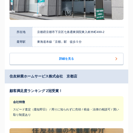
所在地
京都府京都市下京区七条通東洞院東入材木町499-2
最寄駅
東海道本線「京都」駅 徒歩５分
詳細を見る
住友林業ホームサービス株式会社 京都店
顧客満足度ランキング 2冠受賞！
会社特徴
スピード査定（最短即日） / 周りに知られずに売却 / 税金・法律の相談可 / 買い
取り制度あり