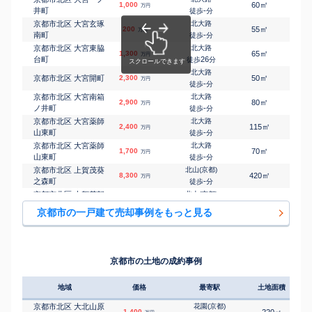
㎡
㎡
1,000
60
65
万円
井町
-
徒歩
分
京都市北区 大宮玄琢
北大路
㎡
㎡
200
55
65
万円
南町
-
徒歩
分
京都市北区 大宮東脇
北大路
㎡
㎡
1,300
65
-
万円
台町
26
徒歩
分
北大路
㎡
㎡
京都市北区 大宮開町
2,300
50
95
万円
-
徒歩
分
京都市北区 大宮南箱
北大路
㎡
㎡
2,900
80
80
万円
ノ井町
-
徒歩
分
京都市北区 大宮薬師
北大路
㎡
㎡
2,400
115
110
万円
山東町
-
徒歩
分
京都市北区 大宮薬師
北大路
㎡
㎡
1,700
70
130
万円
山東町
-
徒歩
分
京都市北区 上賀茂葵
北山(京都)
㎡
㎡
8,300
420
370
万円
之森町
-
徒歩
分
京都市北区 上賀茂朝
北山(京都)
㎡
㎡
400
60
60
万円
露ケ原町
26
徒歩
分
京都市の一戸建て売却事例をもっと見る
京都市北区 上賀茂石
北山(京都)
㎡
㎡
9,100
210
145
万円
計町
7
徒歩
分
京都市北区 上賀茂北
北大路
㎡
㎡
2,400
100
80
万円
ノ原町
-
徒歩
分
京都市の土地の成約事例
京都市北区 上賀茂北
北大路
㎡
㎡
2,500
135
-
万円
ノ原町
-
徒歩
分
地域
価格
最寄駅
土地面積
京都市北区 上賀茂北
北大路
㎡
㎡
2,700
110
90
万円
ノ原町
-
徒歩
分
京都市北区 大北山原
花園(京都)
1,400