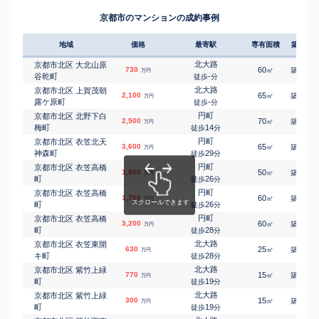
4,300
200
㎡
万円
京都市北区 衣笠東尊
北大路
上院町
-
徒歩
分
㎡
㎡
14,000
550
280
京都市のマンションの成約事例
万円
上院町
-
徒歩
分
京都市北区 衣笠氷室
円町
2,100
125
㎡
万円
町
-
徒歩
分
地域
価格
最寄駅
専有面積
築年数
京都市北区 衣笠開キ
北大路
3,000
185
㎡
万円
町
-
徒歩
分
北大路
京都市北区 大北山原
730
60
32
㎡
築
年
万円
京都市北区 小山上板
北大路
谷乾町
-
徒歩
分
4,500
95
1
㎡
万円
倉町
5
徒歩
分
北大路
京都市北区 上賀茂朝
2,100
65
39
㎡
築
年
万円
京都市北区 小山西玄
北大路
露ケ原町
-
徒歩
分
3,200
105
1
㎡
万円
以町
11
徒歩
分
円町
京都市北区 北野下白
2,500
70
27
㎡
築
年
万円
京都市北区 小山東玄
北大路
梅町
14
徒歩
分
5,500
175
1
㎡
万円
以町
11
徒歩
分
円町
京都市北区 衣笠北天
3,600
65
26
㎡
築
年
京都市北区 小山東花
万円
北大路
神森町
29
徒歩
分
4,800
95
1
㎡
万円
池町
2
徒歩
分
円町
京都市北区 衣笠高橋
1,500
50
55
㎡
築
年
京都市北区 紫竹上芝
北大路
万円
町
26
4,700
徒歩
分
120
1
㎡
万円
本町
16
徒歩
分
円町
京都市北区 衣笠高橋
1,700
60
54
京都市北区 紫竹上ノ
北大路
㎡
築
年
万円
町
6,200
26
240
徒歩
分
㎡
万円
岸町
19
徒歩
分
円町
京都市北区 衣笠高橋
京都市北区 紫竹上ノ
3,200
北大路
60
31
㎡
築
年
万円
1,900
75
町
28
㎡
徒歩
分
万円
岸町
21
徒歩
分
北大路
京都市北区 衣笠東開
京都市北区 紫竹上緑
北大路
630
25
31
㎡
築
年
万円
2,700
115
㎡
キ町
28
万円
徒歩
分
町
18
徒歩
分
北大路
京都市北区 紫竹上緑
京都市北区 紫竹上緑
北大路
770
15
40
㎡
築
年
万円
3,300
115
㎡
町
万円
19
徒歩
分
町
18
徒歩
分
北大路
京都市北区 紫竹上緑
京都市北区 紫竹下長
北大路
300
15
41
㎡
築
年
万円
5,000
130
1
㎡
万円
町
19
徒歩
分
目町
14
徒歩
分