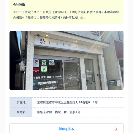
会社特徴
スピード査定 / スピード査定（最短即日） / 周りに知られずに売却 / 不動産相続
の相談可 / 離婚による売却の相談可 / 高齢者歓迎
他...
所在地
京都府京都市中京区壬生仙念町14番地6 1階
最寄駅
阪急京都線「西院」駅 徒歩1分
詳細を見る