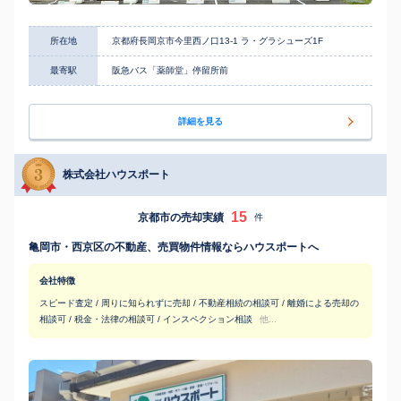
所在地
京都府長岡京市今里西ノ口13-1 ラ・グラシューズ1F
最寄駅
阪急バス「薬師堂」停留所前
詳細を見る
株式会社ハウスポート
15
京都市の売却実績
件
亀岡市・西京区の不動産、売買物件情報ならハウスポートへ
会社特徴
スピード査定 / 周りに知られずに売却 / 不動産相続の相談可 / 離婚による売却の
相談可 / 税金・法律の相談可 / インスペクション相談
他...