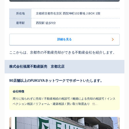
所在地
京都府京都市右京区 西院坤町102番地 J.BOX 1階
最寄駅
西院駅 徒歩5分
詳細を見る
ここからは、京都市の不動産売却ができる不動産会社を紹介します。
株式会社福屋不動産販売 京都北店
90店舗以上のFUKUYAネットワークでサポートいたします。
会社特徴
周りに知られずに売却 / 不動産相続の相談可 / 離婚による売却の相談可 / インス
ペクション相談 / リフォーム・建築相談 / 買い取り制度あり
他...