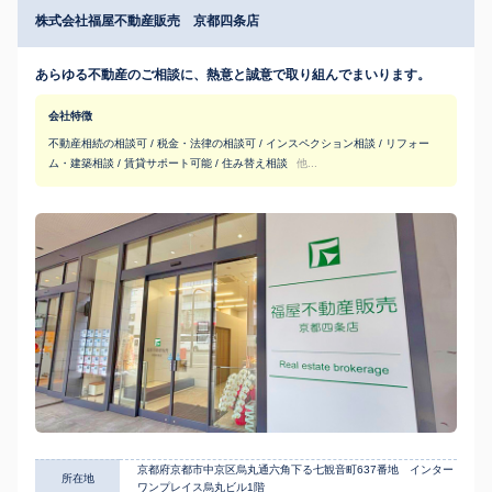
株式会社福屋不動産販売 京都四条店
あらゆる不動産のご相談に、熱意と誠意で取り組んでまいります。
会社特徴
不動産相続の相談可 / 税金・法律の相談可 / インスペクション相談 / リフォー
ム・建築相談 / 賃貸サポート可能 / 住み替え相談
他...
京都府京都市中京区烏丸通六角下る七観音町637番地 インター
所在地
ワンプレイス烏丸ビル1階