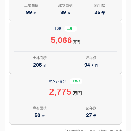
土地面積
建物面積
築年数
99
89
35
㎡
㎡
年
土地
上昇 ↑
5,066
万円
土地面積
坪単価
206
94
㎡
万円
マンション
上昇 ↑
2,775
万円
専有面積
築年数
50
27
㎡
年
「不動産情報ライブラリ」の情報を元に集計