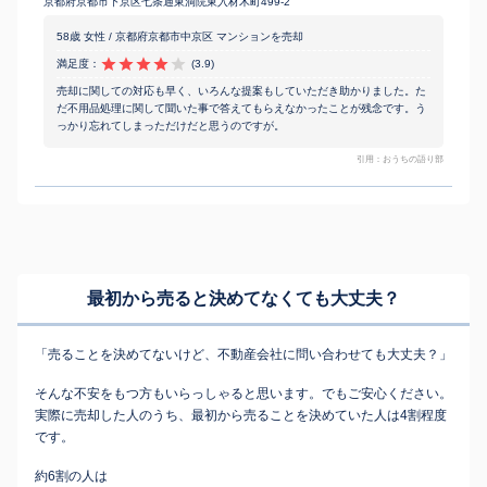
京都府京都市下京区七条通東洞院東入材木町499-2
58歳 女性 / 京都府京都市中京区 マンションを売却
満足度：
(3.9)
売却に関しての対応も早く、いろんな提案もしていただき助かりました。た
だ不用品処理に関して聞いた事で答えてもらえなかったことが残念です。う
っかり忘れてしまっただけだと思うのですが。
引用：おうちの語り部
最初から売ると決めてなくても
大丈夫？
「売ることを決めてないけど、不動産会社に問い合わせても大丈夫？」
そんな不安をもつ方もいらっしゃると思います。でもご安心ください。
実際に売却した人のうち、最初から売ることを決めていた人は4割程度
です。
約6割の人は