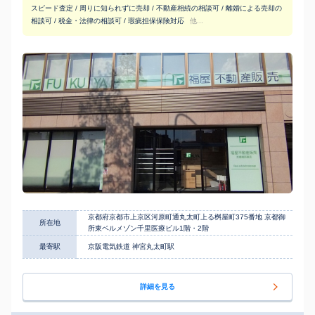
スピード査定 / 周りに知られずに売却 / 不動産相続の相談可 / 離婚による売却の
相談可 / 税金・法律の相談可 / 瑕疵担保保険対応
他...
京都府京都市上京区河原町通丸太町上る桝屋町375番地 京都御
所在地
所東ベルメゾン千里医療ビル1階・2階
最寄駅
京阪電気鉄道 神宮丸太町駅
詳細を見る