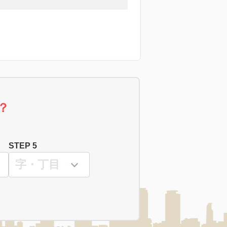
？
STEP 5