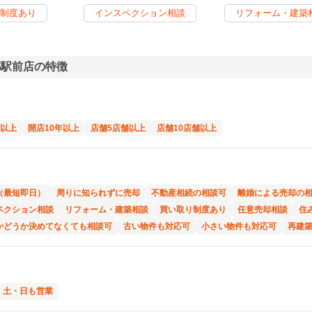
制度あり
インスペクション相談
リフォーム・建築
都駅前店の特徴
年以上
開店10年以上
店舗5店舗以上
店舗10店舗以上
（最短即日）
周りに知られずに売却
不動産相続の相談可
離婚による売却の
ペクション相談
リフォーム・建築相談
買い取り制度あり
任意売却相談
住
かどうか決めてなくても相談可
古い物件も対応可
小さい物件も対応可
再建
土・日も営業