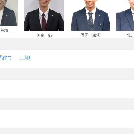
 萌加
岡田 凌汰
北
後藤 魁
戸建て
土地