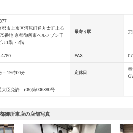
877
京都市上京区河原町通丸太町上る
最寄り駅
京
75番地 京都御所東ベルメゾン千
ビル1階・2階
-4780
FAX
07
毎
分～19時00分
定休日
G
大臣免許 (05)第006880号
都御所東店の店舗写真