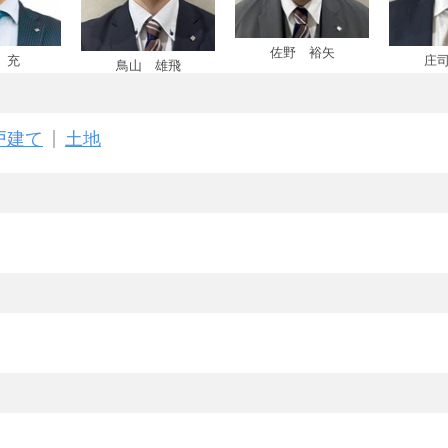
佐野 裕矢
 充
庄
鳥山 雄飛
戸建て
土地