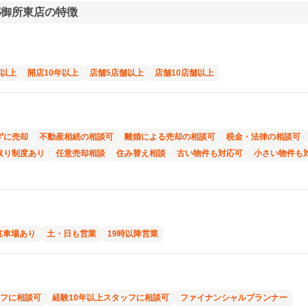
都御所東店の特徴
年以上
開店10年以上
店舗5店舗以上
店舗10店舗以上
ずに売却
不動産相続の相談可
離婚による売却の相談可
税金・法律の相談可
取り制度あり
任意売却相談
住み替え相談
古い物件も対応可
小さい物件も
駐車場あり
土・日も営業
19時以降営業
フに相談可
経験10年以上スタッフに相談可
ファイナンシャルプランナー