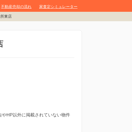
不動産売却の流れ
家査定シミュレーター
御所東店
店
告やHP以外に掲載されていない物件