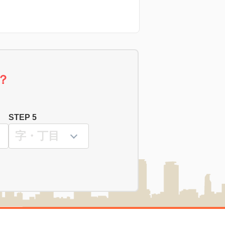
？
STEP 5