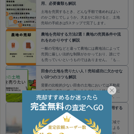
用、必要書類も解説
土地を売買するとき、どんな手順で進めればよい
のかご存じでしょうか。大まかに分けると、土地
売却の手続きは5ステップで完了します。
農地を売却する方法2選！農地の売買条件や流
れをわかりやすく解説
一般の宅地などと違って農地には農地法によって
売買に厳しい法的な制限がかかっており、誰にで
も売っていいというものではありません。「もう
農業は引退したから」といって、農地を勝手に他
田舎の土地を売りたい人！売却成功に欠かせな
の用途にするわけにもいきません。
い10つのコツも解説
需要の比較的少ない田舎の土地においては不動産
の売買が成立せず、使いみちのない土地の扱いに
困っている方は多いのではないのでしょうか。今
回は田舎の土地を所有している方に向けて、土地
市街化調整区域を手放したい！売却・活用する
の売却のコツや、理想的な売却の相談先について
お伝えしていきます。
にはどうすればいい？
一般的に売却が難しいとされる市街化調整区域で
すが、活用の方法はあります。用途の制限による
デメリットもあるかわりに、市街化調整区域なら