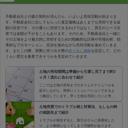
確認しましょう。 「まずは土地売却の基礎知識を
知りたい」という方は […]
不動産会社との媒介契約が済んだら、いよいよ売却活動が始まりま
す。不動産会社に出してもらった査定価格はあくまでも売却できる金
額の目安です。その通りに売却できるわけではなく、買主のニーズ次
第では金額が下がることもあります。そのため、不動産会社と一緒に
その土地をより魅力的に売却するための戦略的な計画や市場分析、効
果的なプロモーション、交渉を進めながら売却活動を進めていきま
す。またこの際、実際に売り出す際の
売り出し価格
を設定して、どの
くらい買主を集客できそうかを見定めていきます。
土地の売却期間は準備から引渡し完了まで約3
ヶ月！流れに合わせて紹介
ここでは土地の売却までのタイムスケジュールを
提示しながら、簡単にシミュレーションできるよ
う解説しています。早く土地を売却したいと考え
ている方は、ぜひ参考にしてください。
土地売買でのトラブル例と対策法、もしもの時
の相談先まで紹介
トラブルが発生すると、取引がさらに長期化した
り、より複雑になってしまう可能性があります。