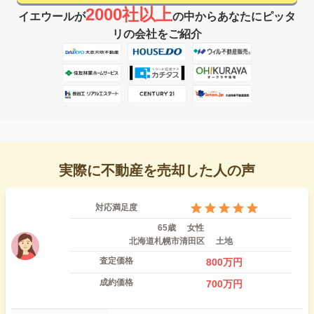
2000社以上
イエウールが
の中からあなたにピッタ
リの会社をご紹介
実際に不動産を売却した人の声
対応満足度
65歳
女性
北海道札幌市清田区
土地
査定価格
800
万円
成約価格
700
万円