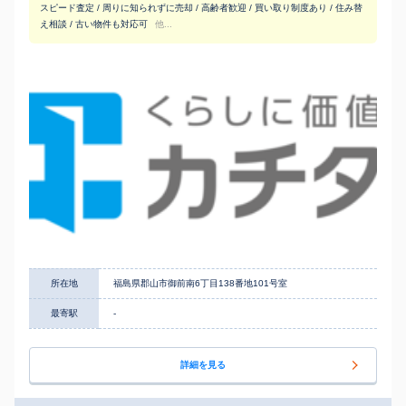
スピード査定 / 周りに知られずに売却 / 高齢者歓迎 / 買い取り制度あり / 住み替
え相談 / 古い物件も対応可
他...
所在地
福島県郡山市御前南6丁目138番地101号室
最寄駅
-
詳細を見る