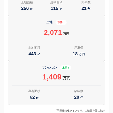
土地面積
建物面積
築年数
256
115
21
㎡
㎡
年
土地
下降 ↓
2,071
万円
土地面積
坪単価
443
18
㎡
万円
マンション
上昇 ↑
1,409
万円
専有面積
築年数
62
28
㎡
年
「不動産情報ライブラリ」の情報を元に集計