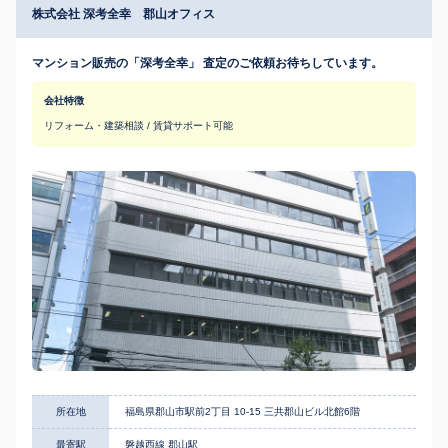
株式会社 深考全幸 郡山オフィス
マンション販売の「深考全幸」 査定のご依頼お待ちしています。
会社特徴
リフォーム・建築相談 / 賃貸サポート可能
所在地
福島県郡山市駅前2丁目 10-15 三共郡山ビル北館6階
最寄駅
磐越西線 郡山駅