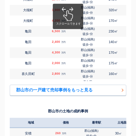
-
徒歩
分
郡山(福島)
㎡
㎡
大槻町
1,900
320
160
万円
-
徒歩
分
郡山(福島)
㎡
㎡
大槻町
4,200
170
100
万円
-
徒歩
分
郡山(福島)
㎡
㎡
亀田
6,500
230
115
万円
-
徒歩
分
郡山(福島)
㎡
㎡
亀田
2,400
140
95
万円
-
徒歩
分
郡山(福島)
㎡
㎡
亀田
4,300
170
115
万円
-
徒歩
分
郡山(福島)
㎡
㎡
亀田
2,000
175
185
万円
-
徒歩
分
郡山(福島)
㎡
㎡
喜久田町
2,800
160
80
万円
-
徒歩
分
喜久田
㎡
㎡
喜久田町堀之内
2,200
145
95
万円
8
徒歩
分
郡山市の一戸建て売却事例をもっと見る
喜久田
㎡
㎡
喜久田町堀之内
1,500
770
185
万円
16
徒歩
分
郡山(福島)
㎡
㎡
久留米
3,100
180
105
万円
-
徒歩
分
郡山市の土地の成約事例
郡山(福島)
㎡
㎡
久留米
2,900
190
115
万円
-
徒歩
分
地域
価格
最寄駅
土地面積
郡山(福島)
㎡
㎡
久留米
3,300
180
105
万円
-
徒歩
分
郡山(福島)
安積
260
30
㎡
万円
郡山(福島)
-
徒歩
分