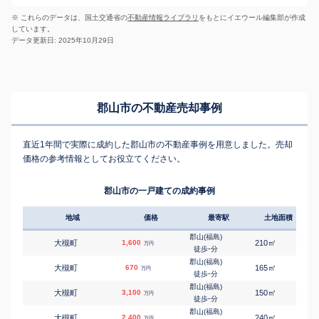
※ これらのデータは、国土交通省の
不動産情報ライブラリ
をもとにイエウール編集部が作成
しています。
データ更新日: 2025年10月29日
郡山市の不動産売却事例
直近1年間で実際に成約した郡山市の不動産事例を用意しました。売却
価格の参考情報としてお役立てください。
郡山市の一戸建ての成約事例
地域
価格
最寄駅
土地面積
延床
郡山(福島)
㎡
㎡
大槻町
1,600
210
105
万円
-
徒歩
分
郡山(福島)
㎡
㎡
大槻町
670
165
130
万円
-
徒歩
分
郡山(福島)
㎡
㎡
大槻町
3,100
150
90
万円
-
徒歩
分
郡山(福島)
㎡
㎡
大槻町
2,400
240
110
万円