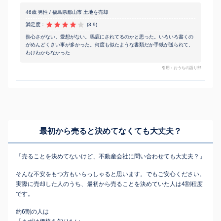
46歳 男性 / 福島県郡山市 土地を売却
満足度：
(3.9)
熱心さがない。愛想がない。馬鹿にされてるのかと思った。いろいろ書くの
がめんどくさい事が多かった。何度も似たような書類だか手紙が送られて、
わけわからなかった
引用：おうちの語り部
最初から売ると決めてなくても
大丈夫？
「売ることを決めてないけど、不動産会社に問い合わせても大丈夫？」
そんな不安をもつ方もいらっしゃると思います。でもご安心ください。
実際に売却した人のうち、最初から売ることを決めていた人は4割程度
です。
約6割の人は