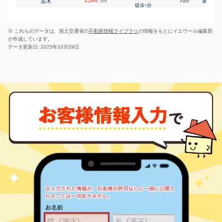
2,200
70
16
並木
㎡
築
年
万円
菜根
1,600
160
㎡
万円
-
徒歩
分
-
徒歩
分
郡山(福島)
郡山(福島)
2,300
65
22
西ノ内
㎡
築
年
菜根
1,900
万円
160
㎡
万円
-
徒歩
分
-
徒歩
分
※ これらのデータは、国土交通省の
不動産情報ライブラリ
の情報をもとにイエウール編集部
郡山(福島)
郡山(福島)
1,400
70
25
西ノ内
㎡
築
年
菜根
5,200
1500
万円
㎡
万円
が作成しています。
-
徒歩
分
-
徒歩
分
データ更新日: 2025年10月29日
郡山(福島)
郡山(福島)
1,600
70
34
菱田町
菜根
1,400
㎡
200
築
年
㎡
万円
万円
21
-
徒歩
徒歩
分
分
郡山(福島)
240
65
33
富久山町久保田
㎡
築
年
万円
28
徒歩
分
郡山(福島)
1,000
85
36
桃見台
㎡
築
年
万円
28
徒歩
分