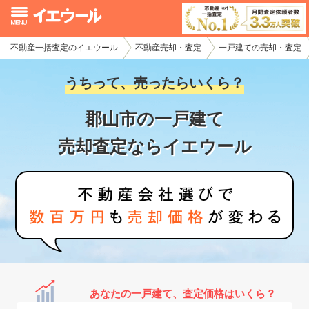
不動産一括査定のイエウール
不動産売却・査定
一戸建ての売却・査定
イエウール加盟希望の不動産会社様
うちって、売ったらいくら？
初めての方へ
郡山市の一戸建て
不動産売却の流れ
売却査定ならイエウール
不動産の売却・一括査定
家査定シミュレーター
お問い合わせ
あなたの一戸建て、査定価格はいくら？