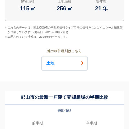
建物面積
土地面積
築年数
115
256
21
㎡
㎡
年
※
これらのデータは、国土交通省の
不動産情報ライブラリ
の情報をもとにイエウール編集部
が作成しています。(更新日: 2025年10月29日)
※
表示されている情報は、2025年のデータです。
他の物件種別はこちら
土地
郡山市の最新一戸建て売却相場の半期比較
売却価格
前半期
今半期