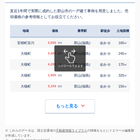
直近1年間で実際に成約した郡山市の一戸建て事例を用意しました。売
却価格の参考情報としてお役立てください。
地域
価格
最寄駅
駅徒歩
土地面積
延床
安積町笹川
2,500
郡山(福島)
-
160
100
徒歩
分
㎡
万円
大槻町
2,400
郡山(福島)
-
240
110
徒歩
分
㎡
万円
大槻町
4,200
郡山(福島)
-
170
100
徒歩
分
㎡
万円
大槻町
1,900
郡山(福島)
-
320
160
徒歩
分
㎡
万円
大槻町
3,100
郡山(福島)
-
150
90
徒歩
分
㎡
万円
もっと見る
※ これらのデータは、国土交通省の
不動産情報ライブラリ
の情報をもとにイエウール編集部
が作成しています。