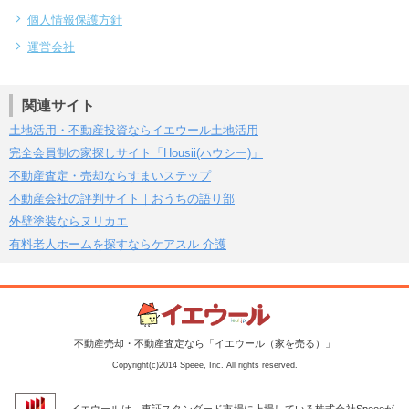
個人情報保護方針
運営会社
関連サイト
土地活用・不動産投資ならイエウール土地活用
完全会員制の家探しサイト「Housii(ハウシー)」
不動産査定・売却ならすまいステップ
不動産会社の評判サイト｜おうちの語り部
外壁塗装ならヌリカエ
有料老人ホームを探すならケアスル 介護
不動産売却・不動産査定なら「イエウール（家を売る）」
Copyright(c)2014 Speee, Inc. All rights reserved.
イエウールは、東証スタンダード市場に上場している株式会社Speeeが