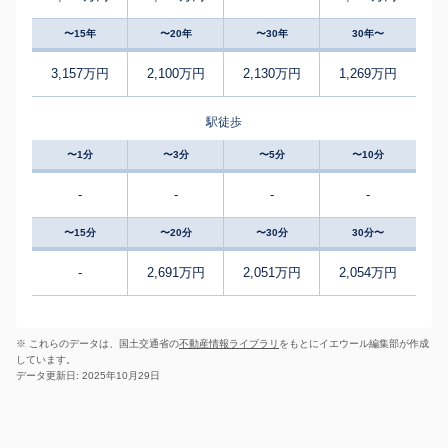
〜15年
〜20年
〜30年
30年〜
3,157万円
2,100万円
2,130万円
1,269万円
駅徒歩
〜1分
〜3分
〜5分
〜10分
-
-
-
-
〜15分
〜20分
〜30分
30分〜
-
2,691万円
2,051万円
2,054万円
※ これらのデータは、国土交通省の
不動産情報ライブラリ
をもとにイエウール編集部が作成
しています。
データ更新日: 2025年10月29日