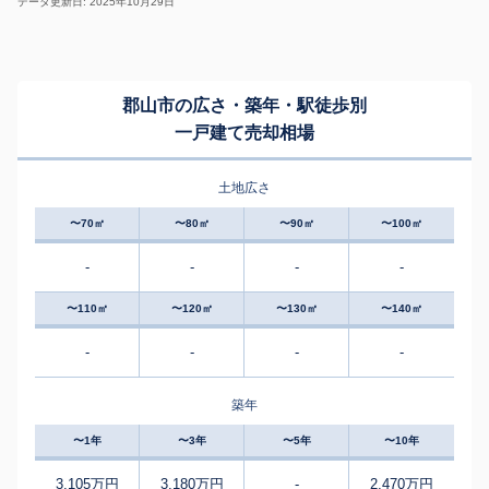
データ更新日: 2025年10月29日
郡山市の広さ・築年・駅徒歩別
一戸建て売却相場
土地広さ
〜70㎡
〜80㎡
〜90㎡
〜100㎡
-
-
-
-
〜110㎡
〜120㎡
〜130㎡
〜140㎡
-
-
-
-
築年
〜1年
〜3年
〜5年
〜10年
3,105万円
3,180万円
-
2,470万円