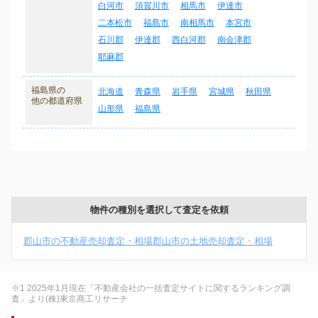
白河市
須賀川市
相馬市
伊達市
二本松市
福島市
南相馬市
本宮市
石川郡
伊達郡
西白河郡
南会津郡
耶麻郡
福島県の
北海道
青森県
岩手県
宮城県
秋田県
他の都道府県
山形県
福島県
物件の種別を選択して査定を依頼
郡山市の不動産売却査定・相場
郡山市の土地売却査定・相場
※1 2025年1月現在「不動産会社の一括査定サイトに関するランキング調
査」より(株)東京商工リサーチ