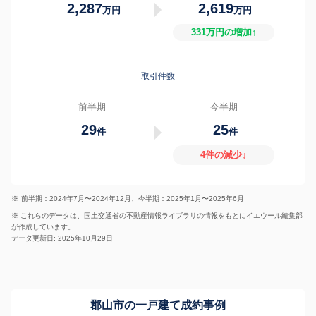
2,287
2,619
万円
万円
331万円の増加↑
取引件数
前半期
今半期
29
25
件
件
4件の減少↓
※
前半期：2024年7月〜2024年12月、今半期：2025年1月〜2025年6月
※ これらのデータは、国土交通省の
不動産情報ライブラリ
の情報をもとにイエウール編集部
が作成しています。
データ更新日: 2025年10月29日
郡山市の一戸建て成約事例