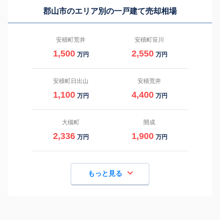
郡山市のエリア別の一戸建て売却相場
安積町荒井
安積町笹川
1,500
2,550
万円
万円
安積町日出山
安積荒井
1,100
4,400
万円
万円
大槻町
開成
2,336
1,900
万円
万円
もっと見る