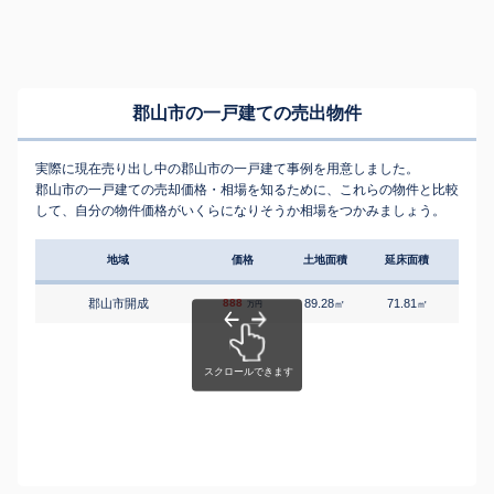
郡山市の一戸建ての売出物件
実際に現在売り出し中の郡山市の一戸建て事例を用意しました。
郡山市の一戸建ての売却価格・相場を知るために、これらの物件と比較
して、自分の物件価格がいくらになりそうか相場をつかみましょう。
地域
価格
土地面積
延床面積
築年
郡山市開成
888
89.28
71.81
4
㎡
㎡
築
万円