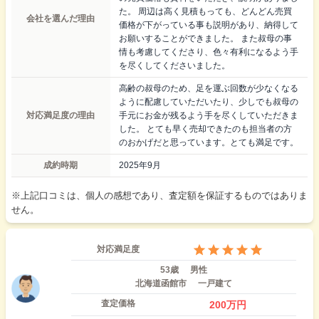
た。 周辺は高く見積もっても、どんどん売買
会社を選んだ理由
価格が下がっている事も説明があり、納得して
お願いすることができました。 また叔母の事
情も考慮してくださり、色々有利になるよう手
を尽くしてくださいました。
高齢の叔母のため、足を運ぶ回数が少なくなる
ように配慮していただいたり、少しでも叔母の
対応満足度の理由
手元にお金が残るよう手を尽くしていただきま
した。 とても早く売却できたのも担当者の方
のおかげだと思っています。とても満足です。
成約時期
2025年9月
※上記口コミは、個人の感想であり、査定額を保証するものではありま
せん。
対応満足度
53歳
男性
北海道函館市
一戸建て
査定価格
200
万円