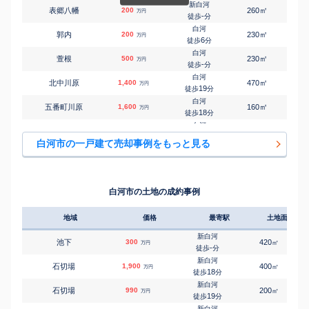
新白河
㎡
㎡
表郷八幡
200
260
80
万円
-
徒歩
分
白河
㎡
㎡
郭内
200
230
130
万円
6
徒歩
分
白河
㎡
㎡
萱根
500
230
85
万円
-
徒歩
分
白河
㎡
㎡
北中川原
1,400
470
165
万円
19
徒歩
分
白河
㎡
㎡
五番町川原
1,600
160
105
万円
18
徒歩
分
白河
㎡
㎡
白井掛下
500
270
100
万円
28
徒歩
分
白河市の一戸建て売却事例をもっと見る
新白河
㎡
㎡
白坂
430
390
190
万円
-
徒歩
分
白河
㎡
㎡
新蔵町
350
105
85
万円
9
徒歩
分
白河市の土地の成約事例
白河
㎡
㎡
菅生舘
500
230
95
万円
-
徒歩
分
地域
価格
最寄駅
土地面積
白河
㎡
㎡
菅生舘
260
240
95
万円
25
徒歩
分
新白河
池下
300
420
㎡
万円
白河
-
徒歩
分
㎡
㎡
大
180
190
80
万円
-
徒歩
分
新白河
石切場
1,900
400
㎡
万円
白河
18
徒歩
分
㎡
㎡
大
1,800
350
115
万円
-
徒歩
分
新白河
石切場
990
200
㎡
万円
新白河
19
徒歩
分
㎡
㎡
立石山
600
210
110
万円
12
徒歩
分
新白河