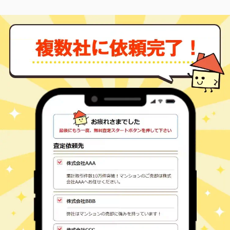
白河
白坂
570
450
㎡
万円
-
徒歩
分
白河
菅生舘
50
200
㎡
万円
-
徒歩
分
白河
関辺
59
155
㎡
万円
-
徒歩
分
白河
大
200
330
㎡
万円
-
徒歩
分
新白河
立石
500
360
㎡
万円
18
徒歩
分
新白河
中野山
450
470
㎡
万円
26
徒歩
分
白河
蛇石
1,400
1400
㎡
万円
20
徒歩
分
白河
巡り矢
550
210
㎡
万円
16
徒歩
分
新白河
十三原道上
7,700
-
㎡
万円
-
徒歩
分
白河
南登り町
680
130
㎡
万円
18
徒歩
分