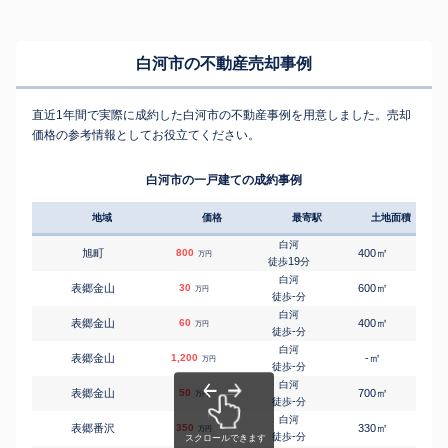
白河市の不動産売却事例
直近1年間で実際に成約した白河市の不動産事例を用意しました。売却
価格の参考情報としてお役立てください。
白河市の一戸建ての成約事例
地域
価格
最寄駅
土地面積
延床
白河
㎡
㎡
旭町
800
400
90
万円
19
徒歩
分
白河
㎡
㎡
表郷金山
30
600
75
万円
-
徒歩
分
白河
㎡
㎡
表郷金山
60
400
50
万円
-
徒歩
分
白河
㎡
㎡
表郷金山
1,200
-
900
万円
-
徒歩
分
白河
㎡
㎡
表郷金山
50
700
60
万円
-
徒歩
分
白河
㎡
㎡
表郷番沢
350
330
120
万円
-
徒歩
分