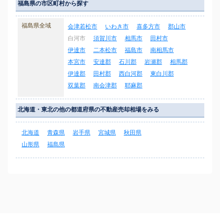
福島県の市区町村から探す
福島県全域
会津若松市
いわき市
喜多方市
郡山市
白河市
須賀川市
相馬市
田村市
伊達市
二本松市
福島市
南相馬市
本宮市
安達郡
石川郡
岩瀬郡
相馬郡
伊達郡
田村郡
西白河郡
東白川郡
双葉郡
南会津郡
耶麻郡
北海道・東北の他の都道府県の不動産売却相場をみる
北海道
青森県
岩手県
宮城県
秋田県
山形県
福島県