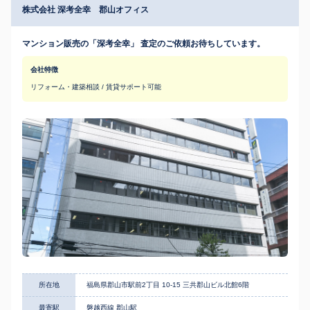
株式会社 深考全幸 郡山オフィス
マンション販売の「深考全幸」 査定のご依頼お待ちしています。
会社特徴
リフォーム・建築相談 / 賃貸サポート可能
所在地
福島県郡山市駅前2丁目 10-15 三共郡山ビル北館6階
最寄駅
磐越西線 郡山駅