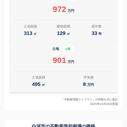
972
万円
土地面積
建物面積
築年数
313
129
33
㎡
㎡
年
土地
上昇 ↑
901
万円
土地面積
坪単価
495
8
㎡
万円
「不動産情報ライブラリ」の情報を元に集計
2025年10月29日更新
白河市の
不動産売却相場の推移