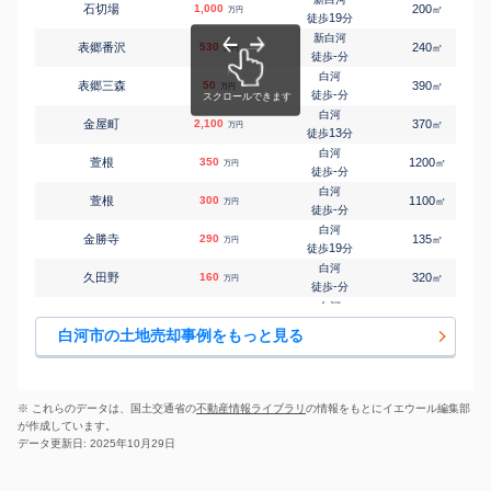
石切場
1,000
200
㎡
万円
白河
19
徒歩
分
㎡
㎡
中町
2,200
270
240
万円
3
徒歩
分
新白河
表郷番沢
530
240
㎡
万円
白河
-
徒歩
分
㎡
㎡
番士小路
380
115
55
万円
14
徒歩
分
白河
表郷三森
50
390
㎡
万円
白河
-
徒歩
分
㎡
㎡
東釜子
1,200
340
160
万円
-
徒歩
分
白河
金屋町
2,100
370
㎡
万円
新白河
13
徒歩
分
㎡
㎡
みさか
1,000
240
145
万円
-
徒歩
分
白河
萱根
350
1200
㎡
万円
白河
-
徒歩
分
㎡
㎡
向寺
550
320
210
万円
20
徒歩
分
白河
萱根
300
1100
㎡
万円
-
徒歩
分
白河
金勝寺
290
135
㎡
万円
19
徒歩
分
白河
久田野
160
320
㎡
万円
-
徒歩
分
白河
久田野
450
220
㎡
万円
-
徒歩
分
白河市の土地売却事例をもっと見る
新白河
転坂
2,300
420
㎡
万円
19
徒歩
分
白河
栄町
600
670
㎡
万円
21
徒歩
分
※ これらのデータは、国土交通省の
不動産情報ライブラリ
の情報をもとにイエウール編集部
白河
が作成しています。
士多町東
650
470
㎡
万円
14
徒歩
分
データ更新日: 2025年10月29日
新白河
白坂
130
180
㎡
万円
-
徒歩
分