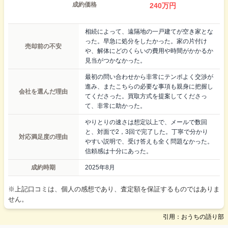
成約価格
240
万円
相続によって、遠隔地の一戸建てが空き家とな
った。早急に処分をしたかった。家の片付け
売却前の不安
や、解体にどのくらいの費用や時間がかかるか
見当がつかなかった。
最初の問い合わせから非常にテンポよく交渉が
進み、またこちらの必要な事項も親身に把握し
会社を選んだ理由
てくださった。買取方式を提案してくださっ
て、非常に助かった。
やりとりの速さは想定以上で、メールで数回
と、対面で2，3回で完了した。丁寧で分かり
対応満足度の理由
やすい説明で、受け答えも全く問題なかった。
信頼感は十分にあった。
成約時期
2025年8月
※上記口コミは、個人の感想であり、査定額を保証するものではありま
せん。
引用：おうちの語り部