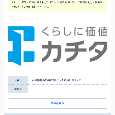
スピード査定 / 周りに知られずに売却 / 高齢者歓迎 / 買い取り制度あり / 住み替
え相談 / 古い物件も対応可
他...
所在地
福島県郡山市御前南6丁目138番地101号室
最寄駅
-
詳細を見る