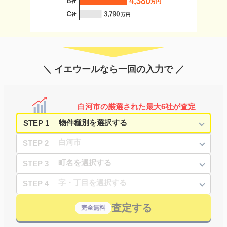
＼ イエウールなら一回の入力で ／
白河市の厳選された最大6社が査定
STEP 1
STEP 2
STEP 3
STEP 4
査定する
完全無料