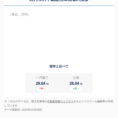
（単位：万円）
前年と比べて
一戸建て
土地
29.64
28.04
%
%
下降
↓
上昇
↑
※ これらのデータは、国土交通省の
不動産情報ライブラリ
をもとにイエウール編集部が作成
しています。
データ更新日: 2025年10月29日