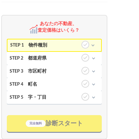
あなたの不動産、
査定価格はいくら？
物件種別
STEP 1
都道府県
STEP 2
市区町村
STEP 3
町名
STEP 4
字・丁目
STEP 5
診断スタート
完全無料