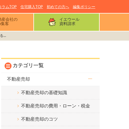
コラムTOP
住宅購入TOP
初めての方へ
編集ポリシー
動産会社の
イエウール
b集客
資料請求
..
カテゴリ一覧
不動産売却
不動産売却の基礎知識
不動産売却の費用・ローン・税金
不動産売却のコツ