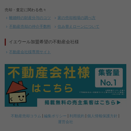
売却・査定に関わる色々
離婚時の財産分与のコツ
家の売却相場の調べ方
不動産売却の仲介手数料
住み替えローンについて
イエウール加盟希望の不動産会社様
不動産会社様専用サイト
050-5497-1577(平日10～18時)
不動産売却コラム
編集ポリシー
利用規約
個人情報保護方針
一人社長が売上3倍の理由
運営会社