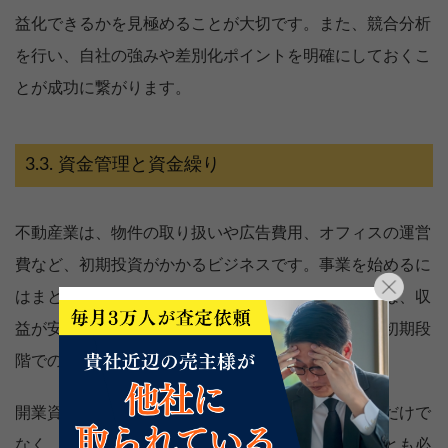
益化できるかを見極めることが大切です。また、競合分析
を行い、自社の強みや差別化ポイントを明確にしておくこ
とが成功に繋がります。
資金管理と資金繰り
不動産業は、物件の取り扱いや広告費用、オフィスの運営
費など、初期投資がかかるビジネスです。事業を始めるに
はまとまった資金が必要ですが、特に独立開業初期は、収
益が安定するまでに時間がかかります。そのため、初期段
階での資金管理が非常に重要です。
開業資金や運転資金を確保するためには、自己資金だけで
なく、銀行からの融資や助成金の活用を検討することも必