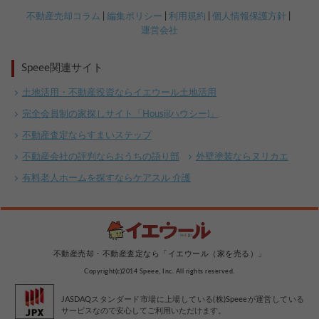
不動産売却コラム
編集ポリシー
利用規約
個人情報保護方針
運営会社
Speee関連サイト
土地活用・不動産投資ならイエウール土地活用
完全会員制の家探しサイト「Housii(ハウシー)」
不動産査定ならすまいステップ
不動産会社の評判ならおうちの語り部
外壁塗装ならヌリカエ
有料老人ホームを探すならケアスル 介護
不動産売却・不動産査定なら「イエウール（家を売る）」
Copyright(c)2014 Speee, Inc. All rights reserved.
JASDAQスタンダード市場に上場している(株)Speeeが運営している
サービスなので安心してご利用いただけます。