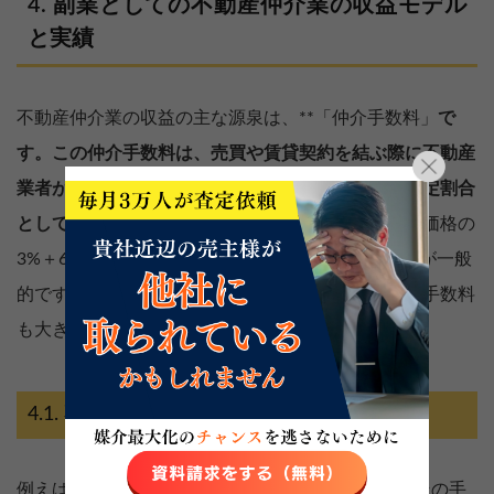
副業としての不動産仲介業の収益モデル
と実績
不動産仲介業の収益の主な源泉は、**「仲介手数料」
で
す。この仲介手数料は、売買や賃貸契約を結ぶ際に不動産
業者が受け取る報酬であり、通常は物件の価格の一定割合
として設定されています。特に売買の場合、
「売買価格の
3%＋6万円（税別）」**という形で計算されることが一般
的です。このため、物件の価格が高額になるほど、手数料
も大きくなり、高収入を得るチャンスが広がります。
不動産仲介の収益の仕組み
例えば、ある物件が3,000万円で売買された場合、その手