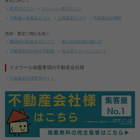
査定に関して
家査定のコツ
マンション査定のコツ
不動産一括査定のコツ
土地査定のコツ
不動産の評価額
売却・査定に関わる色々
離婚時の財産分与のコツ
家の売却相場の調べ方
不動産売却の仲介手数料
住み替えローンについて
イエウール加盟希望の不動産会社様
不動産会社様専用サイト