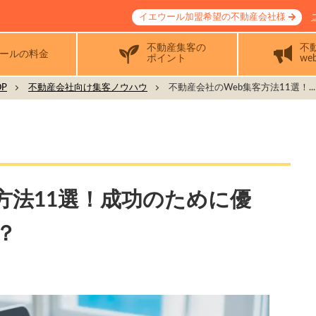
イエウール加盟希望の不動産会社様
不動産集客の
不
ールの料金
ポイント
we
P
不動産会社向け集客ノウハウ
不動産会社のWeb集客方法11選！...
方法11選！成功のために優
？