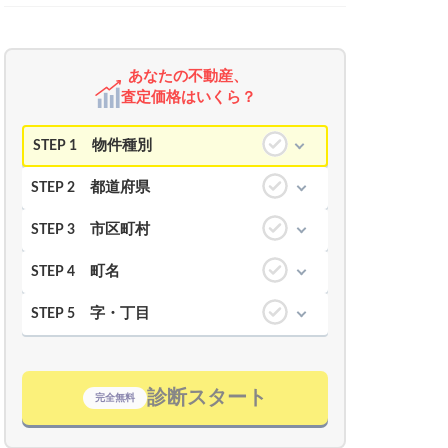
あなたの不動産、
査定価格はいくら？
物件種別
STEP 1
都道府県
STEP 2
市区町村
STEP 3
町名
STEP 4
字・丁目
STEP 5
診断スタート
完全無料