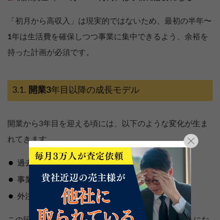
「初月から高収入」は現実的ではないため、最初の半年〜
1
年は生活費を確保しつつ事業に集中できるよう、余裕を
持った計画が必須です。
開業
3
年目以降の成長モデル
開業から3年目を迎える頃には、以下のような変化が生ま
れてきます。
過去の顧客からの紹介が発生しやすくなる
事業のリピート率が上がり、広告費を削減できる
外注やスタッフを活用して、対応件数が増やせる