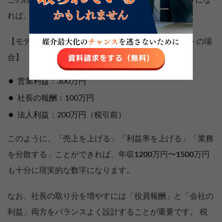
この段階で、月商500万円前後を安定して出せるようにな
れば、社長の年収も大きく上がります。
【モデルケース：月商500万円・経費率40パーセントの場
合】
営業利益：300万円
社長の報酬：100万円
法人利益：200万円（税引前）
このように、「売上を上げる」「利益率を上げる」「業務
を分散する」ことができれば、年収
1200
万円〜
1500
万円
も十分に現実的な数字になります。
なお、社長の取り分を増やすには「役員報酬」と「会社の
利益」両方をバランスよく設計することが重要です。 税