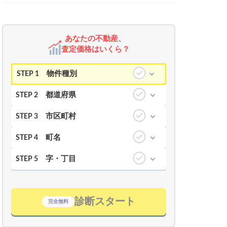
あなたの不動産、
査定価格はいくら？
物件種別
STEP 1
都道府県
STEP 2
市区町村
STEP 3
町名
STEP 4
字・丁目
STEP 5
診断スタート
完全無料