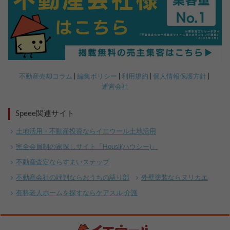
不動産売却コラム
編集ポリシー
利用規約
個人情報保護方針
運営会社
Speee関連サイト
土地活用・不動産投資ならイエウール土地活用
完全会員制の家探しサイト「Housii(ハウシー)」
不動産査定ならすまいステップ
不動産会社の評判ならおうちの語り部
外壁塗装ならヌリカエ
有料老人ホームを探すならケアスル 介護