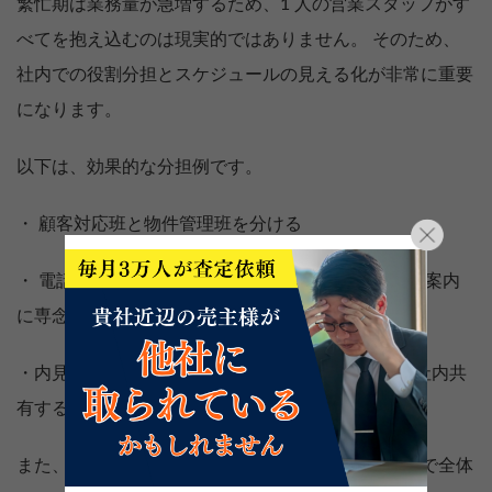
繁忙期は業務量が急増するため、1 人の営業スタッフがす
べてを抱え込むのは現実的ではありません。 そのため、
社内での役割分担とスケジュールの見える化が非常に重要
になります。
以下は、効果的な分担例です。
・ 顧客対応班と物件管理班を分ける
・ 電話やメール対応を事務スタッフに任せ、営業は案内
に専念する
・内見予約を Google カレンダーや予約システムで社内共
有する
また、管理職やリーダーが毎朝の短いミーティングで全体