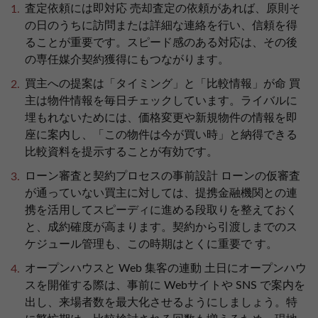
査定依頼には即対応 売却査定の依頼があれば、原則そ
の日のうちに訪問または詳細な連絡を行い、信頼を得
ることが重要です。スピード感のある対応は、その後
の専任媒介契約獲得にもつながります。
買主への提案は「タイミング」と「比較情報」が命 買
主は物件情報を毎日チェックしています。ライバルに
埋もれないためには、価格変更や新規物件の情報を即
座に案内し、「この物件は今が買い時」と納得できる
比較資料を提示することが有効です。
ローン審査と契約プロセスの事前設計 ローンの仮審査
が通っていない買主に対しては、提携金融機関との連
携を活用してスピーディに進める段取りを整えておく
と、成約確度が高まります。契約から引渡しまでのス
ケジュール管理も、この時期はとくに重要で す。
オープンハウスと Web 集客の連動 土日にオープンハウ
スを開催する際は、事前に Webサイトや SNS で案内を
出し、来場者数を最大化させるようにしましょう。特