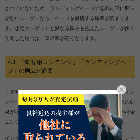
されていないため、ランディングページの記載内容に興味
がないユーザーなら、ページを離脱する確率が高まりま
す。想定ターゲットと異なる悩みを抱えたユーザーが多く
訪問した場合は、直帰率が高くなります。
「集客用コンテンツ」「ランディングペー
ジ」の両立が必要
「集客用のSEOコンテンツ」「成約率を上げるランディン
グページ」両方を掲載することで、効率的に販売促進の効
果が得られます。SEOコンテンツとは、Googleなどの検索
エンジンで上位表示されることを目的とした記事です。
インターネットでキーワードを打ち込み、SEOコンテンツ