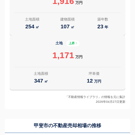
1,916
万円
土地面積
建物面積
築年数
254
107
23
㎡
㎡
年
土地
上昇 ↑
1,171
万円
土地面積
坪単価
347
12
㎡
万円
「不動産情報ライブラリ」の情報を元に集計
2026年04月27日更新
甲斐市の
不動産売却相場の推移