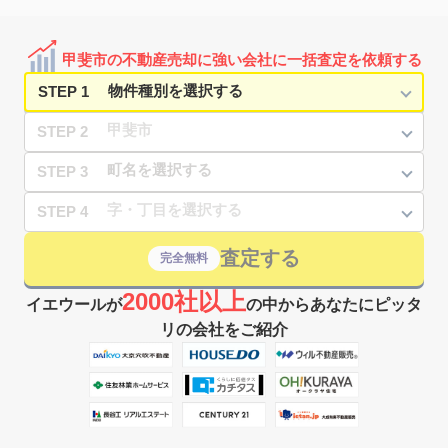
28
徒歩
分
甲斐市の不動産売却に強い会社に一括査定を依頼する
STEP 1
STEP 2
STEP 3
STEP 4
査定する
完全無料
2000社以上
イエウールが
の中からあなたにピッタ
リの会社をご紹介