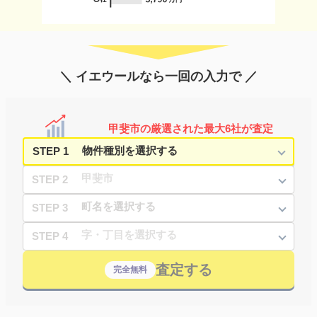
＼ イエウールなら一回の入力で ／
甲斐市の厳選された最大6社が査定
STEP 1
STEP 2
STEP 3
STEP 4
査定する
完全無料