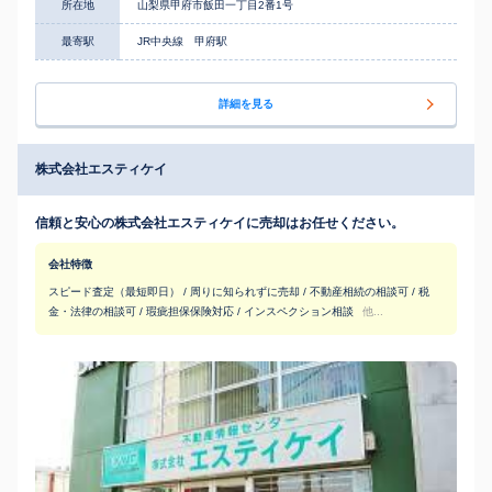
所在地
山梨県甲府市飯田一丁目2番1号
最寄駅
JR中央線 甲府駅
詳細を見る
株式会社エスティケイ
信頼と安心の株式会社エスティケイに売却はお任せください。
会社特徴
スピード査定（最短即日） / 周りに知られずに売却 / 不動産相続の相談可 / 税
金・法律の相談可 / 瑕疵担保保険対応 / インスペクション相談
他...