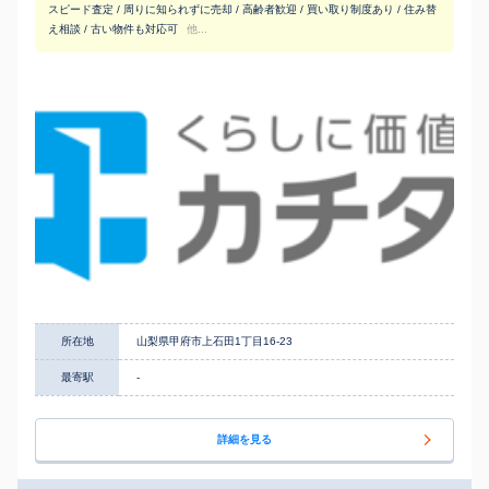
スピード査定 / 周りに知られずに売却 / 高齢者歓迎 / 買い取り制度あり / 住み替
え相談 / 古い物件も対応可
他...
所在地
山梨県甲府市上石田1丁目16-23
最寄駅
-
詳細を見る