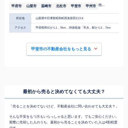
他...
甲府市
山梨市
韮崎市
北杜市
甲斐市
甲州市
所在地
山梨県中巨摩郡昭和町西条新田213-6
アクセス
甲府昭和ICから1．5km、JR身延線「常永」駅から2．7km
甲斐市の不動産会社をもっと見る
最初から売ると決めてなくても
大丈夫？
「売ることを決めてないけど、不動産会社に問い合わせても大丈夫？」
そんな不安をもつ方もいらっしゃると思います。でもご安心ください。
実際に売却した人のうち、最初から売ることを決めていた人は4割程度