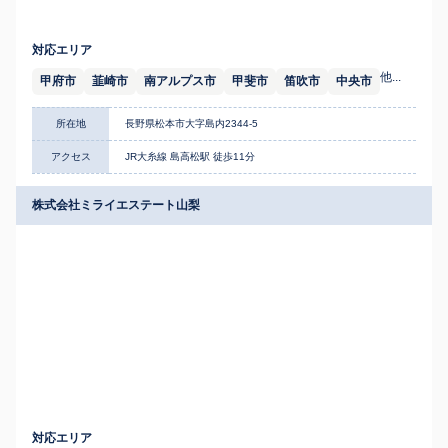
対応エリア
他...
甲府市
韮崎市
南アルプス市
甲斐市
笛吹市
中央市
所在地
長野県松本市大字島内2344-5
アクセス
JR大糸線 島高松駅 徒歩11分
株式会社ミライエステート山梨
対応エリア