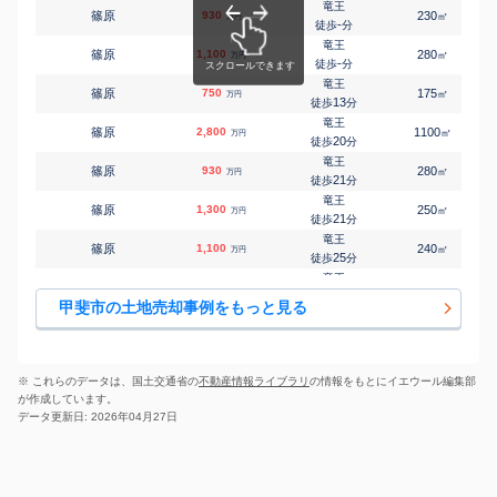
-
徒歩
分
竜王
篠原
930
230
㎡
万円
竜王
-
徒歩
分
㎡
㎡
西八幡
650
165
90
万円
-
徒歩
分
竜王
篠原
1,100
280
㎡
万円
竜王
-
徒歩
分
㎡
㎡
西八幡
1,500
120
70
万円
-
徒歩
分
竜王
篠原
750
175
㎡
万円
竜王
13
徒歩
分
㎡
㎡
万才
2,800
190
100
万円
-
徒歩
分
竜王
篠原
2,800
1100
㎡
万円
竜王
20
徒歩
分
㎡
㎡
万才
2,200
240
75
万円
-
徒歩
分
竜王
篠原
930
280
㎡
万円
竜王
21
徒歩
分
㎡
㎡
万才
3,000
200
100
万円
-
徒歩
分
竜王
篠原
1,300
250
㎡
万円
竜王
21
徒歩
分
㎡
㎡
竜王
1,500
125
70
万円
15
徒歩
分
竜王
篠原
1,100
240
㎡
万円
竜王
25
徒歩
分
㎡
㎡
竜王
400
125
70
万円
15
徒歩
分
竜王
篠原
1,000
240
㎡
万円
竜王
28
徒歩
分
㎡
㎡
竜王
2,800
170
100
甲斐市の土地売却事例をもっと見る
万円
15
徒歩
分
国母
玉川
1,000
230
㎡
万円
竜王
-
徒歩
分
㎡
㎡
竜王
800
195
130
万円
21
徒歩
分
竜王
天狗沢
1,600
420
㎡
万円
竜王
-
徒歩
分
㎡
㎡
竜王新町
1,000
590
45
※ これらのデータは、国土交通省の
不動産情報ライブラリ
の情報をもとにイエウール編集部
万円
14
徒歩
分
竜王
が作成しています。
富竹新田
700
330
㎡
万円
-
徒歩
分
データ更新日: 2026年04月27日
竜王
富竹新田
1,100
250
㎡
万円
-
徒歩
分
竜王
富竹新田
4,000
680
㎡
万円
21
徒歩
分