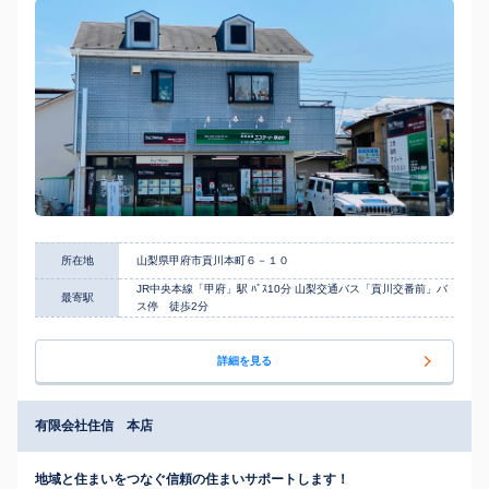
所在地
山梨県甲府市貢川本町６－１０
JR中央本線「甲府」駅 ﾊﾞｽ10分 山梨交通バス「貢川交番前」バ
最寄駅
ス停 徒歩2分
詳細を見る
有限会社住信 本店
地域と住まいをつなぐ信頼の住まいサポートします！