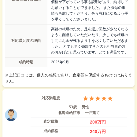
価格が下がっている事も説明があり、納得して
お願いすることができました。 また叔母の事
情も考慮してくださり、色々有利になるよう手
を尽くしてくださいました。
高齢の叔母のため、足を運ぶ回数が少なくなる
ように配慮していただいたり、少しでも叔母の
対応満足度の理由
手元にお金が残るよう手を尽くしていただきま
した。 とても早く売却できたのも担当者の方
のおかげだと思っています。とても満足です。
成約時期
2025年9月
※上記口コミは、個人の感想であり、査定額を保証するものではありま
せん。
対応満足度
53歳
男性
北海道函館市
一戸建て
査定価格
200
万円
成約価格
240
万円