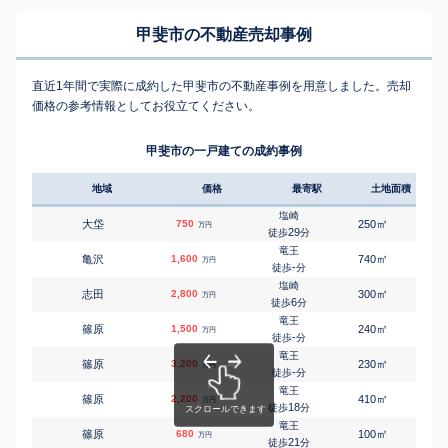
甲斐市の不動産売却事例
直近1年間で実際に成約した甲斐市の不動産事例を用意しました。売却
価格の参考情報としてお役立てください。
甲斐市の一戸建ての成約事例
地域
価格
最寄駅
土地面積
延床
塩崎
㎡
㎡
大垈
750
250
95
万円
29
徒歩
分
竜王
㎡
㎡
亀沢
1,600
740
145
万円
-
徒歩
分
塩崎
㎡
㎡
志田
2,800
300
80
万円
6
徒歩
分
竜王
㎡
㎡
篠原
1,500
240
135
万円
-
徒歩
分
竜王
㎡
㎡
篠原
3,200
230
105
万円
-
徒歩
分
竜王
㎡
㎡
篠原
2,200
410
150
万円
18
徒歩
分
竜王
㎡
㎡
篠原
680
100
105
万円
21
徒歩
分