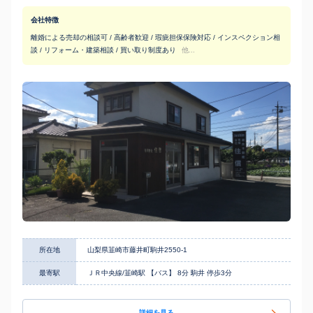
会社特徴
離婚による売却の相談可 / 高齢者歓迎 / 瑕疵担保保険対応 / インスペクション相
談 / リフォーム・建築相談 / 買い取り制度あり
他...
所在地
山梨県韮崎市藤井町駒井2550-1
最寄駅
ＪＲ中央線/韮崎駅 【バス】 8分 駒井 停歩3分
詳細を見る