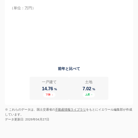
（単位：万円）
前年と比べて
一戸建て
土地
14.76
7.02
%
%
下降
↓
上昇
↑
※ これらのデータは、国土交通省の
不動産情報ライブラリ
をもとにイエウール編集部が作成
しています。
データ更新日: 2026年04月27日