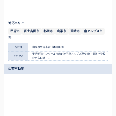
対応エリア
甲府市
富士吉田市
都留市
山梨市
韮崎市
南アルプス市
他...
所在地
山梨県甲府市貢川本町8-38
甲府昭和インターより約5分/甲府アルプス通り沿い/貢川小学校
アクセス
北門入口隣 ...
山芳不動産