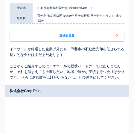
所在地
山梨県南都留郡富士河口湖町船津4960-1
富士急行線 河口湖 徒歩9分 富士急行線 富士急ハイランド 徒歩
最寄駅
12分
詳細を見る
イエウールが厳選した企業以外にも、甲斐市の不動産売却を任せられる
魅力的な会社はまだまだあります。
ここからご紹介するのはイエウールの提携パートナーではありません
が、それを踏まえても推薦したい、地域で確かな実績を持つ会社ばかり
です。 さらに選択肢を広げたいあなたは、ぜひ参考にしてください。
株式会社Grep Plus