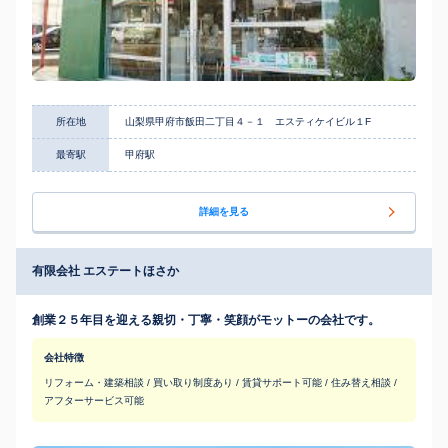
所在地
山梨県甲府市飯田二丁目４－１ エスティケイビル１F
最寄駅
甲府駅
詳細を見る
有限会社 エステートほさか
創業２５年目を迎える親切・丁寧・笑顔がモットーの会社です。
会社特徴
リフォーム・建築相談 / 買い取り制度あり / 賃貸サポート可能 / 住み替え相談 /
アフターサービス可能