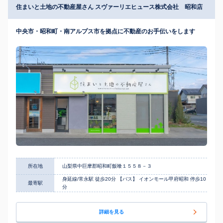
住まいと土地の不動産屋さん スヴァーリエヒュース株式会社 昭和店
中央市・昭和町・南アルプス市を拠点に不動産のお手伝いをします
所在地
山梨県中巨摩郡昭和町飯喰１５５８－３
身延線/常永駅 徒歩20分 【バス】 イオンモール甲府昭和 停歩10
最寄駅
分
詳細を見る