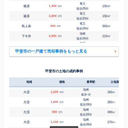
竜王
㎡
㎡
篠原
1,400
150
95
万円
26
徒歩
分
竜王
㎡
㎡
篠原
2,800
150
110
万円
29
徒歩
分
竜王
㎡
㎡
島上条
330
300
70
万円
29
徒歩
分
塩崎
㎡
㎡
下今井
4,900
210
130
万円
26
徒歩
分
竜王
㎡
㎡
富竹新田
2,000
140
75
万円
-
徒歩
分
甲斐市の一戸建て売却事例をもっと見る
竜王
㎡
㎡
富竹新田
1,500
270
175
万円
20
徒歩
分
竜王
㎡
㎡
富竹新田
2,000
190
135
万円
28
徒歩
分
甲斐市の土地の成約事例
竜王
㎡
㎡
中下条
2,300
330
90
万円
18
徒歩
分
地域
価格
最寄駅
土地面積
竜王
㎡
㎡
中下条
3,200
210
105
万円
19
徒歩
分
塩崎
大垈
1,200
260
㎡
万円
竜王
-
徒歩
分
㎡
㎡
中下条
350
195
85
万円
21
徒歩
分
塩崎
大垈
1,000
250
㎡
万円
竜王
28
徒歩
分
㎡
㎡
中下条
550
260
80
万円
23
徒歩
分
塩崎
大垈
850
490
㎡
万円
竜王
28
徒歩
分
㎡
㎡
長塚
530
185
105
万円
18
徒歩
分
塩崎
大垈
1,100
270
㎡
万円
常永
28
徒歩
分
㎡
㎡
西八幡
2,700
240
110
万円