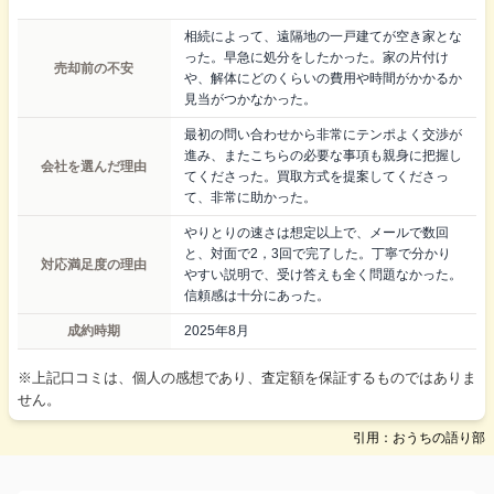
相続によって、遠隔地の一戸建てが空き家とな
った。早急に処分をしたかった。家の片付け
売却前の不安
や、解体にどのくらいの費用や時間がかかるか
見当がつかなかった。
最初の問い合わせから非常にテンポよく交渉が
進み、またこちらの必要な事項も親身に把握し
会社を選んだ理由
てくださった。買取方式を提案してくださっ
て、非常に助かった。
やりとりの速さは想定以上で、メールで数回
と、対面で2，3回で完了した。丁寧で分かり
対応満足度の理由
やすい説明で、受け答えも全く問題なかった。
信頼感は十分にあった。
成約時期
2025年8月
※上記口コミは、個人の感想であり、査定額を保証するものではありま
せん。
引用：おうちの語り部