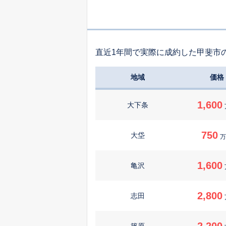
直近1年間で実際に成約した甲斐市
地域
価格
1,600
大下条
750
大垈
万
1,600
亀沢
2,800
志田
2,200
篠原