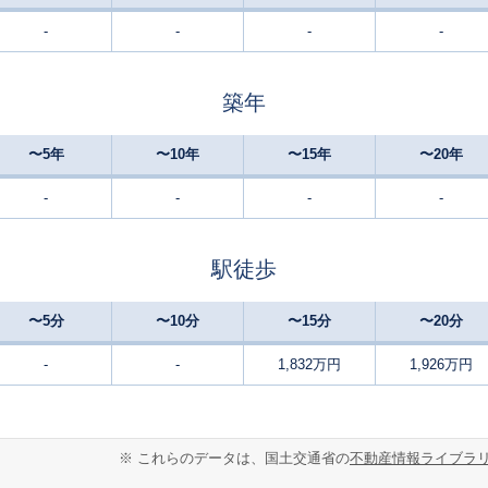
-
-
-
-
竜王
29
150
110
徒歩
分
㎡
万円
築年
竜王
29
300
70
徒歩
分
㎡
㎡
円
〜5年
〜10年
〜15年
〜20年
塩崎
26
210
130
徒歩
分
㎡
万円
-
-
-
-
竜王
-
140
75
徒歩
分
㎡
㎡
万円
駅徒歩
竜王
20
270
175
徒歩
分
㎡
万円
〜5分
〜10分
〜15分
〜20分
竜王
28
190
135
徒歩
分
㎡
-
-
1,832万円
1,926万円
万円
竜王
18
330
90
徒歩
分
㎡
㎡
万円
※ これらのデータは、国土交通省の
不動産情報ライブラ