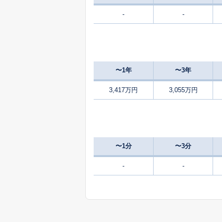
-
-
2,800
篠原
330
島上条
万
〜1年
〜3年
4,900
下今井
3,417万円
3,055万円
2,000
富竹新田
1,500
富竹新田
〜1分
〜3分
2,000
富竹新田
-
-
2,300
中下条