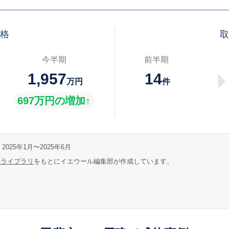
価格
取
今半期
前半期
1,957
14
万円
件
697万円の増加↑
2025年1月〜2025年6月
報ライブラリ
をもとにイエウール編集部が作成しています。