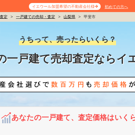
イエウール加盟希望の不動産会社様
初めての方へ
査定
>
一戸建ての売却・査定
>
山梨県
>
甲斐市
うちって、売ったらいくら？
の一戸建て売却査定ならイ
あなたの一戸建て、査定価格はいく