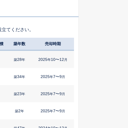
役立てください。
積
築年数
売却時期
28
2025
10〜12
㎡
築
年
年
月
34
2025
7〜9
築
年
年
月
23
2025
7〜9
㎡
築
年
年
月
2
2025
7〜9
築
年
年
月
47
2024
10〜12