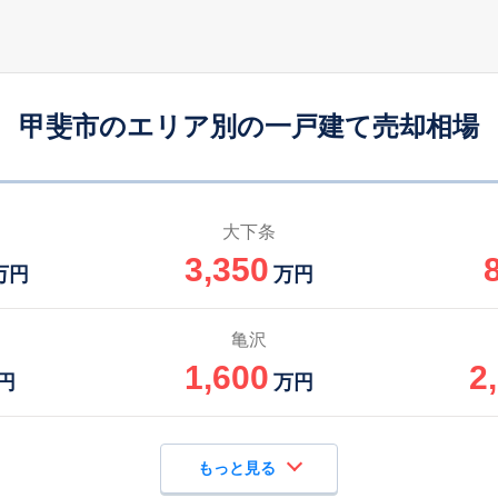
竜王
19
210
105
徒歩
分
㎡
万円
竜王
21
195
85
徒歩
分
㎡
㎡
円
甲斐市のエリア別の一戸建て売却相場
竜王
23
260
80
徒歩
分
㎡
㎡
円
竜王
18
185
105
徒歩
分
㎡
円
大下条
3,350
常永
-
240
110
万円
万円
徒歩
分
㎡
万円
竜王
-
165
90
亀沢
徒歩
分
㎡
㎡
円
1,600
2
円
万円
もっと見る