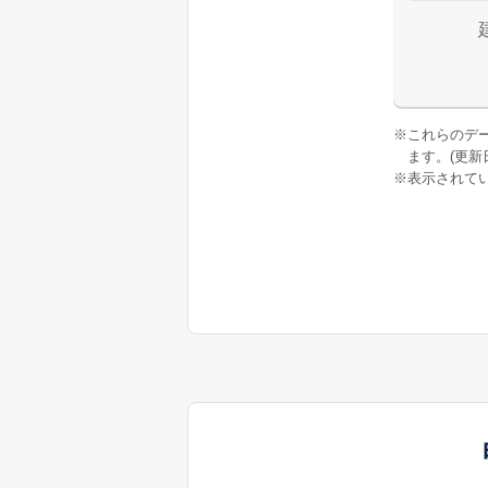
※
これらのデ
ます。(更新日:
※
表示されてい