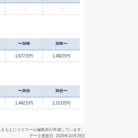
-
-
1
2025
4〜6
㎡
築
年
年
月
51
2025
1〜3
築
年
年
月
〜30年
30年〜
1
2025
7〜9
㎡
築
年
年
月
1,677万円
1,092万円
11
2025
10〜12
築
年
年
月
26
2025
10〜12
㎡
築
年
年
月
〜30分
30分〜
39
2025
10〜12
㎡
築
年
年
月
1,492万円
2,113万円
39
2025
4〜6
築
年
年
月
リ
をもとにイエウール編集部が作成しています。
データ更新日: 2025年10月29日