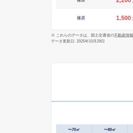
1,500
篠原
3,200
※ これらのデータは、国土交通省の
不動産情
篠原
データ更新日: 2025年10月29日
1,500
篠原
2,200
篠原
2,200
篠原
680
篠原
万
1,400
篠原
〜70㎡
〜80㎡