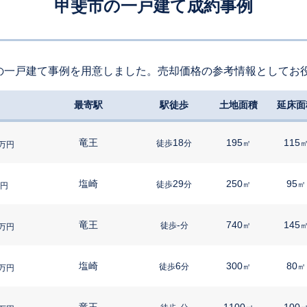
甲斐市の一戸建て成約事例
の一戸建て事例を用意しました。売却価格の参考情報としてお
最寄駅
駅徒歩
土地面積
延床面
竜王
18
195
115
徒歩
分
㎡
万円
塩崎
29
250
95
徒歩
分
㎡
㎡
円
竜王
-
740
145
徒歩
分
㎡
万円
塩崎
6
300
80
徒歩
分
㎡
㎡
万円
竜王
-
1100
100