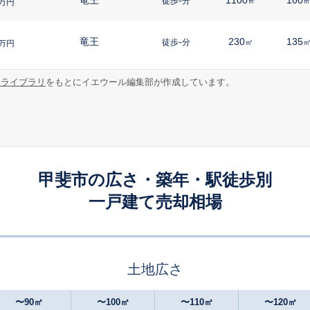
徒歩
分
㎡
万円
竜王
-
230
135
徒歩
分
㎡
万円
報ライブラリ
をもとにイエウール編集部が作成しています。
竜王
-
230
105
徒歩
分
㎡
万円
竜王
-
240
135
徒歩
分
㎡
万円
竜王
-
260
140
徒歩
分
㎡
万円
甲斐市の広さ・築年・駅徒歩別
一戸建て売却相場
竜王
18
410
150
徒歩
分
㎡
万円
竜王
21
100
105
徒歩
分
㎡
円
土地広さ
竜王
26
150
95
徒歩
分
㎡
㎡
万円
〜90㎡
〜100㎡
〜110㎡
〜120㎡