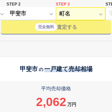
STEP 2
STEP 3
ST
査定する
完全無料
甲斐市
一戸建て売却相場
の
平均売却価格
2,062
万円