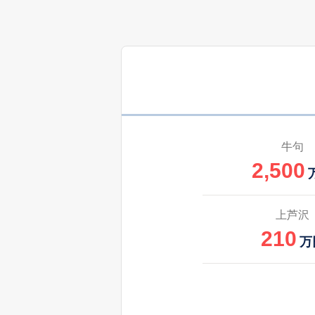
3,200
中下条
350
中下条
万
550
中下条
万
530
長塚
万
牛句
2,500
2,700
西八幡
650
西八幡
上芦沢
万
210
万