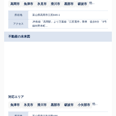
他...
高岡市
魚津市
氷見市
滑川市
黒部市
砺波市
所在地
富山県高岡市江尻846-1
JR各線「高岡駅」より万葉線「江尻電停」降車 徒歩8分 「8号
アクセス
線向野本町...
不動産の未来図
対応エリア
他...
魚津市
氷見市
滑川市
黒部市
砺波市
小矢部市
所在地
富山県滑川市北野486