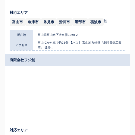
対応エリア
他...
富山市
魚津市
氷見市
滑川市
黒部市
砺波市
所在地
富山県富山市下大久保3260-2
富山ICから車で約23分 【バス】 富山地方鉄道「北陸電気工業
アクセス
前」 徒歩...
有限会社フジ創
対応エリア