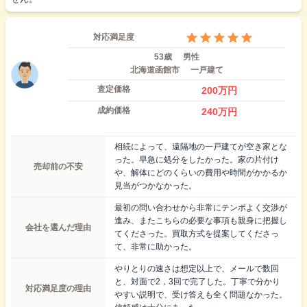
対応満足度
53歳
男性
北海道函館市
一戸建て
査定価格
200
万円
成約価格
240
万円
相続によって、遠隔地の一戸建てが空き家とな
った。早急に処分をしたかった。家の片付け
売却前の不安
や、解体にどのくらいの費用や時間がかかるか
見当がつかなかった。
最初の問い合わせから非常にテンポよく交渉が
進み、またこちらの必要な事項も親身に把握し
会社を選んだ理由
てくださった。買取方式を提案してくださっ
て、非常に助かった。
やりとりの速さは想定以上で、メールで数回
と、対面で2，3回で完了した。丁寧で分かり
対応満足度の理由
やすい説明で、受け答えも全く問題なかった。