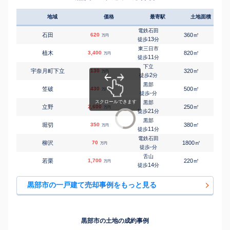
地域
価格
最寄駅
土地面積
延床
電鉄石田
㎡
㎡
石田
620
360
230
万円
13
徒歩
分
東三日市
㎡
㎡
植木
3,400
820
310
万円
11
徒歩
分
下立
㎡
㎡
宇奈月町下立
130
320
210
万円
2
徒歩
分
黒部
㎡
㎡
笠破
430
500
230
万円
-
徒歩
分
黒部
㎡
㎡
立野
2,600
250
115
万円
21
徒歩
分
黒部
㎡
㎡
堀切
350
380
110
万円
11
徒歩
分
電鉄石田
㎡
㎡
柳沢
70
1800
380
万円
-
徒歩
分
舌山
㎡
㎡
若栗
1,700
220
120
万円
14
徒歩
分
黒部市の一戸建て売却事例をもっと見る
黒部市の土地の成約事例