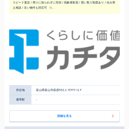
スピード査定 / 周りに知られずに売却 / 高齢者歓迎 / 買い取り制度あり / 住み替
え相談 / 古い物件も対応可
他...
所在地
富山県富山市萩原552-1 ｱｸｱﾏﾘｰﾝ1Ｆ
最寄駅
-
詳細を見る