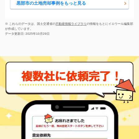
徒歩
分
黒部市の土地売却事例をもっと見る
東三日市
三日市
110
610
㎡
万円
2
徒歩
分
東三日市
三日市
1,200
650
㎡
万円
8
徒歩
分
※ これらのデータは、国土交通省の
不動産情報ライブラリ
の情報をもとにイエウール編集部
電鉄黒部
が作成しています。
三日市
840
250
㎡
万円
3
徒歩
分
データ更新日: 2025年10月29日
黒部
山田
21
175
㎡
万円
-
徒歩
分
若栗
若栗
1,300
1100
㎡
万円
13
徒歩
分