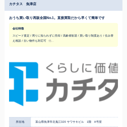
カチタス 魚津店
おうち買い取り再販全国No.1。直接買取だから早くて簡単です
会社特徴
スピード査定 / 周りに知られずに売却 / 高齢者歓迎 / 買い取り制度あり / 住み替
え相談 / 古い物件も対応可
他...
所在地
富山県魚津市北鬼江320 サワサキビル 1階 A号室