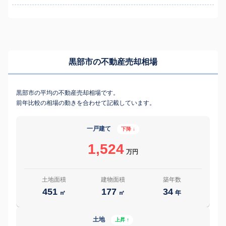
黒部市の不動産売却相場
黒部市の平均の不動産売却相場です。
前年比較の相場の動きを合わせて記載しています。
一戸建て
下降 ↓
1,524
万円
土地面積
建物面積
築年数
451
177
34
㎡
㎡
年
土地
上昇 ↑