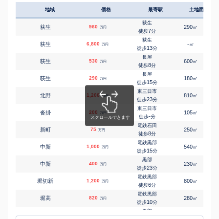
地域
価格
最寄駅
土地面積
荻生
荻生
960
290
㎡
万円
7
徒歩
分
荻生
荻生
6,800
-
㎡
万円
13
徒歩
分
長屋
荻生
530
600
㎡
万円
8
徒歩
分
長屋
荻生
290
180
㎡
万円
15
徒歩
分
東三日市
北野
1,200
810
㎡
万円
23
徒歩
分
東三日市
沓掛
200
105
㎡
万円
-
徒歩
分
電鉄石田
新町
75
250
㎡
万円
8
徒歩
分
電鉄黒部
中新
1,000
540
㎡
万円
15
徒歩
分
黒部
中新
400
230
㎡
万円
23
徒歩
分
電鉄黒部
堀切新
1,200
800
㎡
万円
6
徒歩
分
電鉄黒部
堀高
820
280
㎡
万円
10
徒歩
分
黒部
前沢
380
145
㎡
万円
15