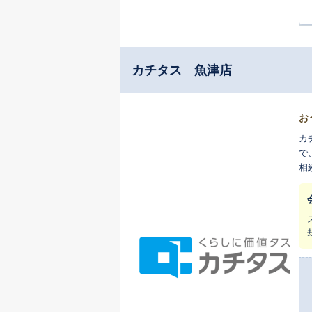
カチタス 魚津店
お
カ
で
相
ち