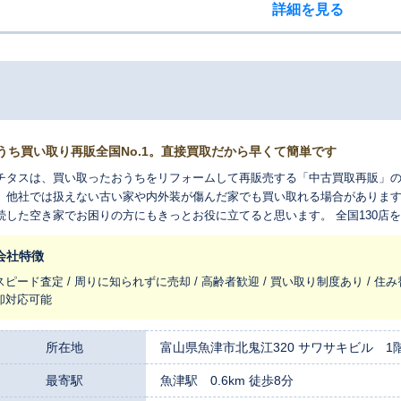
詳細を見る
うち買い取り再販全国No.1。直接買取だから早くて簡単です
チタスは、買い取ったおうちをリフォームして再販売する「中古買取再販」の
、他社では扱えない古い家や内外装が傷んだ家でも買い取れる場合があります
続した空き家でお困りの方にもきっとお役に立てると思います。 全国130店
を生まれ変わらせ、長く住みつなぐお手伝いをさせてください。
会社特徴
スピード査定 / 周りに知られずに売却 / 高齢者歓迎 / 買い取り制度あり / 住み
却対応可能
所在地
富山県魚津市北鬼江320 サワサキビル 1
最寄駅
魚津駅 0.6km 徒歩8分