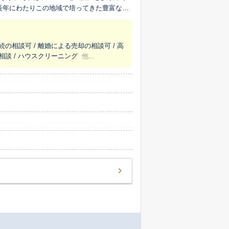
の変化や「生の情報」。これらを活かすこと
ただける査定価格をご提示します。特に、
をお寄せいただいております。 私たち
続の相談可 / 離婚による売却の相談可 / 高
動産の売却は、お客様の人生にとって大きな
相談 / ハウスクリーニング
他...
と考えています。「こんな初歩的なことを聞
寧に、ご納得いただけるまで何度でもご説明
でも相談できた」というお声が、私たちの何
を事務的に進めるのではなく、お客様の想い