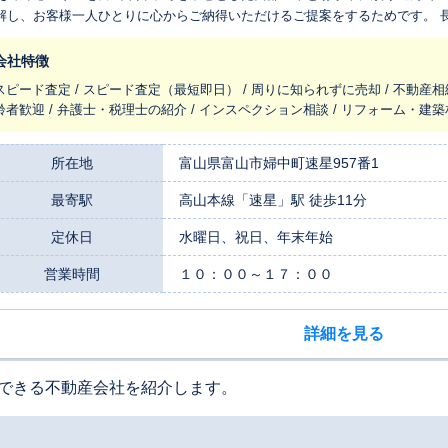
し、お客様一人ひとりに心からご納得いただけるご提案をするためです。 長年にわたりこの地域で培ってきた豊富な取
実績や独自のつながり。そして、社員がこの街で暮らすからこそわかる日々
、データだけでは測れない土地の魅力や価値を最大限に引き出し、ご納得い
会社特徴
々受け継がれてきた土地やご実家、中古戸建ての売却では、多くのお客様から信頼
スピード査定 / スピード査定（最短即日） / 周りに知られずに売却 / 不動産相
何よりも大切にしているのは「お客様を第一に考える」という姿勢です。不
齢者歓迎 / 弁護士・税理士の紹介 / インスペクション相談 / リフォーム・建築
目です。だからこそ、私たちは専門家である前に、良き相談相手でありたい
てもいいのだろうか」といったささいなご質問やご不安にも、一つひとつ丁
ます。お客様からいただく「安心して任せられた」「話しやすい雰囲気で何
所在地
富山県富山市婦中町速星957番1
ハウスドゥという全国的な知名度がもたらす安心感と、地元企業ならではの温かく、きめ細やかな対応。
最寄駅
高山本線「速星」駅 徒歩11分
の両方を兼ね備えているのが、私たちの大きな強みです。売却という手続き
り添い、新しい未来への一歩を心を込めてお手伝いします。 売却に関するお悩みやご希望は、どうぞお気軽にご相談く
定休日
水曜日、祝日、年末年始
さい。お会いできる日を心よりお待ちしております。
営業時間
１０：００～１７：００
詳細を見る
できる不動産会社を紹介します。