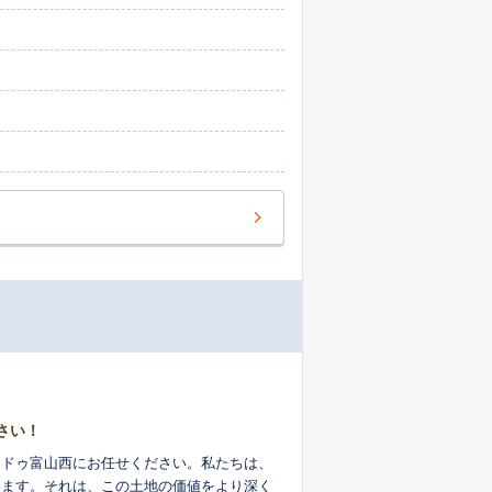
士といった各分野の専門家と緊密に連携して
スタッフや女性スタッフが、お客様一人ひと
しかし、私たちの役目はそれだけではありま
かという点から一緒に考えさせていただきま
大切な一歩を、地域を知り尽くした私たちが
さい！
スドゥ富山西にお任せください。私たちは、
います。それは、この土地の価値をより深く