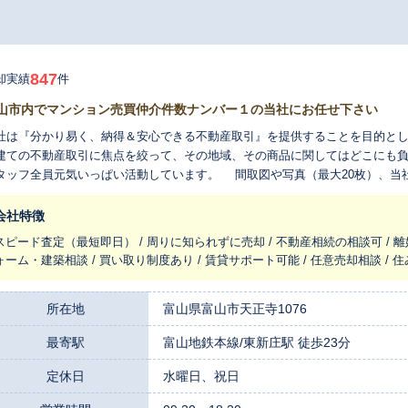
847
却実績
件
山市内でマンション売買仲介件数ナンバー１の当社にお任せ下さい
社は『分かり易く、納得＆安心できる不動産取引』を提供することを目的と
建ての不動産取引に焦点を絞って、その地域、その商品に関してはどこにも
タッフ全員元気いっぱい活動しています。 間取図や写真（最大20枚）、当社独
く、年間１０００万円以上の広告費を使ってスピーディーに不動産情報をお伝えします！ 【当社のお客
】 ●宅地建物取引主任士の資格保有者 ●売買仲介営業5年以上経験 ●累計10
会社特徴
験有 ＊全てに該当 【知識やスタンス】 ●報告・連絡・相談を徹底でき、コミュニケーション能力が高い ●物件
スピード査定（最短即日） / 周りに知られずに売却 / 不動産相続の相談可 / 離
周辺環境について熟知している ●不動産売却に関しての法律や税金、控除に関
ォーム・建築相談 / 買い取り制度あり / 賃貸サポート可能 / 任意売却相談 / 
での道筋を描き、安易な値下げをしない 土・日も営業してお
所在地
富山県富山市天正寺1076
最寄駅
富山地鉄本線/東新庄駅 徒歩23分
定休日
水曜日、祝日