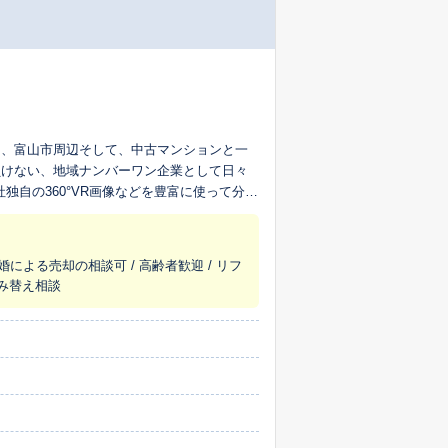
し、富山市周辺そして、中古マンションと一
負けない、地域ナンバーワン企業として日々
自の360°VR画像などを豊富に使って分り
様対応者の選定基
0件以上の売買仲介実績 ●市場相場よりも高値で
婚による売却の相談可 / 高齢者歓迎 / リフ
しての知識を持っている ●物件ごとに売却ま
住み替え相談
りますので、お気軽にお立ち寄り下さい。