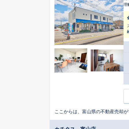
理解
引
で
代
が
節
い
し
よりの励みです。 
こ
に寄
だ
ここからは、富山県の不動産売却が