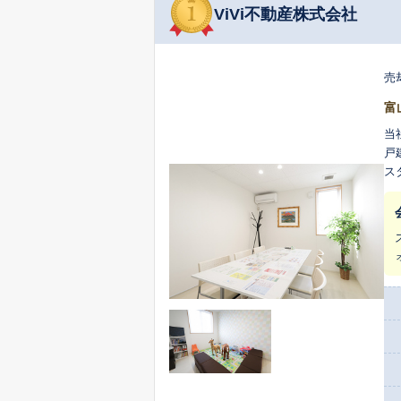
ViVi不動産株式会社
売
富
当
戸
ス
易
準
販売した経
の