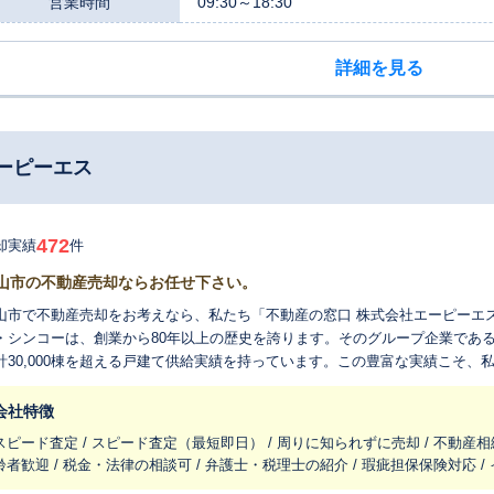
営業時間
09:30～18:30
詳細を見る
ーピーエス
472
却実績
件
山市の不動産売却ならお任せ下さい。
山市で不動産売却をお考えなら、私たち「不動産の窓口 株式会社エーピーエ
・シンコーは、創業から80年以上の歴史を誇ります。そのグループ企業であ
計30,000棟を超える戸建て供給実績を持っています。この豊富な実績こそ
まいづくりに貢献してきた信頼の証です。地域と共に歩んできた歴史と経験が、私たちの強み
から選ばれる理由は、その確かな実績にあります。多くのお客様から大切な
会社特徴
頼が私たちの実績につながっています。豊富な販売力と迅速な対応で、お客
スピード査定 / スピード査定（最短即日） / 周りに知られずに売却 / 不動産相
の所有者様へとつなぐお手伝いをいたします。 売却の理由は、お客様の数だけ存在します。私たちは、一般的な戸建
齢者歓迎 / 税金・法律の相談可 / 弁護士・税理士の紹介 / 瑕疵担保保険対応 
や土地の売買はもちろん、相続に伴う複雑な手続き、活用が難しい空き家の