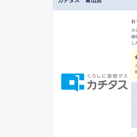
カチタス 富山店
お
カ
他
し
ま