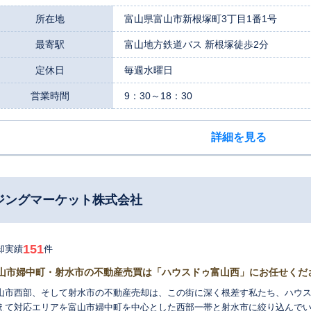
った専門知識を要するご相談を得意としています。弁護士、司法書士、税理
り、法律や税金に関するお悩みも一括してご相談いただけます。経験豊富な
所在地
富山県富山市新根塚町3丁目1番1号
ご事情に親身に寄り添い、最適な解決策をご提案します。 査定においては、長年培った知識や経験と、グループが持つ
最寄駅
富山地方鉄道バス 新根塚徒歩2分
富な物件データをもとに、市場の動向を的確に捉えた価格をご提示します。
ん。お客様のご希望や将来設計を丁寧にお伺いし、売却が最善の選択肢なの
定休日
毎週水曜日
。富山市の不動産のことなら、どんな些細なことでも構いません。お客様の
全力でサポートいたします。 まずはお気軽にご相談ください。
営業時間
9：30～18：30
詳細を見る
ジングマーケット株式会社
151
却実績
件
山市婦中町・射水市の不動産売買は「ハウスドゥ富山西」にお任せくだ
山市西部、そして射水市の不動産売却は、この街に深く根差す私たち、ハウ
えて対応エリアを富山市婦中町を中心とした西部一帯と射水市に絞り込んで