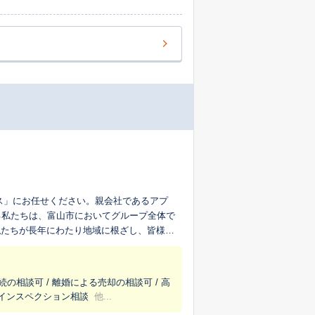
ス」にお任せください。親会社であるアプ
る私たちは、富山市においてグループ全体で
、私たちが長年にわたり地域に根ざし、皆様の
です。 私たちが多くのお客
不動産の売却をお任せいただいており、その
様の大切な資産を一日でも早く、より良い条
続の相談可 / 離婚による売却の相談可 / 高
/ インスペクション相談
他...
管理・売却、離婚時の財産分与、任意売却と