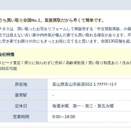
うち買い取り全国No.1。直接買取だから早くて簡単です。
チタスは、買い取ったお宅をリフォームして再販売する「中古買取再販」の
社では扱えない古い家や内外装が傷んだ家でも買い取れる場合があります。
た空き家でお困りの方にもきっとお役に立てると思います。全国130店舗を
れ変わらせ、長く住みつなぐお手伝いをさせてください。
会社特徴
スピード査定 / 周りに知られずに売却 / 高齢者歓迎 / 買い取り制度あり / 住み
却対応可能
所在地
富山県富山市萩原552-1 ｱｸｱﾏﾘｰﾝ1Ｆ
最寄駅
-
定休日
毎週水曜、第一・第三・第五火曜
営業時間
9:00～18:00