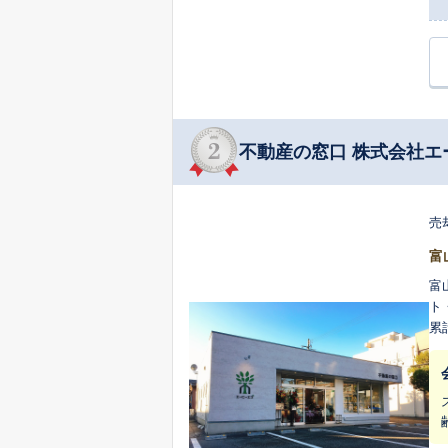
不動産の窓口 株式会社エ
売
富
富
ト
累
住
様
信
件で次
て