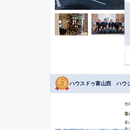
い
お
りの
豊
せ
す
ハウスドゥ富山西 ハウ
売
富
富
あ