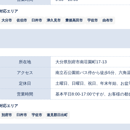
対応エリア
大分市
佐伯市
臼杵市
津久見市
豊後高田市
宇佐市
由布市
所在地
大分県別府市南荘園町17-13
アクセス
南立石公園前バス停から徒歩5分、六角
定休日
土曜日、日曜日、祝日、年末年始、お盆
営業時間
基本平日8:00-17:00ですが、お客様の
対応エリア
別府市
臼杵市
宇佐市
速見郡日出町