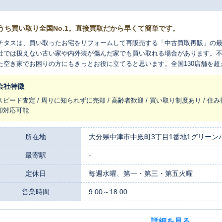
うち買い取り全国No.1。直接買取だから早くて簡単です。
チタスは、買い取ったお宅をリフォームして再販売する「中古買取再販」の
社では扱えない古い家や内外装が傷んだ家でも買い取れる場合があります。
た空き家でお困りの方にもきっとお役に立てると思います。全国130店舗を
れ変わらせ、長く住みつなぐお手伝いをさせてください。
会社特徴
スピード査定 / 周りに知られずに売却 / 高齢者歓迎 / 買い取り制度あり / 住み
却対応可能
所在地
大分県中津市中殿町3丁目1番地1グリーンパ
最寄駅
-
定休日
毎週水曜、第一・第三・第五火曜
営業時間
9:00～18:00
詳細を見る