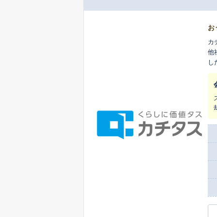
お
カ
他
し
ま