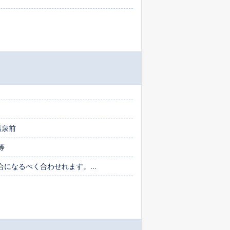
温泉前
等
都合になるべく合わせれます。...