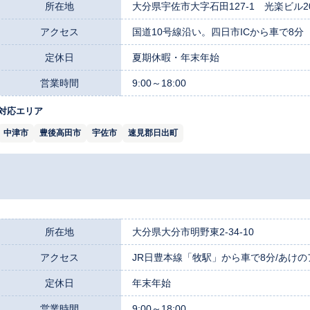
所在地
大分県宇佐市大字石田127-1 光楽ビル2
アクセス
国道10号線沿い。四日市ICから車で8分
定休日
夏期休暇・年末年始
営業時間
9:00～18:00
対応エリア
中津市
豊後高田市
宇佐市
速見郡日出町
所在地
大分県大分市明野東2-34-10
アクセス
JR日豊本線「牧駅」から車で8分/あけ
定休日
年末年始
営業時間
9:00～18:00