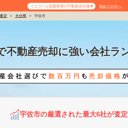
イエウール加盟希望の不動産会社様
初めての方へ
査定
>
大分県
>
宇佐市
で不動産売却に強い会社ラ
宇佐市の厳選された最大6社が査定