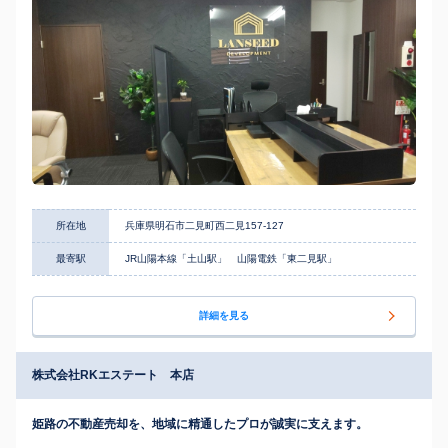
所在地
兵庫県明石市二見町西二見157-127
最寄駅
JR山陽本線「土山駅」 山陽電鉄「東二見駅」
詳細を見る
株式会社RKエステート 本店
姫路の不動産売却を、地域に精通したプロが誠実に支えます。