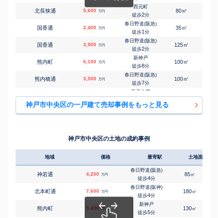
西元町
㎡
㎡
北長狭通
5,600
80
105
万円
2
徒歩
分
春日野道(阪急)
㎡
㎡
国香通
2,400
35
100
万円
1
徒歩
分
春日野道(阪急)
㎡
㎡
国香通
3,900
125
115
万円
2
徒歩
分
新神戸
㎡
㎡
熊内町
6,100
100
220
万円
8
徒歩
分
春日野道(阪急)
㎡
㎡
熊内橋通
3,500
100
165
万円
7
徒歩
分
王子公園
㎡
㎡
坂口通
5,900
145
220
万円
8
徒歩
分
神戸市中央区の一戸建て売却事例をもっと見る
春日野道(阪急)
㎡
㎡
東雲通
3,400
45
90
万円
5
徒歩
分
花隈
㎡
㎡
下山手通
6,000
95
110
万円
3
徒歩
分
神戸市中央区の土地の成約事例
花隈
㎡
㎡
下山手通
2,900
70
105
万円
6
徒歩
分
地域
価格
最寄駅
土地面積
花隈
㎡
㎡
下山手通
2,600
35
60
万円
6
徒歩
分
春日野道(阪急)
神若通
4,200
85
1
㎡
万円
県庁前(兵庫)
4
徒歩
分
㎡
㎡
諏訪山町
2,000
185
160
万円
9
徒歩
分
春日野道(阪神)
北本町通
7,600
180
1
㎡
万円
春日野道(阪急)
4
徒歩
分
㎡
㎡
大日通
5,100
80
80
万円
4
徒歩
分
新神戸
熊内町
5,400
130
1
㎡
万円
灘
5
徒歩
分
㎡
㎡
大日通
1,400
50
65
万円