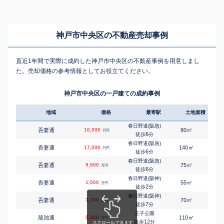
神戸市中央区の不動産売却事例
直近1年間で実際に成約した神戸市中央区の不動産事例を用意しまし
た。売却価格の参考情報としてお役立てください。
神戸市中央区の一戸建ての成約事例
地域
価格
最寄駅
土地面積
延床
春日野道(阪急)
㎡
㎡
吾妻通
10,000
80
45
万円
6
徒歩
分
春日野道(阪急)
㎡
㎡
吾妻通
17,000
140
25
万円
6
徒歩
分
春日野道(阪急)
㎡
㎡
吾妻通
9,500
75
115
万円
6
徒歩
分
春日野道(阪神)
㎡
㎡
吾妻通
1,500
55
80
万円
2
徒歩
分
春日野道(阪神)
㎡
㎡
吾妻通
3,700
70
45
万円
7
徒歩
分
王子公園
㎡
㎡
籠池通
5,300
110
70
万円
12
徒歩
分