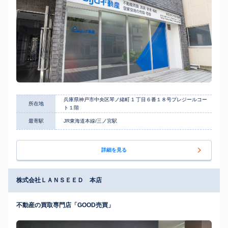
兵庫県神戸市中央区琴ノ緒町 1 丁目６番１８号プレジールコー
所在地
ト１階
最寄駅
JR東海道本線/三ノ宮駅
詳細を見る
株式会社ＬＡＮＳＥＥＤ 本店
不動産の買取専門店「GOOD売買」