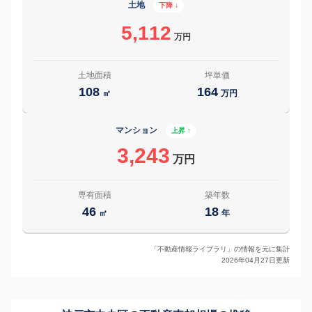
土地
下降 ↓
5,112
万円
土地面積
坪単価
108
164
㎡
万円
マンション
上昇 ↑
3,243
万円
専有面積
築年数
46
18
㎡
年
「不動産情報ライブラリ」の情報を元に集計
2026年04月27日更新