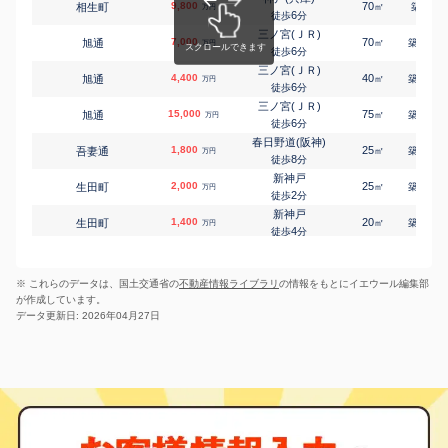
9,800
70
7
相生町
㎡
築
年
万円
6
徒歩
分
三ノ宮(ＪＲ)
7,000
70
12
旭通
㎡
築
年
万円
6
徒歩
分
三ノ宮(ＪＲ)
4,400
40
13
旭通
㎡
築
年
万円
6
徒歩
分
三ノ宮(ＪＲ)
15,000
75
12
旭通
㎡
築
年
万円
6
徒歩
分
春日野道(阪神)
1,800
25
16
吾妻通
㎡
築
年
万円
8
徒歩
分
新神戸
2,000
25
17
生田町
㎡
築
年
万円
2
徒歩
分
新神戸
1,400
20
21
生田町
㎡
築
年
万円
4
徒歩
分
新神戸
1,900
25
13
生田町
㎡
築
年
万円
4
徒歩
分
※ これらのデータは、国土交通省の
不動産情報ライブラリ
の情報をもとにイエウール編集部
三ノ宮(ＪＲ)
2,200
20
8
磯上通
㎡
築
年
万円
が作成しています。
5
徒歩
分
データ更新日: 2026年04月27日
三ノ宮(ＪＲ)
2,100
20
7
磯上通
㎡
築
年
万円
5
徒歩
分
三ノ宮(ＪＲ)
2,100
20
8
磯上通
㎡
築
年
万円
9
徒歩
分
三ノ宮(ＪＲ)
1,900
20
7
磯上通
㎡
築
年
万円
10
徒歩
分
三ノ宮(ＪＲ)
2,100
20
8
磯上通
㎡
築
年
万円
10
徒歩
分