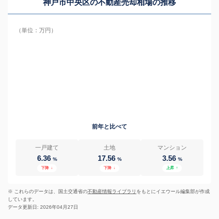
神戸市中央区の
不動産売却相場の推移
（単位：万円）
前年と比べて
一戸建て
土地
マンション
6.36
17.56
3.56
%
%
%
下降
↓
下降
↓
上昇
↑
※ これらのデータは、国土交通省の
不動産情報ライブラリ
をもとにイエウール編集部が作成
しています。
データ更新日: 2026年04月27日