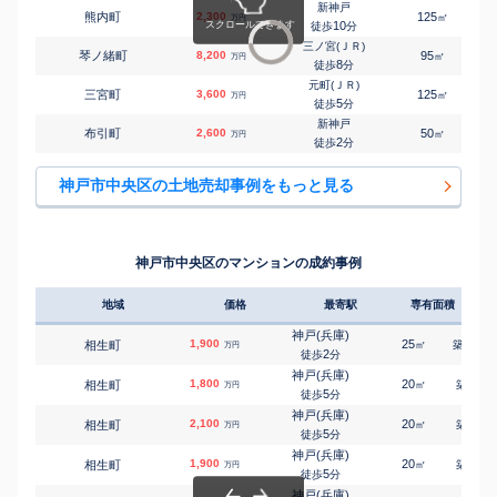
8
徒歩
分
新神戸
熊内町
2,300
125
㎡
万円
高速神戸
10
徒歩
分
㎡
㎡
橘通
4,300
95
135
万円
3
徒歩
分
三ノ宮(ＪＲ)
琴ノ緒町
8,200
95
2
㎡
万円
春日野道(阪急)
8
徒歩
分
㎡
㎡
筒井町
200
40
45
万円
4
徒歩
分
元町(ＪＲ)
三宮町
3,600
125
㎡
万円
大倉山(兵庫)
5
徒歩
分
㎡
㎡
中山手通
1,000
45
75
万円
5
徒歩
分
新神戸
布引町
2,600
50
1
㎡
万円
県庁前(兵庫)
2
徒歩
分
㎡
㎡
中山手通
6,600
165
170
万円
9
徒歩
分
王子公園
神戸市中央区の土地売却事例をもっと見る
㎡
㎡
野崎通
5,900
85
130
万円
13
徒歩
分
花隈
㎡
㎡
花隈町
4,300
105
110
万円
2
徒歩
分
県庁前(兵庫)
神戸市中央区のマンションの成約事例
㎡
㎡
再度筋町
440
450
150
万円
15
徒歩
分
灘
㎡
㎡
宮本通
6,300
70
130
地域
価格
最寄駅
専有面積
築年
万円
8
徒歩
分
神戸(兵庫)
1,900
25
16
相生町
㎡
築
年
万円
2
徒歩
分
神戸(兵庫)
1,800
20
6
相生町
㎡
築
年
万円
5
徒歩
分
神戸(兵庫)
2,100
20
6
相生町
㎡
築
年
万円
5
徒歩
分
神戸(兵庫)
1,900
20
5
相生町
㎡
築
年
万円
5
徒歩
分
神戸(兵庫)