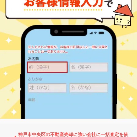
三ノ宮(ＪＲ)
1,800
55
19
磯上通
㎡
築
年
万円
11
徒歩
分
三ノ宮(ＪＲ)
1,500
35
19
磯上通
㎡
築
年
万円
11
徒歩
分
三ノ宮(ＪＲ)
6,000
90
17
磯上通
㎡
築
年
万円
11
徒歩
分
三ノ宮(ＪＲ)
3,400
55
28
磯上通
㎡
築
年
万円
12
徒歩
分
三ノ宮(ＪＲ)
5,600
65
21
磯辺通
㎡
築
年
万円
9
徒歩
分
三ノ宮(ＪＲ)
3,800
55
20
磯辺通
㎡
築
年
万円
9
徒歩
分
三ノ宮(ＪＲ)
3,700
40
21
磯辺通
㎡
築
年
万円
9
徒歩
分
三ノ宮(ＪＲ)
3,200
40
21
磯辺通
㎡
築
年
万円
9
徒歩
分
三ノ宮(ＪＲ)
9,000
100
21
磯辺通
㎡
築
年
万円
9
徒歩
分
三ノ宮(ＪＲ)
3,400
40
21
磯辺通
㎡
築
年
万円
9
徒歩
分
三ノ宮(ＪＲ)
3,500
50
20
磯辺通
㎡
築
年
万円
9
徒歩
分
三ノ宮(ＪＲ)
1,400
15
26
磯辺通
㎡
築
年
万円
10
徒歩
分
神戸市中央区の不動産売却に強い会社に一括査定を依