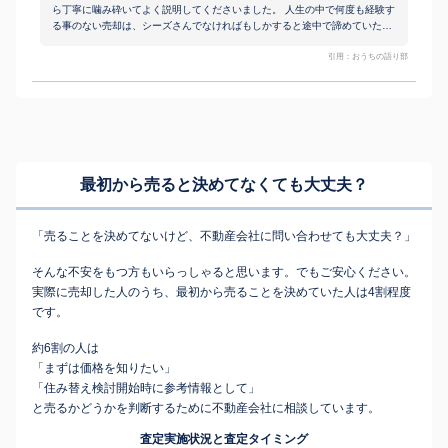
ら丁寧に噛み砕いてよく説明してくださいました。 人生の中で何度も経験す
る事のない売却は、シーズさんでなければもしかすると途中で諦めていたか
もしれません。 途中も、私のいまの考えを擦り合わせしてくださり、とても
安心できました。 むしろ売却が済んだ今、今後シーズ不動産との関係がなく
引用：おうちの語り部
なるのが、とても寂しく感じると思います。 時には背中を押してくださった
り、仕事上なかなか連絡のレスポンスがズレる私に合わせて対応してくださ
ったのも有り難かったです。不満点は担当の方に対しては一切ありません！
素敵なチームでした！
最初から売ると決めてなくても
大丈夫？
「売ることを決めてないけど、不動産会社に問い合わせても大丈夫？」
そんな不安をもつ方もいらっしゃると思います。でもご安心ください。
実際に売却した人のうち、最初から売ることを決めていた人は4割程度
です。
約6割の人は
「まずは価格を知りたい」
「住み替え検討開始時に参考情報として」
と売るかどうかを判断するために不動産会社に相談しています。
査定実施状況と査定タイミング