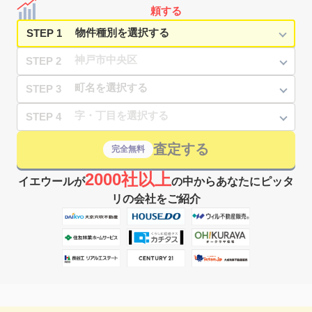
三ノ宮(ＪＲ)
1,400
15
25
磯辺通
㎡
築
年
万円
頼する
10
徒歩
分
STEP 1
STEP 2
STEP 3
STEP 4
査定する
完全無料
2000社以上
イエウールが
の中からあなたにピッタ
リの会社をご紹介