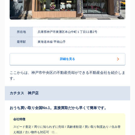
所在地
兵庫県神戸市東灘区本山中町１丁目11番2号
最寄駅
東海道本線 甲南山手
詳細を見る
ここからは、神戸市中央区の不動産売却ができる不動産会社を紹介しま
す。
カチタス 神戸店
おうち買い取り全国No.1。直接買取だから早くて簡単です。
会社特徴
スピード査定 / 周りに知られずに売却 / 高齢者歓迎 / 買い取り制度あり / 住み替
え相談 / 古い物件も対応可
他...