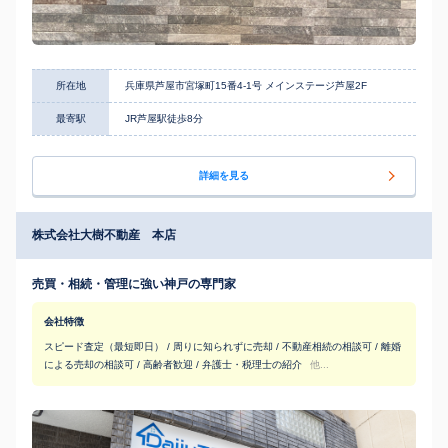
所在地
兵庫県芦屋市宮塚町15番4-1号 メインステージ芦屋2F
最寄駅
JR芦屋駅徒歩8分
詳細を見る
株式会社大樹不動産 本店
売買・相続・管理に強い神戸の専門家
会社特徴
スピード査定（最短即日） / 周りに知られずに売却 / 不動産相続の相談可 / 離婚
による売却の相談可 / 高齢者歓迎 / 弁護士・税理士の紹介
他...