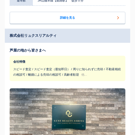
最寄駅
JR山陽本線【姫路駅】 徒歩５分
詳細を見る
株式会社リュクスリアルティ
芦屋の地から皆さまへ
会社特徴
スピード査定 / スピード査定（最短即日） / 周りに知られずに売却 / 不動産相続
の相談可 / 離婚による売却の相談可 / 高齢者歓迎
他...