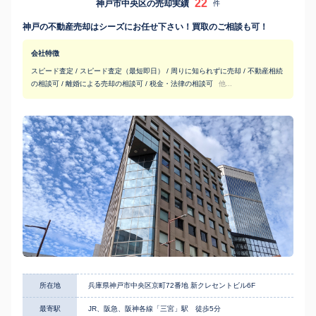
22
神戸市中央区の売却実績
件
神戸の不動産売却はシーズにお任せ下さい！買取のご相談も可！
会社特徴
スピード査定 / スピード査定（最短即日） / 周りに知られずに売却 / 不動産相続
の相談可 / 離婚による売却の相談可 / 税金・法律の相談可
他...
所在地
兵庫県神戸市中央区京町72番地 新クレセントビル6F
最寄駅
JR、阪急、阪神各線「三宮」駅 徒歩5分