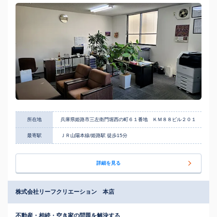
所在地
兵庫県姫路市三左衛門堀西の町６１番地 ＫＭ８８ビル２０１
最寄駅
ＪＲ山陽本線/姫路駅 徒歩15分
詳細を見る
株式会社リーフクリエーション 本店
不動産・相続・空き家の問題を解決する