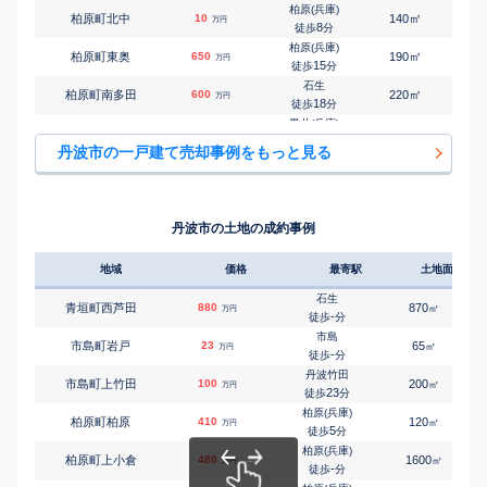
柏原(兵庫)
㎡
㎡
柏原町北中
10
140
90
万円
8
徒歩
分
柏原(兵庫)
㎡
㎡
柏原町東奥
650
190
130
万円
15
徒歩
分
石生
㎡
㎡
柏原町南多田
600
220
125
万円
18
徒歩
分
黒井(兵庫)
㎡
㎡
春日町黒井
530
220
115
万円
4
徒歩
分
丹波市の一戸建て売却事例をもっと見る
黒井(兵庫)
㎡
㎡
春日町黒井
400
220
135
万円
7
徒歩
分
黒井(兵庫)
㎡
㎡
春日町黒井
390
185
80
万円
8
徒歩
分
丹波市の土地の成約事例
黒井(兵庫)
㎡
㎡
春日町黒井
850
430
250
万円
13
徒歩
分
地域
価格
最寄駅
土地面積
市島
㎡
㎡
春日町多利
600
1500
230
万円
-
徒歩
分
石生
青垣町西芦田
880
870
㎡
万円
黒井(兵庫)
-
徒歩
分
㎡
㎡
春日町多利
10
420
220
万円
-
徒歩
分
市島
市島町岩戸
23
65
㎡
万円
谷川
-
徒歩
分
㎡
㎡
山南町太田
1,200
750
360
万円
29
徒歩
分
丹波竹田
市島町上竹田
100
200
㎡
万円
久下村
23
徒歩
分
㎡
㎡
山南町村森
500
530
360
万円
21
徒歩
分
柏原(兵庫)
柏原町柏原
410
120
㎡
万円
石生
5
徒歩
分
㎡
㎡
氷上町石生
2,100
230
115
万円
13
徒歩
分
柏原(兵庫)
柏原町上小倉
480
1600
㎡
万円
石生
-
徒歩
分
㎡
㎡
氷上町井中
10
620
75
万円
-
徒歩
分