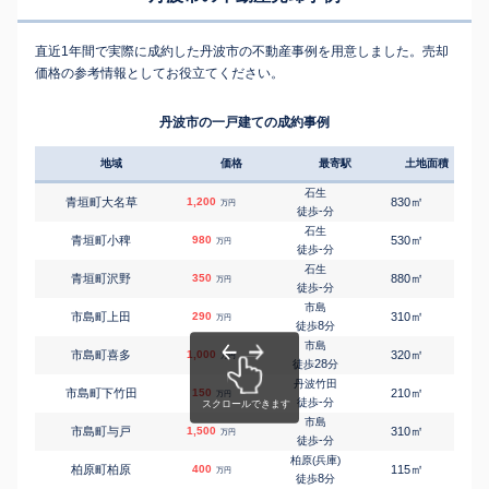
直近1年間で実際に成約した丹波市の不動産事例を用意しました。売却
価格の参考情報としてお役立てください。
丹波市の一戸建ての成約事例
地域
価格
最寄駅
土地面積
延床
石生
㎡
㎡
青垣町大名草
1,200
830
80
万円
-
徒歩
分
石生
㎡
㎡
青垣町小稗
980
530
60
万円
-
徒歩
分
石生
㎡
㎡
青垣町沢野
350
880
320
万円
-
徒歩
分
市島
㎡
㎡
市島町上田
290
310
200
万円
8
徒歩
分
市島
㎡
㎡
市島町喜多
1,000
320
85
万円
28
徒歩
分
丹波竹田
㎡
㎡
市島町下竹田
150
210
115
万円
-
徒歩
分
市島
㎡
㎡
市島町与戸
1,500
310
95
万円
-
徒歩
分
柏原(兵庫)
㎡
㎡
柏原町柏原
400
115
100
万円
8
徒歩
分