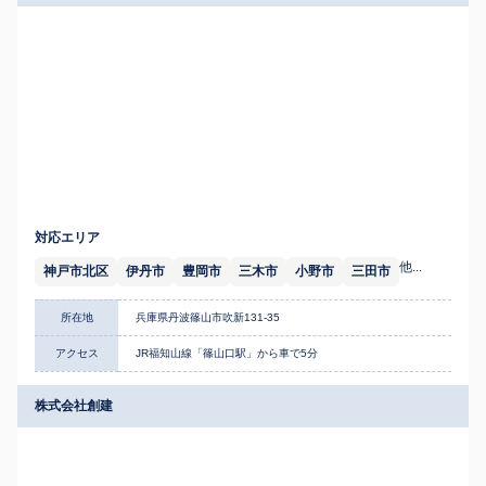
対応エリア
他...
神戸市北区
伊丹市
豊岡市
三木市
小野市
三田市
所在地
兵庫県丹波篠山市吹新131-35
アクセス
JR福知山線「篠山口駅」から車で5分
株式会社創建