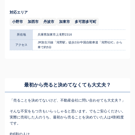
対応エリア
小野市
加西市
丹波市
加東市
多可郡多可町
所在地
兵庫県加東市上滝野2316
JR加古川線「滝野駅」徒歩2分/中国自動車道「滝野社IC」から
アクセス
車で約5分
最初から売ると決めてなくても
大丈夫？
「売ることを決めてないけど、不動産会社に問い合わせても大丈夫？」
そんな不安をもつ方もいらっしゃると思います。でもご安心ください。
実際に売却した人のうち、最初から売ることを決めていた人は4割程度
です。
約6割の人は