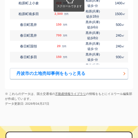
柏原(兵庫)
柏原町上小倉
410
1400
㎡
万円
石生
-
徒歩
分
㎡
㎡
氷上町稲畑
1,400
960
420
万円
-
徒歩
分
柏原(兵庫)
柏原町南多田
2,500
1500
㎡
万円
石生
18
徒歩
分
㎡
㎡
氷上町鴨内
500
1700
670
万円
-
徒歩
分
黒井(兵庫)
春日町黒井
150
500
㎡
万円
石生
6
徒歩
分
㎡
㎡
氷上町成松
500
80
95
万円
-
徒歩
分
黒井(兵庫)
春日町黒井
700
240
㎡
万円
石生
8
徒歩
分
㎡
㎡
氷上町三方
590
530
75
万円
-
徒歩
分
黒井(兵庫)
春日町国領
20
240
㎡
万円
石生
-
徒歩
分
㎡
㎡
氷上町南油良
4,600
920
240
万円
-
徒歩
分
黒井(兵庫)
春日町多田
150
930
㎡
万円
石生
-
徒歩
分
㎡
㎡
氷上町横田
1,300
210
105
万円
16
徒歩
分
黒井(兵庫)
春日町棚原
300
710
㎡
万円
-
徒歩
分
丹波市の土地売却事例をもっと見る
市島
春日町多利
300
430
㎡
万円
-
徒歩
分
黒井(兵庫)
春日町七日市
100
180
㎡
万円
21
徒歩
分
※ これらのデータは、国土交通省の
不動産情報ライブラリ
の情報をもとにイエウール編集部
黒井(兵庫)
が作成しています。
春日町野上野
2,100
-
㎡
万円
-
徒歩
分
データ更新日: 2026年04月27日
黒井(兵庫)
春日町東中
31
130
㎡
万円
-
徒歩
分
谷川
山南町岩屋
53
300
㎡
万円
-
徒歩
分
谷川
山南町岩屋
59
330
㎡
万円
-
徒歩
分