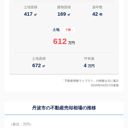
土地面積
建物面積
築年数
417
169
42
㎡
㎡
年
土地
下降 ↓
612
万円
土地面積
坪単価
672
4
㎡
万円
「不動産情報ライブラリ」の情報を元に集計
2026年04月27日更新
丹波市の
不動産売却相場の推移
（単位：万円）