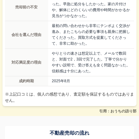
った。早急に処分をしたかった。家の片付け
売却前の不安
や、解体にどのくらいの費用や時間がかかるか
見当がつかなかった。
最初の問い合わせから非常にテンポよく交渉が
進み、またこちらの必要な事項も親身に把握し
会社を選んだ理由
てくださった。買取方式を提案してくださっ
て、非常に助かった。
やりとりの速さは想定以上で、メールで数回
と、対面で2，3回で完了した。丁寧で分かり
対応満足度の理由
やすい説明で、受け答えも全く問題なかった。
信頼感は十分にあった。
成約時期
2025年8月
※上記口コミは、個人の感想であり、査定額を保証するものではありま
せん。
引用：おうちの語り部
不動産売却の流れ