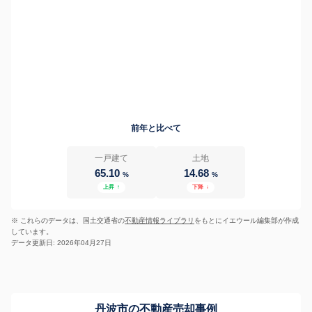
前年と比べて
一戸建て
土地
65.10
14.68
%
%
上昇
↑
下降
↓
※ これらのデータは、国土交通省の
不動産情報ライブラリ
をもとにイエウール編集部が作成
しています。
データ更新日: 2026年04月27日
丹波市の不動産売却事例