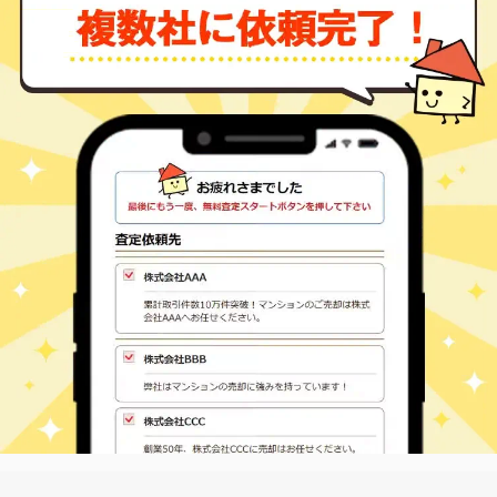
船町口
山南町梶
230
500
㎡
万円
-
徒歩
分
石生
氷上町上成松
100
85
㎡
万円
-
徒歩
分
石生
氷上町石生
1,600
410
㎡
万円
11
徒歩
分
石生
氷上町市辺
320
1000
㎡
万円
-
徒歩
分
石生
氷上町市辺
590
1900
㎡
万円
-
徒歩
分
石生
氷上町香良
390
660
㎡
万円
-
徒歩
分
石生
氷上町新郷
2,100
-
㎡
万円
-
徒歩
分
石生
氷上町南油良
240
135
㎡
万円
-
徒歩
分