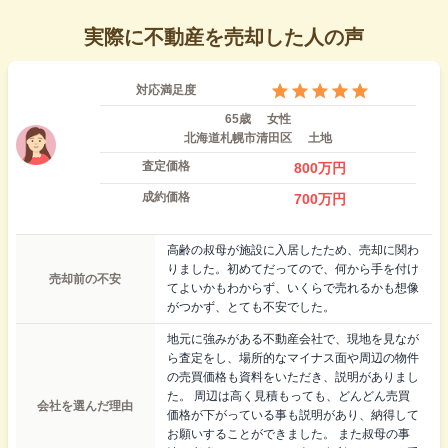
実際に不動産を売却した人の声
対応満足度
65歳
女性
北海道札幌市清田区
土地
査定価格
800
万円
成約価格
700
万円
高齢の叔母が施設に入居したため、売却に関わ
りました。初めてだってので、何から手を付け
売却前の不安
てよいかもわからず、いくらで売れるかも想像
がつかず、とても不安でした。
地元に強みがある不動産会社で、現地を見なが
ら査定をし、場所的なマイナス面や周辺の物件
の売買価格も資料をいただき、説明がありまし
た。 周辺は高く見積もっても、どんどん売買
会社を選んだ理由
価格が下がっている事も説明があり、納得して
お願いすることができました。 また叔母の事