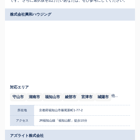
です。 さらに選択肢を広げたいあなたは、ぜひ参考にしてください。
株式会社興和ハウジング
対応エリア
他...
守山市
湖南市
福知山市
綾部市
宮津市
城陽市
所在地
京都府福知山市篠尾新町1-77-2
アクセス
JR福知山線「福知山駅」徒歩10分
アズライト株式会社