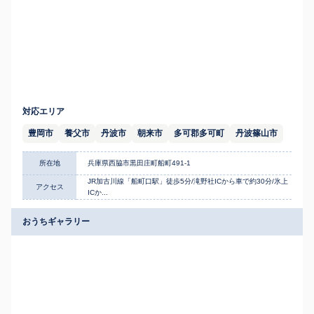
対応エリア
豊岡市
養父市
丹波市
朝来市
多可郡多可町
丹波篠山市
所在地
兵庫県西脇市黒田庄町船町491-1
JR加古川線「船町口駅」徒歩5分/滝野社ICから車で約30分/氷上
アクセス
ICか...
おうちギャラリー