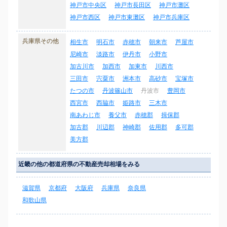
神戸市中央区
神戸市長田区
神戸市灘区
神戸市西区
神戸市東灘区
神戸市兵庫区
兵庫県その他
相生市
明石市
赤穂市
朝来市
芦屋市
尼崎市
淡路市
伊丹市
小野市
加古川市
加西市
加東市
川西市
三田市
宍粟市
洲本市
高砂市
宝塚市
たつの市
丹波篠山市
丹波市
豊岡市
西宮市
西脇市
姫路市
三木市
南あわじ市
養父市
赤穂郡
揖保郡
加古郡
川辺郡
神崎郡
佐用郡
多可郡
美方郡
近畿の他の都道府県の不動産売却相場をみる
滋賀県
京都府
大阪府
兵庫県
奈良県
和歌山県