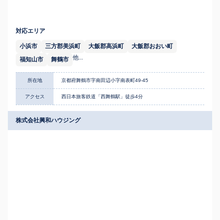
対応エリア
小浜市
三方郡美浜町
大飯郡高浜町
大飯郡おおい町
他...
福知山市
舞鶴市
所在地
京都府舞鶴市字南田辺小字南表町49-45
アクセス
西日本旅客鉄道「西舞鶴駅」徒歩4分
株式会社興和ハウジング