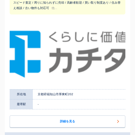
スピード査定 / 周りに知られずに売却 / 高齢者歓迎 / 買い取り制度あり / 住み替
え相談 / 古い物件も対応可
他...
所在地
京都府福知山市厚東町202
最寄駅
-
詳細を見る