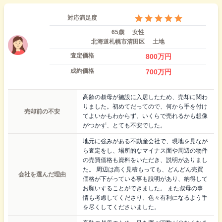
対応満足度
65歳
女性
北海道札幌市清田区
土地
査定価格
800
万円
成約価格
700
万円
高齢の叔母が施設に入居したため、売却に関わ
りました。初めてだってので、何から手を付け
売却前の不安
てよいかもわからず、いくらで売れるかも想像
がつかず、とても不安でした。
地元に強みがある不動産会社で、現地を見なが
ら査定をし、場所的なマイナス面や周辺の物件
の売買価格も資料をいただき、説明がありまし
た。 周辺は高く見積もっても、どんどん売買
会社を選んだ理由
価格が下がっている事も説明があり、納得して
お願いすることができました。 また叔母の事
情も考慮してくださり、色々有利になるよう手
を尽くしてくださいました。