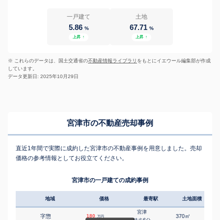
一戸建て
土地
5.86
67.71
%
%
上昇
↑
上昇
↑
※ これらのデータは、国土交通省の
不動産情報ライブラリ
をもとにイエウール編集部が作成
しています。
データ更新日: 2025年10月29日
宮津市の不動産売却事例
直近1年間で実際に成約した宮津市の不動産事例を用意しました。売却
価格の参考情報としてお役立てください。
宮津市の一戸建ての成約事例
地域
価格
最寄駅
土地面積
延床
宮津
㎡
㎡
字惣
180
370
145
万円
6