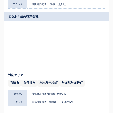
アクセス
丹後海陸交通 「伊根」徒歩1分
まるふく産商株式会社
対応エリア
宮津市
京丹後市
与謝郡伊根町
与謝郡与謝野町
所在地
京都府京丹後市網野町網野747
アクセス
京都丹後鉄道「網野駅」から車で5分