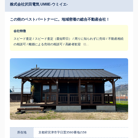
株式会社沢田電気 UMIIE-ウミイエ-
この街のベストパートナーに。地域密着の総合不動産会社！
会社特徴
スピード査定 / スピード査定（最短即日） / 周りに知られずに売却 / 不動産相続
の相談可 / 離婚による売却の相談可 / 高齢者歓迎
他...
所在地
京都府宮津市字日置3560番地の58