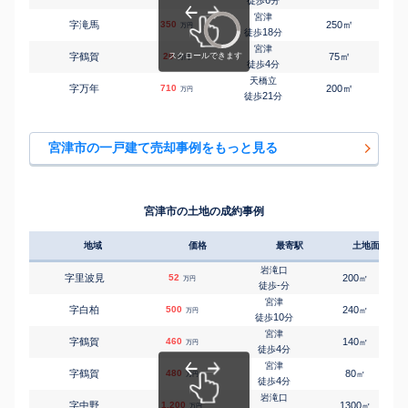
徒歩
分
宮津
㎡
㎡
字滝馬
350
250
105
万円
18
徒歩
分
宮津
㎡
㎡
字鶴賀
20
75
80
万円
4
徒歩
分
天橋立
㎡
㎡
字万年
710
200
75
万円
21
徒歩
分
宮津市の一戸建て売却事例をもっと見る
宮津市の土地の成約事例
地域
価格
最寄駅
土地面積
岩滝口
字里波見
52
200
㎡
万円
-
徒歩
分
宮津
字白柏
500
240
㎡
万円
10
徒歩
分
宮津
字鶴賀
460
140
㎡
万円
4
徒歩
分
宮津
字鶴賀
480
80
㎡
万円
4
徒歩
分
岩滝口
字中野
1,200
1300
㎡
万円