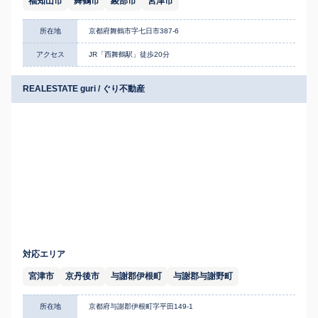
福知山市
舞鶴市
綾部市
宮津市
所在地
京都府舞鶴市字七日市387-6
アクセス
JR「西舞鶴駅」徒歩20分
REALESTATE guri / ぐり不動産
対応エリア
宮津市
京丹後市
与謝郡伊根町
与謝郡与謝野町
所在地
京都府与謝郡伊根町字平田149-1