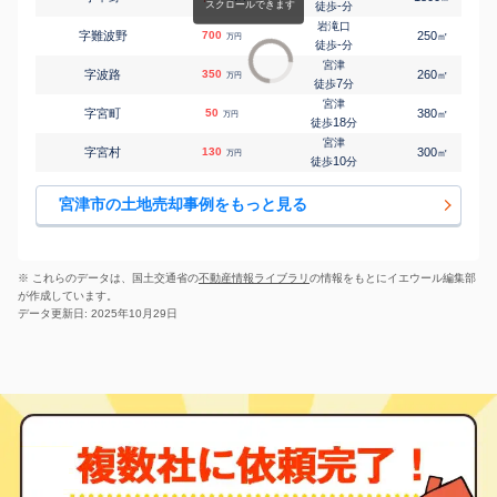
-
徒歩
分
岩滝口
字難波野
700
250
㎡
万円
-
徒歩
分
宮津
字波路
350
260
㎡
万円
7
徒歩
分
宮津
字宮町
50
380
㎡
万円
18
徒歩
分
宮津
字宮村
130
300
㎡
万円
10
徒歩
分
宮津市の土地売却事例をもっと見る
※ これらのデータは、国土交通省の
不動産情報ライブラリ
の情報をもとにイエウール編集部
が作成しています。
データ更新日: 2025年10月29日