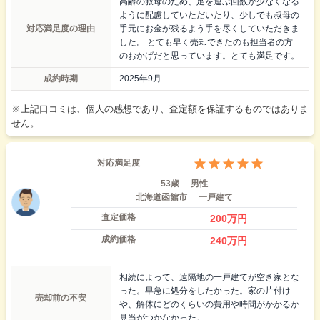
高齢の叔母のため、足を運ぶ回数が少なくなる
ように配慮していただいたり、少しでも叔母の
対応満足度の理由
手元にお金が残るよう手を尽くしていただきま
した。 とても早く売却できたのも担当者の方
のおかげだと思っています。とても満足です。
成約時期
2025年9月
※上記口コミは、個人の感想であり、査定額を保証するものではありま
せん。
対応満足度
53歳
男性
北海道函館市
一戸建て
査定価格
200
万円
成約価格
240
万円
相続によって、遠隔地の一戸建てが空き家とな
った。早急に処分をしたかった。家の片付け
売却前の不安
や、解体にどのくらいの費用や時間がかかるか
見当がつかなかった。