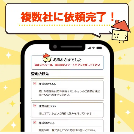
信州中野
西
370
95
㎡
万円
6
徒歩
分
信州中野
西
1,200
300
㎡
万円
6
徒歩
分
信州中野
西
590
190
㎡
万円
7
徒歩
分
信州中野
西
490
125
㎡
万円
7
徒歩
分
延徳
大字三ツ和
600
250
㎡
万円
13
徒歩
分
桜沢(長野)
大字三ツ和
160
150
㎡
万円
1
徒歩
分
信州中野
三好町
10
130
㎡
万円
6
徒歩
分
信州中野
三好町
400
250
㎡
万円
10
徒歩
分
信州中野
三好町
720
195
㎡
万円
12
徒歩
分
信州中野
三好町
930
185
㎡
万円
14
徒歩
分
中野松川
大字吉田
900
200
㎡
万円
8
徒歩
分
中野松川
大字吉田
980
240
㎡
万円
16
徒歩
分
信州中野
大字吉田
800
180
㎡
万円
-
徒歩
分