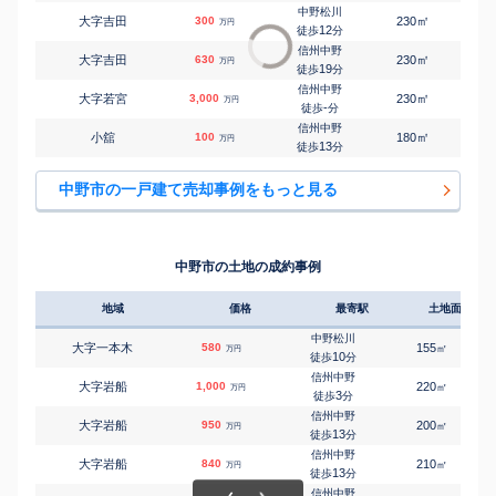
中野松川
㎡
㎡
大字吉田
300
230
90
万円
12
徒歩
分
信州中野
㎡
㎡
大字吉田
630
230
90
万円
19
徒歩
分
信州中野
㎡
㎡
大字若宮
3,000
230
120
万円
-
徒歩
分
信州中野
㎡
㎡
小舘
100
180
210
万円
13
徒歩
分
中野市の一戸建て売却事例をもっと見る
中野市の土地の成約事例
地域
価格
最寄駅
土地面積
中野松川
大字一本木
580
155
㎡
万円
10
徒歩
分
信州中野
大字岩船
1,000
220
㎡
万円
3
徒歩
分
信州中野
大字岩船
950
200
㎡
万円
13
徒歩
分
信州中野
大字岩船
840
210
㎡
万円
13
徒歩
分
信州中野