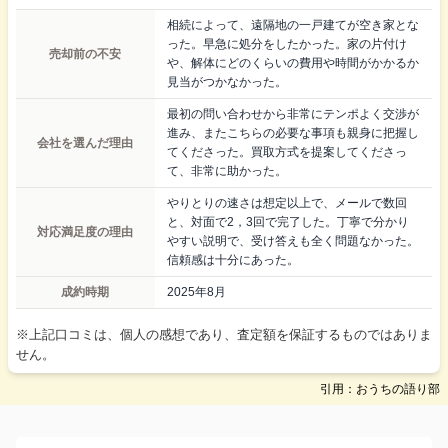
相続によって、遠隔地の一戸建てが空き家とな
った。早急に処分をしたかった。家の片付け
売却前の不安
や、解体にどのくらいの費用や時間がかかるか
見当がつかなかった。
最初の問い合わせから非常にテンポよく交渉が
進み、またこちらの必要な事項も親身に把握し
会社を選んだ理由
てくださった。買取方式を提案してくださっ
て、非常に助かった。
やりとりの速さは想定以上で、メールで数回
と、対面で2，3回で完了した。丁寧で分かり
対応満足度の理由
やすい説明で、受け答えも全く問題なかった。
信頼感は十分にあった。
成約時期
2025年8月
※上記口コミは、個人の感想であり、査定額を保証するものではありま
せん。
引用：おうちの語り部