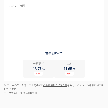
（単位：万円）
前年と比べて
一戸建て
土地
13.77
11.65
%
%
下降
↓
下降
↓
※ これらのデータは、国土交通省の
不動産情報ライブラリ
をもとにイエウール編集部が作成
しています。
データ更新日: 2025年10月29日