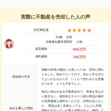
実際に不動産を売却した人の声
対応満足度
65歳
女性
北海道札幌市清田区
土地
査定価格
800
万円
成約価格
700
万円
高齢の叔母が施設に入居したため、売却に関わ
りました。初めてだってので、何から手を付け
売却前の不安
てよいかもわからず、いくらで売れるかも想像
がつかず、とても不安でした。
地元に強みがある不動産会社で、現地を見なが
ら査定をし、場所的なマイナス面や周辺の物件
の売買価格も資料をいただき、説明がありまし
た。 周辺は高く見積もっても、どんどん売買
会社を選んだ理由
価格が下がっている事も説明があり、納得して