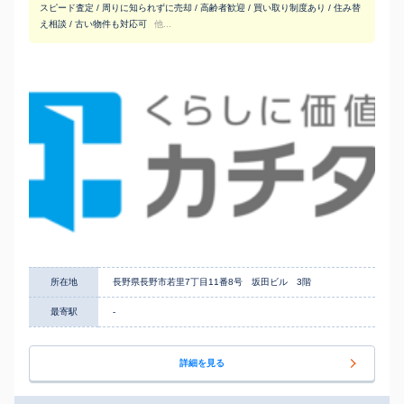
スピード査定 / 周りに知られずに売却 / 高齢者歓迎 / 買い取り制度あり / 住み替
え相談 / 古い物件も対応可
他...
所在地
長野県長野市若里7丁目11番8号 坂田ビル 3階
最寄駅
-
詳細を見る