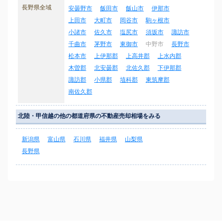
長野県全域
安曇野市
飯田市
飯山市
伊那市
上田市
大町市
岡谷市
駒ヶ根市
小諸市
佐久市
塩尻市
須坂市
諏訪市
千曲市
茅野市
東御市
中野市
長野市
松本市
上伊那郡
上高井郡
上水内郡
木曽郡
北安曇郡
北佐久郡
下伊那郡
諏訪郡
小県郡
埴科郡
東筑摩郡
南佐久郡
北陸・甲信越の他の都道府県の不動産売却相場をみる
新潟県
富山県
石川県
福井県
山梨県
長野県