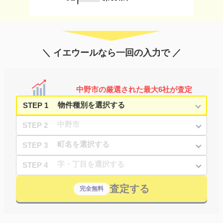
＼ イエウールなら一回の入力で ／
中野市の厳選された最大6社が査定
STEP 1
STEP 2
STEP 3
STEP 4
査定する
完全無料