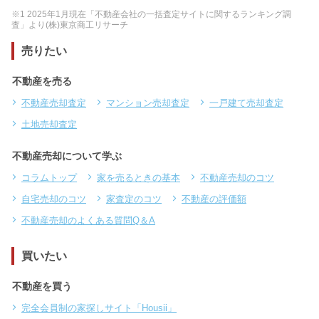
※1 2025年1月現在「不動産会社の一括査定サイトに関するランキング調
査」より(株)東京商工リサーチ
売りたい
不動産を売る
不動産売却査定
マンション売却査定
一戸建て売却査定
土地売却査定
不動産売却について学ぶ
コラムトップ
家を売るときの基本
不動産売却のコツ
自宅売却のコツ
家査定のコツ
不動産の評価額
不動産売却のよくある質問Q＆A
買いたい
不動産を買う
完全会員制の家探しサイト「Housii」