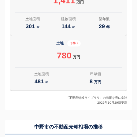
1,411
万円
土地面積
建物面積
築年数
301
144
29
㎡
㎡
年
土地
下降 ↓
780
万円
土地面積
坪単価
481
8
㎡
万円
「不動産情報ライブラリ」の情報を元に集計
2025年10月29日更新
中野市の
不動産売却相場の推移