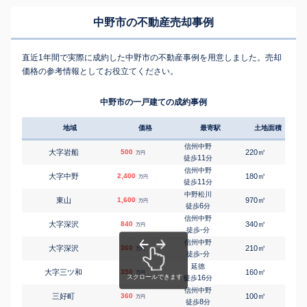
中野市の不動産売却事例
直近1年間で実際に成約した中野市の不動産事例を用意しました。売却
価格の参考情報としてお役立てください。
中野市の一戸建ての成約事例
地域
価格
最寄駅
土地面積
延床
信州中野
㎡
㎡
大字岩船
500
220
105
万円
11
徒歩
分
信州中野
㎡
㎡
大字中野
2,400
180
100
万円
11
徒歩
分
中野松川
㎡
㎡
東山
1,600
970
125
万円
6
徒歩
分
信州中野
㎡
㎡
大字深沢
840
340
350
万円
-
徒歩
分
信州中野
㎡
㎡
大字深沢
360
210
120
万円
-
徒歩
分
延徳
㎡
㎡
大字三ツ和
350
160
80
万円
16
徒歩
分
信州中野
㎡
㎡
三好町
360
100
95
万円
8
徒歩
分