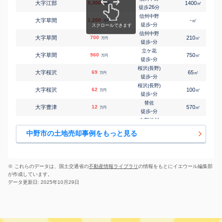
大字江部
5,300
1400
㎡
万円
26
徒歩
分
信州中野
大字草間
1,200
-
㎡
万円
-
徒歩
分
信州中野
大字草間
700
210
㎡
万円
-
徒歩
分
立ケ花
大字草間
960
750
㎡
万円
-
徒歩
分
桜沢(長野)
大字桜沢
69
65
㎡
万円
-
徒歩
分
桜沢(長野)
大字桜沢
62
100
㎡
万円
-
徒歩
分
替佐
大字豊津
12
570
㎡
万円
-
徒歩
分
中野松川
大字中野
1,500
-
㎡
万円
8
徒歩
分
中野市の土地売却事例をもっと見る
中野松川
大字中野
900
195
㎡
万円
10
徒歩
分
中野松川
大字中野
900
195
㎡
万円
11
徒歩
分
※ これらのデータは、国土交通省の
不動産情報ライブラリ
の情報をもとにイエウール編集部
信州中野
が作成しています。
大字中野
1,000
250
㎡
万円
6
徒歩
分
データ更新日: 2025年10月29日
信州中野
大字中野
250
130
㎡
万円
13
徒歩
分
信州中野
西
2,300
760
㎡
万円
4
徒歩
分