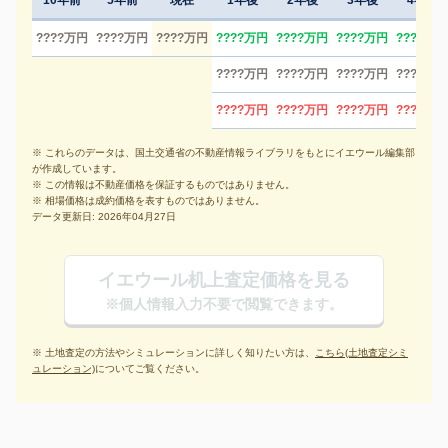
10年前
5年前
現在
1年後
2年後
3年後
4年後
????万円
????万円
????万円
????万円
????万円
????万円
????万円
????万円
????万円
????万円
????万円
????万円
????万円
????万円
????万円
※ これらのデータは、国土交通省の不動産情報ライブラリをもとにイエウール編集部
が作成しています。
※ この情報は不動産価格を保証するものではありません。
※ 相場価格は成約価格を表すものではありません。
データ更新日: 2026年04月27日
イエウール机上査定価格を見る
※個人情報入力不要で閲覧できます。
※ 土地査定の方法やシミュレーションに詳しく知りたい方は、
こちら(土地査定シミ
ュレーション)
についてご覧ください。