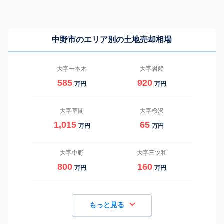
中野市のエリア別の土地売却相場
大字一本木
大字岩船
585
920
万円
万円
大字草間
大字桜沢
1,015
65
万円
万円
大字中野
大字三ツ和
800
160
万円
万円
もっと見る