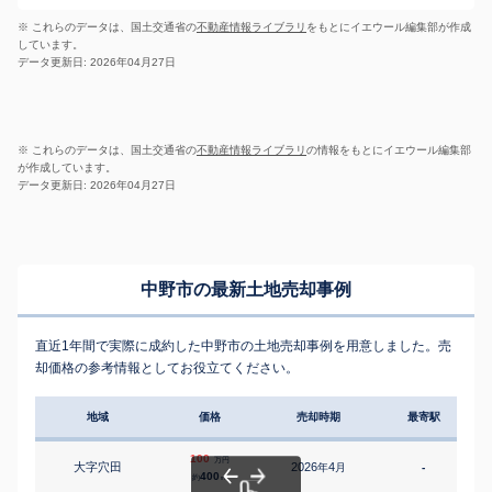
※ これらのデータは、国土交通省の
不動産情報ライブラリ
をもとにイエウール編集部が作成
しています。
データ更新日: 2026年04月27日
※ これらのデータは、国土交通省の
不動産情報ライブラリ
の情報をもとにイエウール編集部
が作成しています。
データ更新日: 2026年04月27日
中野市の最新土地売却事例
直近1年間で実際に成約した中野市の土地売却事例を用意しました。売
却価格の参考情報としてお役立てください。
地域
価格
売却時期
最寄駅
100
万円
大字穴田
2026
4
年
月
-
400
約
㎡