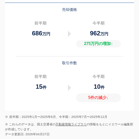
売却価格
前半期
今半期
686
962
万円
万円
275万円の増加↑
取引件数
前半期
今半期
15
10
件
件
5件の減少↓
※
前半期：2025年1月〜2025年6月、今半期：2025年7月〜2025年12月
※ これらのデータは、国土交通省の
不動産情報ライブラリ
の情報をもとにイエウール編集部
が作成しています。
データ更新日: 2026年04月27日