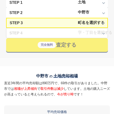
STEP 1
STEP 2
STEP 3
STEP 4
査定する
完全無料
中野市
土地売却相場
の
直近3年間の平均売却額は890万円で、69件の取引がありました。中野
市では
相場が上昇傾向
で
取引件数は減少
しています。土地の購入ニーズ
が高まっていると考えられるので、
今が売り時
です！
平均売却価格