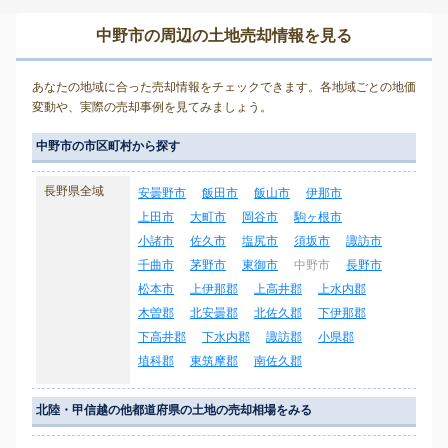
中野市の周辺の土地売却情報を見る
あなたの地域に合った売却情報をチェックできます。各地域ごとの地価
変動や、実際の売却事例を見てみましょう。
中野市の市区町村から探す
長野県全域
安曇野市
飯田市
飯山市
伊那市
上田市
大町市
岡谷市
駒ヶ根市
小諸市
佐久市
塩尻市
須坂市
諏訪市
千曲市
茅野市
東御市
中野市
長野市
松本市
上伊那郡
上高井郡
上水内郡
木曽郡
北安曇郡
北佐久郡
下伊那郡
下高井郡
下水内郡
諏訪郡
小県郡
埴科郡
東筑摩郡
南佐久郡
北陸・甲信越の他都道府県の土地の売却相場をみる