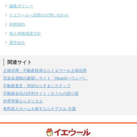
編集ポリシー
イエウールへ加盟のお問い合わせ
利用規約
個人情報保護方針
運営会社
関連サイト
土地活用・不動産投資ならイエウール土地活用
完全会員制の家探しサイト「Housii(ハウシー)」
不動産査定・売却ならすまいステップ
不動産会社の評判サイト｜おうちの語り部
外壁塗装ならヌリカエ
有料老人ホームを探すならケアスル 介護