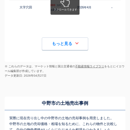
380
万円
大字穴田
2026
4
年
月
-
280
約
㎡
もっと見る
※ これらのデータは、マーケット情報と国土交通省の
不動産情報ライブラリ
をもとにイエウ
ール編集部が作成しています。
データ更新日: 2026年04月27日
中野市の土地売出事例
実際に現在売り出し中の中野市の土地の売却事例を用意しました。
中野市の土地の売却価格・相場を知るために、これらの物件と比較し
て、自分の物件価格がいくらになりそうか相場をつかみましょう。