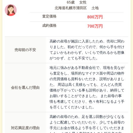
65歳
女性
北海道札幌市清田区
土地
査定価格
800
万円
成約価格
700
万円
高齢の叔母が施設に入居したため、売却に関わ
りました。初めてだってので、何から手を付け
売却前の不安
てよいかもわからず、いくらで売れるかも想像
がつかず、とても不安でした。
地元に強みがある不動産会社で、現地を見なが
ら査定をし、場所的なマイナス面や周辺の物件
の売買価格も資料をいただき、説明がありまし
た。 周辺は高く見積もっても、どんどん売買
会社を選んだ理由
価格が下がっている事も説明があり、納得して
お願いすることができました。 また叔母の事
情も考慮してくださり、色々有利になるよう手
を尽くしてくださいました。
高齢の叔母のため、足を運ぶ回数が少なくなる
ように配慮していただいたり、少しでも叔母の
対応満足度の理由
手元にお金が残るよう手を尽くしていただきま