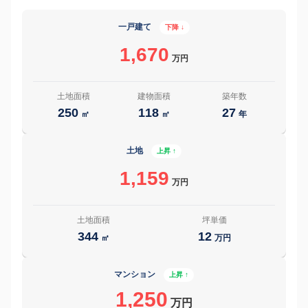
一戸建て
下降 ↓
1,670
万円
土地面積
建物面積
築年数
250
118
27
㎡
㎡
年
土地
上昇 ↑
1,159
万円
土地面積
坪単価
344
12
㎡
万円
マンション
上昇 ↑
1,250
万円