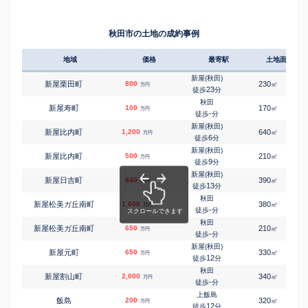
15
徒歩
分
土崎
㎡
㎡
飯島新町
800
210
100
万円
-
徒歩
分
秋田市の土地の成約事例
土崎
㎡
㎡
飯島新町
800
195
105
万円
-
徒歩
分
地域
価格
最寄駅
土地面積
上飯島
㎡
㎡
飯島鼠田
400
510
105
万円
4
徒歩
分
新屋(秋田)
新屋栗田町
800
230
㎡
万円
上飯島
23
徒歩
分
㎡
㎡
飯島美砂町
1,600
210
135
万円
13
徒歩
分
秋田
新屋寿町
100
170
㎡
万円
上飯島
-
徒歩
分
㎡
㎡
飯島道東
420
750
240
万円
9
徒歩
分
新屋(秋田)
新屋比内町
1,200
640
㎡
万円
上飯島
6
徒歩
分
㎡
㎡
飯島緑丘町
680
320
120
万円
8
徒歩
分
新屋(秋田)
新屋比内町
500
210
㎡
万円
泉外旭川
9
徒歩
分
㎡
㎡
泉一ノ坪
900
310
195
万円
11
徒歩
分
新屋(秋田)
新屋日吉町
640
390
㎡
万円
泉外旭川
13
徒歩
分
㎡
㎡
泉中央
4,300
145
110
万円
11
徒歩
分
秋田
新屋松美ガ丘南町
1,600
380
㎡
万円
泉外旭川
-
徒歩
分
㎡
㎡
泉中央
3,000
185
110
万円
13
徒歩
分
秋田
新屋松美ガ丘南町
650
210
㎡
万円
泉外旭川
-
徒歩
分
㎡
㎡
泉中央
2,400
145
100
万円
15
徒歩
分
新屋(秋田)
新屋元町
650
330
㎡
万円
泉外旭川
12
徒歩
分
㎡
㎡
泉中央
5,000
240
125
万円
15
徒歩
分
秋田
新屋割山町
2,000
340
㎡
万円
秋田
-
徒歩
分
㎡
㎡
泉馬場
280
210
115
万円
-
徒歩
分
上飯島
飯島
200
320
㎡
万円
秋田
12
徒歩
分