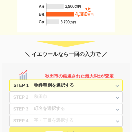
＼ イエウールなら一回の入力で ／
秋田市の厳選された最大6社が査定
STEP 1
STEP 2
STEP 3
STEP 4