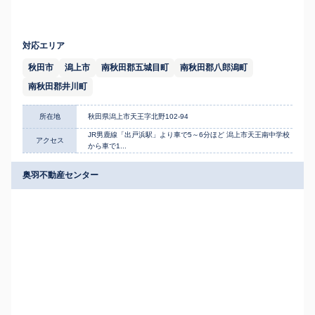
対応エリア
秋田市
潟上市
南秋田郡五城目町
南秋田郡八郎潟町
南秋田郡井川町
所在地
秋田県潟上市天王字北野102-94
JR男鹿線「出戸浜駅」より車で5～6分ほど 潟上市天王南中学校
アクセス
から車で1...
奥羽不動産センター