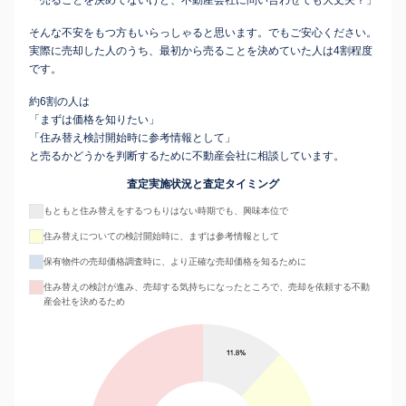
「売ることを決めてないけど、不動産会社に問い合わせても大丈夫？」
そんな不安をもつ方もいらっしゃると思います。でもご安心ください。
実際に売却した人のうち、最初から売ることを決めていた人は4割程度
です。
約6割の人は
「まずは価格を知りたい」
「住み替え検討開始時に参考情報として」
と売るかどうかを判断するために不動産会社に相談しています。
査定実施状況と査定タイミング
もともと住み替えをするつもりはない時期でも、興味本位で
住み替えについての検討開始時に、まずは参考情報として
保有物件の売却価格調査時に、より正確な売却価格を知るために
住み替えの検討が進み、売却する気持ちになったところで、売却を依頼する不動
産会社を決めるため