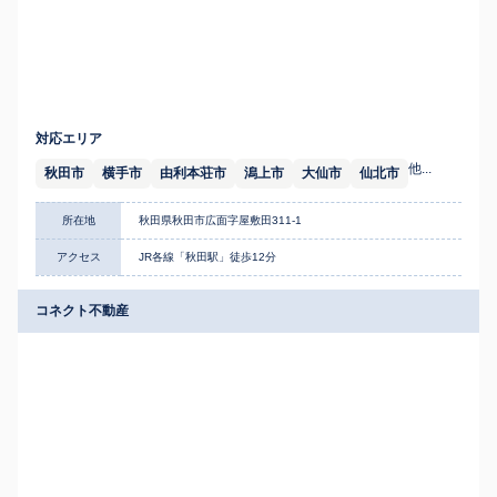
対応エリア
他...
秋田市
横手市
由利本荘市
潟上市
大仙市
仙北市
所在地
秋田県秋田市広面字屋敷田311-1
アクセス
JR各線「秋田駅」徒歩12分
コネクト不動産