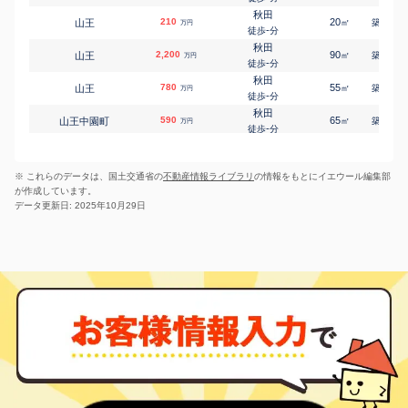
-
徒歩
分
秋田
秋田
210
20
33
山王
㎡
築
年
万円
泉中央
2,700
400
㎡
-
万円
徒歩
分
-
徒歩
分
秋田
秋田
2,200
90
23
山王
㎡
築
年
万円
泉馬場
650
210
㎡
万円
-
徒歩
分
-
徒歩
分
秋田
秋田
780
55
34
山王
㎡
築
年
万円
大町
2,600
270
㎡
万円
-
徒歩
分
18
徒歩
分
秋田
秋田
590
65
40
山王中園町
㎡
築
年
万円
大町
800
120
㎡
万円
-
徒歩
分
19
徒歩
分
秋田
羽後牛島
600
70
40
山王中園町
㎡
築
年
御野場
1,100
万円
270
㎡
万円
-
徒歩
分
-
徒歩
分
※ これらのデータは、国土交通省の
不動産情報ライブラリ
の情報をもとにイエウール編集部
秋田
追分(秋田)
1,100
70
29
千秋城下町
㎡
築
年
金足追分
530
270
万円
㎡
万円
が作成しています。
10
徒歩
分
4
徒歩
分
データ更新日: 2025年10月29日
秋田
追分(秋田)
750
65
39
千秋矢留町
金足下刈
15
㎡
260
築
年
㎡
万円
万円
15
-
徒歩
徒歩
分
分
秋田
800
15
37
千秋矢留町
㎡
築
年
万円
18
徒歩
分
秋田
1,400
65
18
千秋矢留町
㎡
築
年
万円
19
徒歩
分
秋田
1,000
85
29
千秋矢留町
㎡
築
年
万円
20
徒歩
分
秋田
1,200
75
23
中通
㎡
築
年
万円
10
徒歩
分
秋田
900
75
23
中通
㎡
築
年
万円
10
徒歩
分
秋田