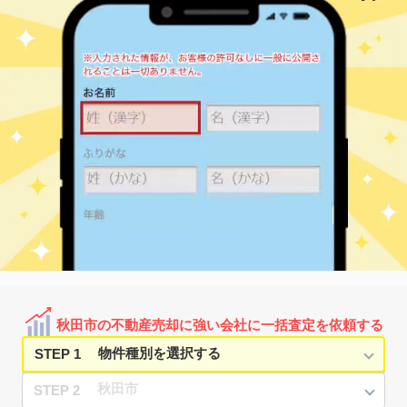
1,900
65
23
中通
㎡
築
年
万円
13
徒歩
分
秋田
500
40
40
中通
㎡
築
年
万円
13
徒歩
分
秋田
2,300
75
19
中通
㎡
築
年
万円
14
徒歩
分
秋田
2,400
80
18
中通
㎡
築
年
万円
14
徒歩
分
秋田
1,700
70
25
中通
㎡
築
年
万円
14
徒歩
分
秋田
2,100
75
24
中通
㎡
築
年
万円
14
徒歩
分
秋田
1,700
70
25
中通
㎡
築
年
万円
14
徒歩
分
秋田
2,800
80
8
中通
㎡
築
年
万円
14
徒歩
分
秋田
20
35
45
中通
㎡
築
年
万円
16
徒歩
分
秋田
1,500
75
24
楢山登町
㎡
築
年
万円
26
徒歩
分
秋田市の不動産売却に強い会社に一括査定を依頼する
秋田
1,000
90
24
楢山登町
㎡
築
年
万円
26
徒歩
分
STEP 1
STEP 2