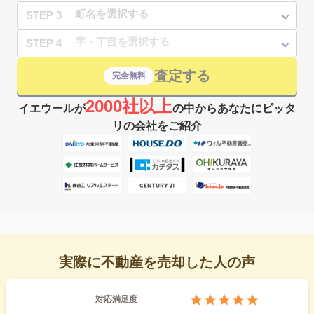
STEP 3
STEP 4
査定する
完全無料
2000社以上
イエウールが
の中からあなたにピッタ
リの会社をご紹介
実際に不動産を売却した人の声
対応満足度