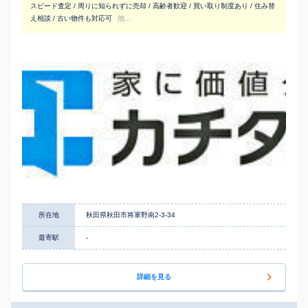
スピード査定 / 周りに知られずに売却 / 高齢者歓迎 / 買い取り制度あり / 住み替
え相談 / 古い物件も対応可
他...
所在地
秋田県秋田市将軍野南2-3-34
最寄駅
-
詳細を見る