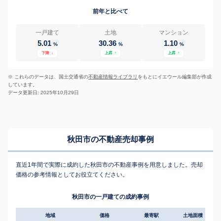
前年と比べて
一戸建て
土地
マンション
5.01
30.36
1.10
%
%
%
下降
↓
上昇
↑
上昇
↑
※ これらのデータは、国土交通省の
不動産情報ライブラリ
をもとにイエウール編集部が作成
しています。
データ更新日: 2025年10月29日
秋田市の不動産売却事例
直近1年間で実際に成約した秋田市の不動産事例を用意しました。売却
価格の参考情報としてお役立てください。
秋田市の一戸建ての成約事例
地域
価格
最寄駅
土地面積
延床