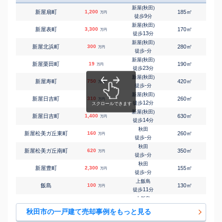
新屋(秋田)
㎡
㎡
新屋扇町
1,200
185
65
万円
9
徒歩
分
新屋(秋田)
㎡
㎡
新屋表町
3,300
170
80
万円
13
徒歩
分
新屋(秋田)
㎡
㎡
新屋北浜町
300
280
115
万円
-
徒歩
分
新屋(秋田)
㎡
㎡
新屋栗田町
19
190
75
万円
23
徒歩
分
新屋(秋田)
㎡
㎡
新屋寿町
750
420
140
万円
-
徒歩
分
新屋(秋田)
㎡
㎡
新屋日吉町
310
260
130
万円
12
徒歩
分
新屋(秋田)
㎡
㎡
新屋日吉町
1,400
630
150
万円
14
徒歩
分
秋田
㎡
㎡
新屋松美ガ丘東町
160
260
100
万円
-
徒歩
分
秋田
㎡
㎡
新屋松美ガ丘南町
620
350
110
万円
-
徒歩
分
秋田
㎡
㎡
新屋豊町
2,300
155
100
万円
-
徒歩
分
上飯島
㎡
㎡
飯島
100
130
-
万円
11
徒歩
分
上飯島
㎡
㎡
飯島
590
190
85
万円
15
徒歩
分
秋田市の一戸建て売却事例をもっと見る
上飯島
㎡
㎡
飯島川端
250
240
90
万円