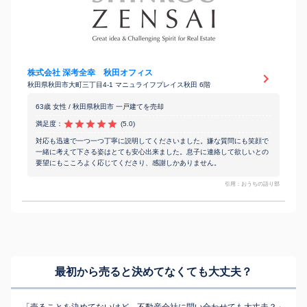
株式会社 深考全幸 秋田オフィス
秋田県秋田市大町三丁目4-1 マニュライフプレイス秋田 6階
63歳 女性 / 秋田県秋田市 一戸建てを売却
満足度：
(5.0)
対応も迅速で一つ一つ丁寧に説明してくださいました。嫌な質問にも笑顔で
一緒に考えて下さる姿はとても安心出来ました。息子に連絡して欲しいとの
要望にもこころよく応じてくださり、感謝しかありません。
引用：おうちの語り部
最初から売ると決めてなくても
大丈夫？