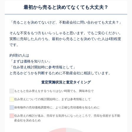
最初から売ると決めてなくても
大丈夫？
「売ることを決めてないけど、不動産会社に問い合わせても大丈夫？」
そんな不安をもつ方もいらっしゃると思います。でもご安心ください。
実際に売却した人のうち、最初から売ることを決めていた人は4割程度
です。
約6割の人は
「まずは価格を知りたい」
「住み替え検討開始時に参考情報として」
と売るかどうかを判断するために不動産会社に相談しています。
査定実施状況と査定タイミング
もともと住み替えをするつもりはない時期でも、興味本位で
住み替えについての検討開始時に、まずは参考情報として
保有物件の売却価格調査時に、より正確な売却価格を知るために
住み替えの検討が進み、売却する気持ちになったところで、売却を依頼する不動
産会社を決めるため