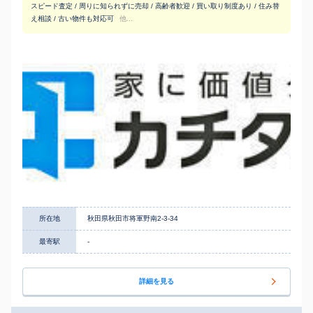
スピード査定 / 周りに知られずに売却 / 高齢者歓迎 / 買い取り制度あり / 住み替
え相談 / 古い物件も対応可
他...
所在地
秋田県秋田市将軍野南2-3-34
最寄駅
-
詳細を見る