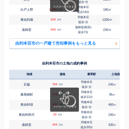
-
徒歩
分
羽後本荘
㎡
㎡
出戸上野
2,200
180
65
万円
14
徒歩
分
羽後本荘
㎡
㎡
東由利蔵
200
1200
240
万円
-
徒歩
分
薬師堂(秋田)
㎡
㎡
薬師堂
950
230
105
万円
7
徒歩
分
由利本荘市の一戸建て売却事例をもっと見る
由利本荘市の土地の成約事例
地域
価格
最寄駅
土地面積
羽後本荘
石脇
350
240
㎡
万円
-
徒歩
分
羽後本荘
裏尾崎町
170
95
㎡
万円
11
徒歩
分
羽後本荘
東由利宿
200
400
㎡
万円
-
徒歩
分
羽後本荘
東由利田代
30
190
㎡
万円
-
徒歩
分
羽後本荘
薬師堂
900
330
㎡
万円
20
徒歩
分