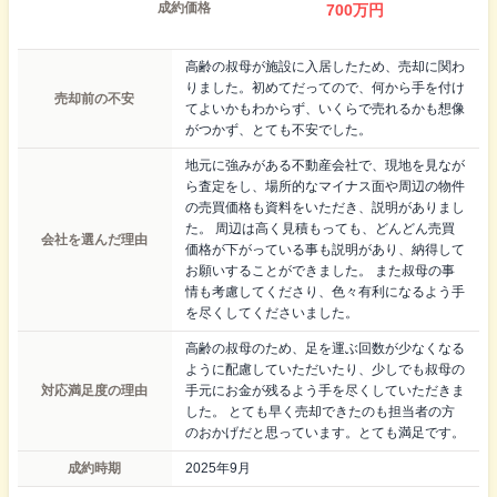
成約価格
700
万円
高齢の叔母が施設に入居したため、売却に関わ
りました。初めてだってので、何から手を付け
売却前の不安
てよいかもわからず、いくらで売れるかも想像
がつかず、とても不安でした。
地元に強みがある不動産会社で、現地を見なが
ら査定をし、場所的なマイナス面や周辺の物件
の売買価格も資料をいただき、説明がありまし
た。 周辺は高く見積もっても、どんどん売買
会社を選んだ理由
価格が下がっている事も説明があり、納得して
お願いすることができました。 また叔母の事
情も考慮してくださり、色々有利になるよう手
を尽くしてくださいました。
高齢の叔母のため、足を運ぶ回数が少なくなる
ように配慮していただいたり、少しでも叔母の
対応満足度の理由
手元にお金が残るよう手を尽くしていただきま
した。 とても早く売却できたのも担当者の方
のおかげだと思っています。とても満足です。
成約時期
2025年9月