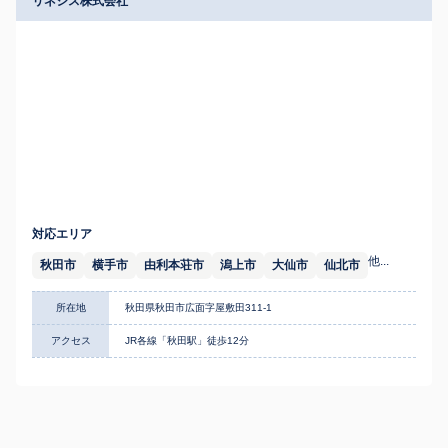
リネシス株式会社
対応エリア
他...
秋田市
横手市
由利本荘市
潟上市
大仙市
仙北市
所在地
秋田県秋田市広面字屋敷田311-1
アクセス
JR各線「秋田駅」徒歩12分