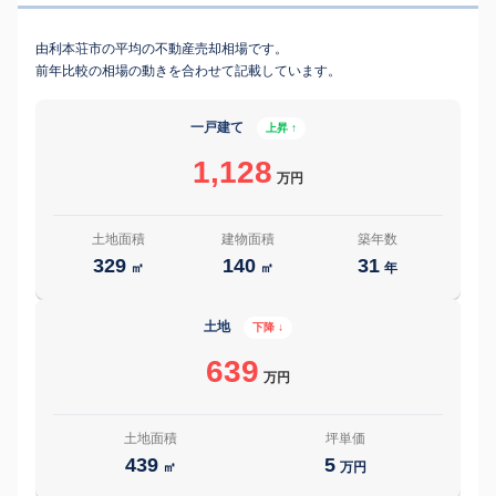
由利本荘市の平均の不動産売却相場です。
前年比較の相場の動きを合わせて記載しています。
一戸建て
上昇 ↑
1,128
万円
土地面積
建物面積
築年数
329
140
31
㎡
㎡
年
土地
下降 ↓
639
万円
土地面積
坪単価
439
5
㎡
万円