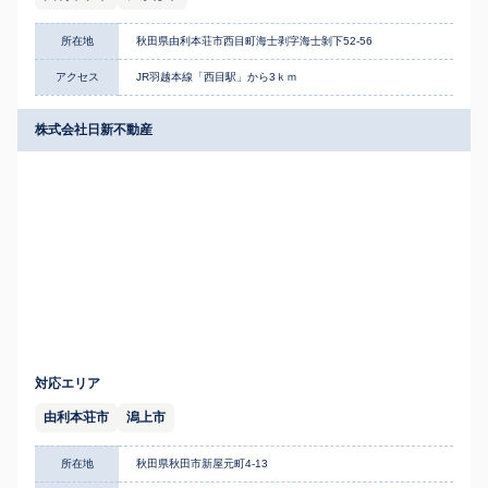
所在地
秋田県由利本荘市西目町海士剥字海士剝下52-56
アクセス
JR羽越本線「西目駅」から3ｋｍ
株式会社日新不動産
対応エリア
由利本荘市
潟上市
所在地
秋田県秋田市新屋元町4-13