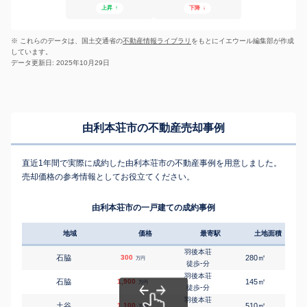
上昇
↑
下降
↓
※ これらのデータは、国土交通省の
不動産情報ライブラリ
をもとにイエウール編集部が作成
しています。
データ更新日: 2025年10月29日
由利本荘市の不動産売却事例
直近1年間で実際に成約した由利本荘市の不動産事例を用意しました。
売却価格の参考情報としてお役立てください。
由利本荘市の一戸建ての成約事例
地域
価格
最寄駅
土地面積
延床
羽後本荘
㎡
㎡
石脇
300
280
75
万円
-
徒歩
分
羽後本荘
㎡
㎡
石脇
1,900
145
95
万円
-
徒歩
分
羽後本荘
㎡
㎡
土谷
1,100
510
190
万円