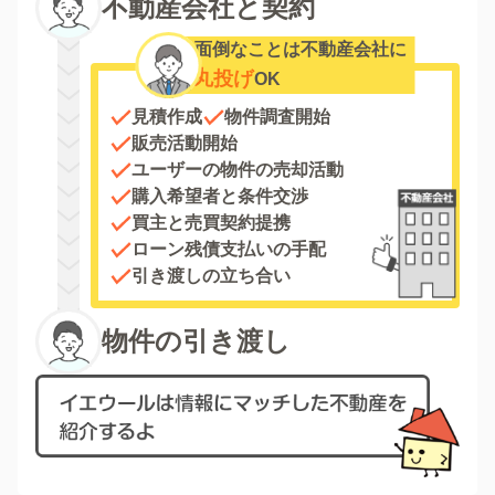
不動産会社と契約
面倒なことは不動産会社に
丸投げ
OK
見積作成
物件調査開始
販売活動開始
ユーザーの物件の売却活動
購入希望者と条件交渉
買主と売買契約提携
ローン残債支払いの手配
引き渡しの立ち合い
物件の引き渡し