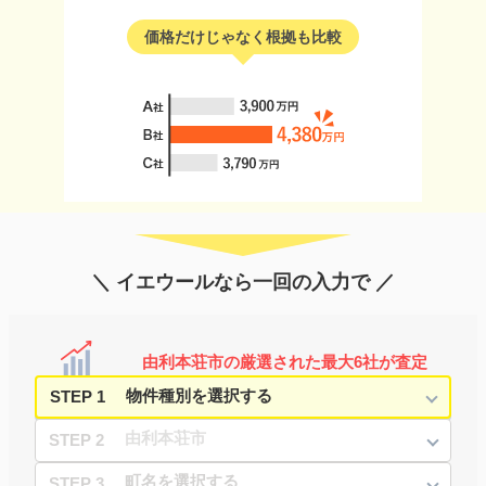
価格だけじゃなく根拠も比較
＼ イエウールなら一回の入力で ／
由利本荘市の厳選された最大6社が査定
STEP 1
STEP 2
STEP 3