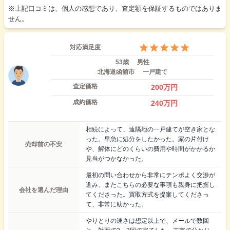
※上記口コミは、個人の感想であり、査定額を保証するものではありま
せん。
対応満足度
53歳
男性
北海道函館市
一戸建て
査定価格
200
万円
成約価格
240
万円
相続によって、遠隔地の一戸建てが空き家とな
った。早急に処分をしたかった。家の片付け
売却前の不安
や、解体にどのくらいの費用や時間がかかるか
見当がつかなかった。
最初の問い合わせから非常にテンポよく交渉が
進み、またこちらの必要な事項も親身に把握し
会社を選んだ理由
てくださった。買取方式を提案してくださっ
て、非常に助かった。
やりとりの速さは想定以上で、メールで数回